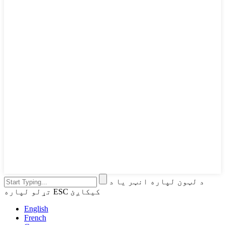
د لټون لپاره انټر یا د
تړلو لپاره ESC کیکاږئ
English
French