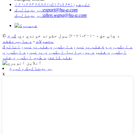
تلیفون:
+۸۶-۵۱۲-۶۶۳۶۸۸۸۱-۱۶۰
export@hu-q.com
برېښنالیک:
allen.wang@hu-q.com
برېښنالیک:
© د چاپ حق - ۲۰۱۰-۲۰۲۱: ټول حقونه خوندي دي.
ګرم
محصولات
-
د سایټ نقشه
د ایکس رې وچ فلم پرنټر
,
د ایکس رې فلم پرنټر
,
انالوګ
ایکس رې فلم
,
د پورټ ایبل ایکس رې پرنټر
,
د ایکس رې
,
فلم کاغذ
,
د طبي ایکس رې فلم
برېښنالیک ولېږئ
x