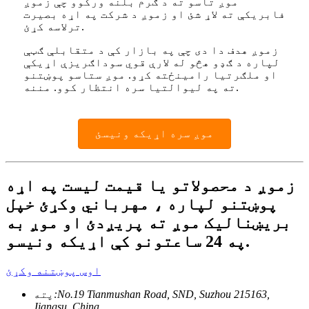
موږ تاسو ته د ګرم بلنه ورکوو چې زموږ
فابریکې ته لاړ شئ او زموږ د شرکت په اړه بصیرت
ترلاسه کړئ.
زموږ هدف دا دی چې په بازار کې د متقابلې ګټې
لپاره د ګډو هڅو له لارې قوي سوداګریزې اړیکې
او ملګرتیا رامینځته کړو. موږ ستاسو پوښتنو
ته په لیوالتیا سره انتظار کوو. مننه.
موږ سره اړیکه ونیسئ
زموږ د محصولاتو یا قیمت لیست په اړه
پوښتنو لپاره ، مهرباني وکړئ خپل
بریښنالیک موږ ته پریږدئ او موږ به
په 24 ساعتونو کې اړیکه ونیسو.
اوس پوښتنه وکړئ
No.19 Tianmushan Road, SND, Suzhou 215163,
پته:
Jiangsu, China.