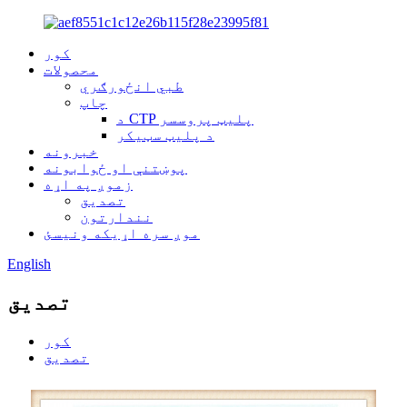
کور
محصولات
طبي انځورګري
چاپ
د CTP پلیټ پروسسر
د پلیټ سټیکر
خبرونه
پوښتنې او ځوابونه
زموږ په اړه
تصدیق
نندارتون
موږ سره اړیکه ونیسئ
English
تصدیق
کور
تصدیق