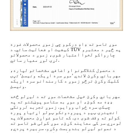
موږ تاسو ته ډاډ درکوو چې زموږ محصولات غوره
کیفیت او فعالیت ساتي. د TÜV په څیر د معتبرو
چارواکو لخوا اعتبار شوی، زموږ د محصولاتو
لړۍ لوړ معیار ساتي.
د محصول کتلاګونو او اضافي مشخصاتو لپاره،
مهرباني وکړئ لاندې 'موږ سره اړیکه ونیسئ' تڼۍ
کلیک وکړئ ترڅو زموږ د کارمندانو سره اړیکه
ونیسئ.
مهرباني وکړئ خپل مشخصات موږ ته د لیږلو څخه
ډډه مه کوئ، او موږ به ستاسو پوښتنو ته په
چټکۍ سره ځواب ووایو. زموږ تجربه لرونکې
انجینرۍ ټیم د پیرودونکو ټولو اړتیاو پوره
کولو ته وقف شوی دی. که تاسو غواړئ محصولات په
لومړي سر کې معاینه کړئ، موږ کولی شو تاسو ته
د نمونو لیږلو بندوبست وکړو. سربیره پردې،