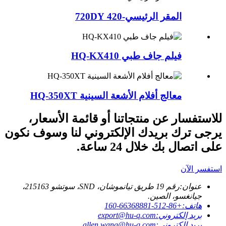
المقر الرئيسي-420 720DY
فيلم جاف طبي HQ-KX410
معالج أفلام الأشعة السينية HQ-350XT
للاستفسار عن منتجاتنا أو قائمة الأسعار،
يرجى ترك بريدك الإلكتروني لنا وسوف نكون
على اتصال بك خلال 24 ساعة.
استفسر الآن
عنوان:
رقم 19 طريق تيانموشان، SND، سوتشو 215163،
جيانغسو، الصين.
هاتف:
+86-512-66368881-160
بريد إلكتروني:
export@hu-q.com
بريد إلكتروني:
allen.wang@hu-q.com