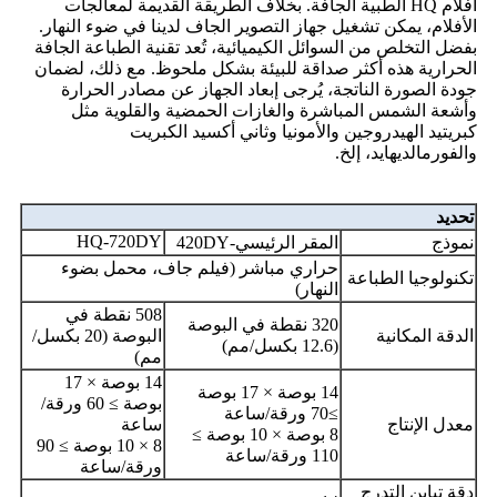
أفلام HQ الطبية الجافة. بخلاف الطريقة القديمة لمعالجات
الأفلام، يمكن تشغيل جهاز التصوير الجاف لدينا في ضوء النهار.
بفضل التخلص من السوائل الكيميائية، تُعد تقنية الطباعة الجافة
الحرارية هذه أكثر صداقة للبيئة بشكل ملحوظ. مع ذلك، لضمان
جودة الصورة الناتجة، يُرجى إبعاد الجهاز عن مصادر الحرارة
وأشعة الشمس المباشرة والغازات الحمضية والقلوية مثل
كبريتيد الهيدروجين والأمونيا وثاني أكسيد الكبريت
والفورمالديهايد، إلخ.
تحديد
HQ-720DY
نموذج
المقر الرئيسي-420DY
حراري مباشر (فيلم جاف، محمل بضوء
تكنولوجيا الطباعة
النهار)
508 نقطة في
320 نقطة في البوصة
الدقة المكانية
البوصة (20 بكسل/
(12.6 بكسل/مم)
مم)
14 بوصة × 17
14 بوصة × 17 بوصة
بوصة ≥ 60 ورقة/
≥70 ورقة/ساعة
معدل الإنتاج
ساعة
8 بوصة × 10 بوصة ≥
8 × 10 بوصة ≥ 90
110 ورقة/ساعة
ورقة/ساعة
دقة تباين التدرج