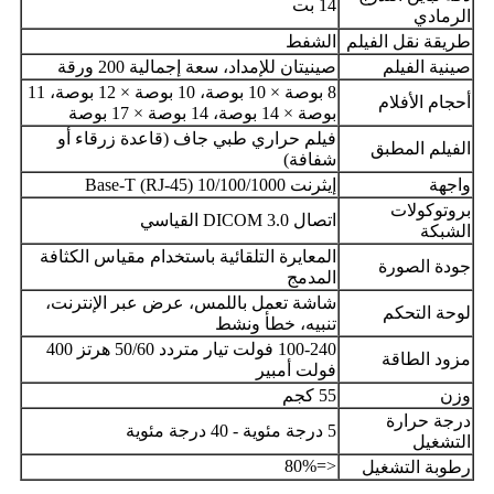
14 بت
الرمادي
طريقة نقل الفيلم
الشفط
صينية الفيلم
صينيتان للإمداد، سعة إجمالية 200 ورقة
8 بوصة × 10 بوصة، 10 بوصة × 12 بوصة، 11
أحجام الأفلام
بوصة × 14 بوصة، 14 بوصة × 17 بوصة
فيلم حراري طبي جاف (قاعدة زرقاء أو
الفيلم المطبق
شفافة)
واجهة
إيثرنت 10/100/1000 Base-T (RJ-45)
بروتوكولات
اتصال DICOM 3.0 القياسي
الشبكة
المعايرة التلقائية باستخدام مقياس الكثافة
جودة الصورة
المدمج
شاشة تعمل باللمس، عرض عبر الإنترنت،
لوحة التحكم
تنبيه، خطأ ونشط
100-240 فولت تيار متردد 50/60 هرتز 400
مزود الطاقة
فولت أمبير
وزن
55 كجم
درجة حرارة
5 درجة مئوية - 40 درجة مئوية
التشغيل
<=80%
رطوبة التشغيل