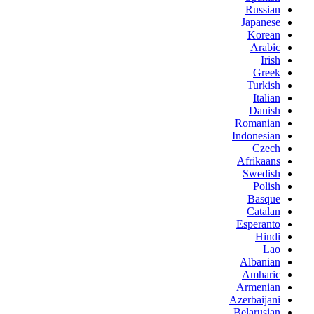
Russian
Japanese
Korean
Arabic
Irish
Greek
Turkish
Italian
Danish
Romanian
Indonesian
Czech
Afrikaans
Swedish
Polish
Basque
Catalan
Esperanto
Hindi
Lao
Albanian
Amharic
Armenian
Azerbaijani
Belarusian