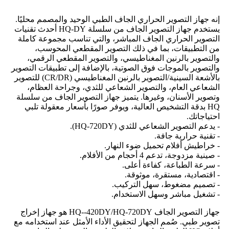
إنه جهاز التصوير الحراري الجاف الطبي الوحيد والمصمم محليًا.
يستخدم جهاز التصوير الجاف من سلسلة HQ-DY أحدث تقنيات
التصوير الحراري الجاف المباشر، والتي تناسب مجموعة كاملة
من التطبيقات، بما في ذلك التصوير المقطعي المحوسب،
والتصوير بالرنين المغناطيسي، والتصوير المقطعي الرقمي،
والتصوير بالموجات فوق الصوتية، بالإضافة إلى تطبيقات التصوير
بالأشعة السينية/التصوير بالرنين المغناطيسي (CR/DR) للتصوير
الشعاعي العام، والتصوير الشعاعي للثدي، وجراحة العظام،
وتصوير الأسنان، وغيرها. يتميز جهاز التصوير الجاف من سلسلة
HQ بدقة التشخيص العالية، ويوفر صورًا بأسعار معقولة تلبي
احتياجاتك.
- يدعم التصوير الشعاعي للثدي (HQ-720DY).
- تقنية حرارية جافة.
- خراطيش أفلام تحميل ضوء النهار.
- صينية مزدوجة، تدعم 4 أحجام من الأفلام.
- سرعة الطباعة، كفاءة أعلى.
- اقتصادية، مستقرة، موثوقة.
- تصميم مضغوط، سهل التركيب.
- تشغيل مباشر وسهل الاستخدام.
جهاز التصوير الجاف HQ--420DY/HQ-720DY هو جهاز إخراج
تصوير طبي. صُمم الجهاز لتحقيق الأداء الأمثل عند استخدامه مع