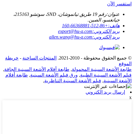
استفسر الآن
عنوان:
رقم 19 طريق تيانموشان، SND، سوتشو 215163،
جيانغسو، الصين.
هاتف:
+86-512-66368881-160
بريد إلكتروني:
export@hu-q.com
بريد إلكتروني:
allen.wang@hu-q.com
© جميع الحقوق محفوظة - 2010-2021.
المنتجات الساخنة
-
خريطة
الموقع
طابعة الأشعة السينية المحمولة
,
طابعة أفلام الأشعة السينية الجافة
,
فيلم الأشعة السينية الطبية
,
ورق فيلم الأشعة السينية
,
طابعة أفلام
الأشعة السينية
,
فيلم الأشعة السينية التناظرية
,
إرسال بريد إلكتروني
x