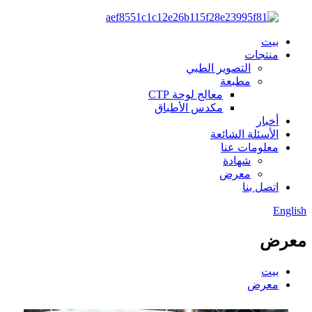
بيت
منتجات
التصوير الطبي
مطبعة
معالج لوحة CTP
مكدس الأطباق
أخبار
الأسئلة الشائعة
معلومات عنا
شهادة
معرض
اتصل بنا
English
معرض
بيت
معرض