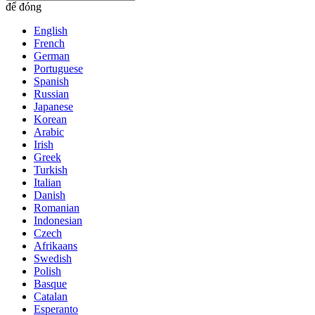
để đóng
English
French
German
Portuguese
Spanish
Russian
Japanese
Korean
Arabic
Irish
Greek
Turkish
Italian
Danish
Romanian
Indonesian
Czech
Afrikaans
Swedish
Polish
Basque
Catalan
Esperanto