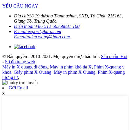
YÊU CẦU NGAY
Địa chỉ:
Số 19 đường Tianmushan, SND, Tô Châu 215163,
Giang Tô, Trung Quốc.
Điện thoại:
+86-512-66368881-160
E-mail:
export@hu-q.com
E-mail:
allen.wang@hu-q.com
© Bản quyền - 2010-2021: Mọi quyền được bảo lưu.
Sản phẩm Hot
-
Sơ đồ trang web
Máy in X quang di động
,
Máy in phim khô tia X
,
Phim X-quang y
khoa
,
Giấy phim X Quang
,
Máy in phim X Quang
,
Phim X-quang
tương tự
,
Gửi Email
x