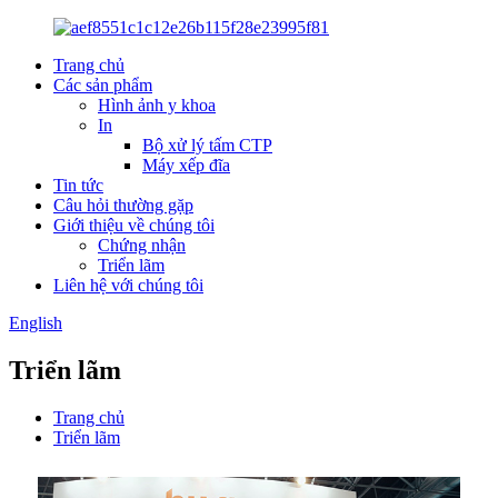
Trang chủ
Các sản phẩm
Hình ảnh y khoa
In
Bộ xử lý tấm CTP
Máy xếp đĩa
Tin tức
Câu hỏi thường gặp
Giới thiệu về chúng tôi
Chứng nhận
Triển lãm
Liên hệ với chúng tôi
English
Triển lãm
Trang chủ
Triển lãm