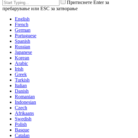
Притиснете Enter за
пребарување или ESC за затворање
English
French
German
Portuguese
Spanish
Russian
Japanese
Korean
Arabic
Irish
Greek
Turkish
Italian
Danish
Romanian
Indonesian
Czech
Afrikaans
Swedish
Polish
Basque
Catalan