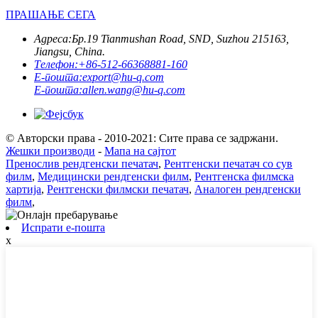
ПРАШАЊЕ СЕГА
Адреса:
Бр.19 Tianmushan Road, SND, Suzhou 215163,
Jiangsu, China.
Телефон:
+86-512-66368881-160
Е-пошта:
export@hu-q.com
Е-пошта:
allen.wang@hu-q.com
© Авторски права - 2010-2021: Сите права се задржани.
Жешки производи
-
Мапа на сајтот
Пренослив рендгенски печатач
,
Рентгенски печатач со сув
филм
,
Медицински рендгенски филм
,
Рентгенска филмска
хартија
,
Рентгенски филмски печатач
,
Аналоген рендгенски
филм
,
Испрати е-пошта
x