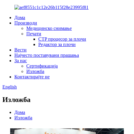
Дома
Производи
Медицинско снимање
Печати
CTP процесор за плочи
Редактор за плочи
Вести
Најчесто поставувани прашања
За нас
Сертификација
Изложба
Контактирајте не
English
Изложба
Дома
Изложба