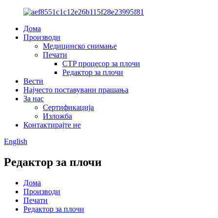
Дома
Производи
Медицинско снимање
Печати
CTP процесор за плочи
Редактор за плочи
Вести
Најчесто поставувани прашања
За нас
Сертификација
Изложба
Контактирајте не
English
Редактор за плочи
Дома
Производи
Печати
Редактор за плочи