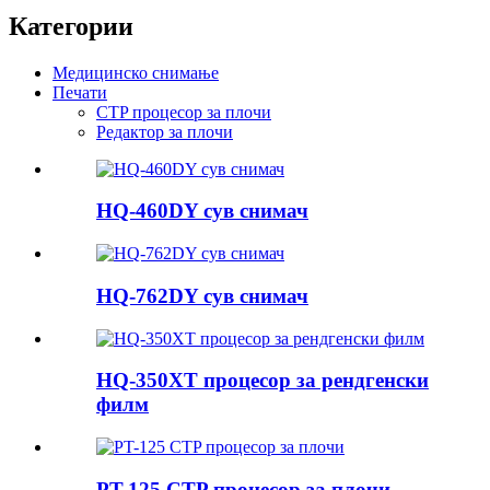
Категории
Медицинско снимање
Печати
CTP процесор за плочи
Редактор за плочи
HQ-460DY сув снимач
HQ-762DY сув снимач
HQ-350XT процесор за рендгенски
филм
PT-125 CTP процесор за плочи