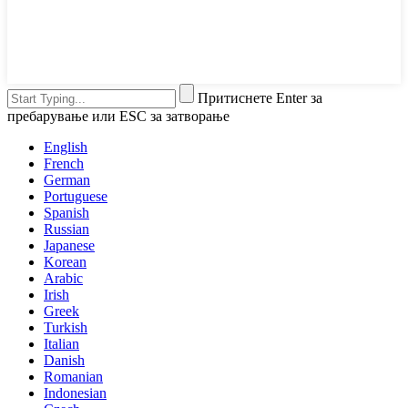
Притиснете Enter за
пребарување или ESC за затворање
English
French
German
Portuguese
Spanish
Russian
Japanese
Korean
Arabic
Irish
Greek
Turkish
Italian
Danish
Romanian
Indonesian