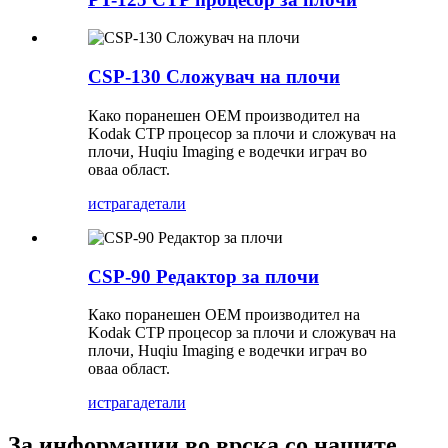
CSP-130 Сложувач на плочи
Како поранешен OEM производител на
Kodak CTP процесор за плочи и сложувач на
плочи, Huqiu Imaging е водечки играч во
оваа област.
истрага
детали
CSP-90 Редактор за плочи
Како поранешен OEM производител на
Kodak CTP процесор за плочи и сложувач на
плочи, Huqiu Imaging е водечки играч во
оваа област.
истрага
детали
За информации во врска со нашите