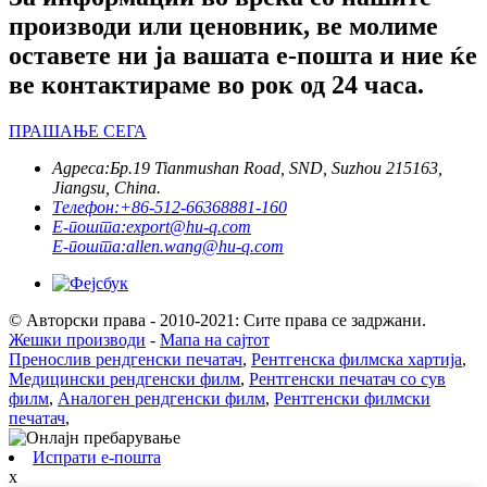
производи или ценовник, ве молиме
оставете ни ја вашата е-пошта и ние ќе
ве контактираме во рок од 24 часа.
ПРАШАЊЕ СЕГА
Адреса:
Бр.19 Tianmushan Road, SND, Suzhou 215163,
Jiangsu, China.
Телефон:
+86-512-66368881-160
Е-пошта:
export@hu-q.com
Е-пошта:
allen.wang@hu-q.com
© Авторски права - 2010-2021: Сите права се задржани.
Жешки производи
-
Мапа на сајтот
Пренослив рендгенски печатач
,
Рентгенска филмска хартија
,
Медицински рендгенски филм
,
Рентгенски печатач со сув
филм
,
Аналоген рендгенски филм
,
Рентгенски филмски
печатач
,
Испрати е-пошта
x