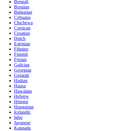
Bengali
Bosnian
Bulgarian
Cebuano
Chichewa
Corsican
Croatian
Dutch
Estonian
Filipino
Finnish
Frisian
Galician
Georgian
Gujarati
Haitian
Hausa
Hawaiian
Hebrew
Hmong
Hungarian
Icelandic
Igbo
Javanese
Kannada