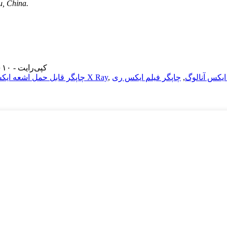
, China.
© کپی‌رایت - ۲۰۱۰-۲۰۲۱: تمامی حقوق محفوظ است.
ایکس آنالوگ
,
چاپگر فیلم ایکس ری
,
چاپگر فیلم خشک X Ray
چاپگر قابل حمل اشعه ای