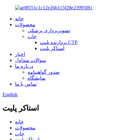
خانه
محصولات
تصویربرداری پزشکی
چاپ
پردازنده پلیت CTP
استاکر پلیت
اخبار
سوالات متداول
درباره ما
صدور گواهینامه
نمایشگاه
تماس با ما
English
استاکر پلیت
خانه
محصولات
چاپ
استاکر پلیت