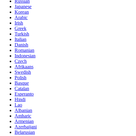
Russian
Japanese
Korean
Arabic
Irish
Greek
Turkish
Italian
Danish
Romanian
Indonesian
Czech
Afrikaans
Swedish
Polish
Basque
Catalan
Esperanto
Hindi
Lao
Albanian
Amharic
Armenian
Azerbaijani
Belarusian