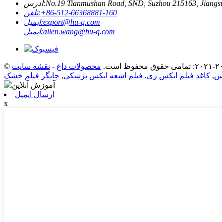
No.19 Tianmushan Road, SND, Suzhou 215163, Jiangsu
آدرس:
‎+86-512-66368881-160‎
تلفن:
export@hu-q.com
ایمیل:
allen.wang@hu-q.com
ایمیل:
محصولات داغ
-
نقشه سایت
کس
,
کاغذ فیلم ایکس ری
,
فیلم اشعه ایکس پزشکی
,
ارسال ایمیل
x