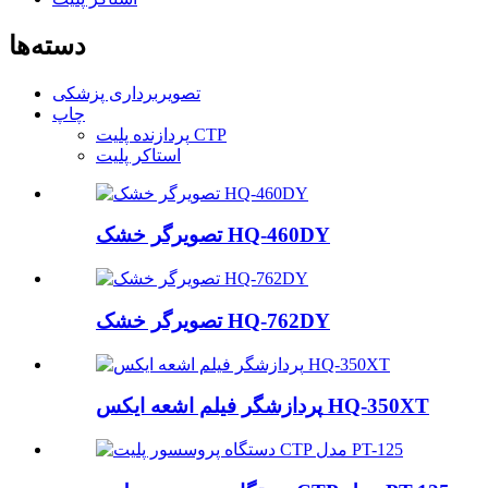
دسته‌ها
تصویربرداری پزشکی
چاپ
پردازنده پلیت CTP
استاکر پلیت
تصویرگر خشک HQ-460DY
تصویرگر خشک HQ-762DY
پردازشگر فیلم اشعه ایکس HQ-350XT