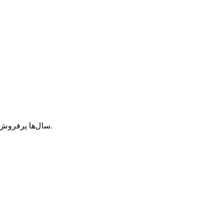
دستگاه پردازشگر فیلم اشعه ایکس HQ-350XT سال‌ها پرفروش‌ترین محصول ما بود.