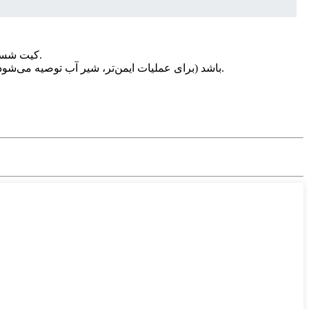
- کیت شستشوی شیمیایی ظهور در دمای بالا و فیلم دمای بالا/عمومی را از قبل آماده کنید (نباید از پودر ظهور/ثابت و فیلم دمای پایین استفاده شود).
- اتاق تاریک باید مجهز به شیر آب (شیر آب سریع بازشو)، فاضلاب و پریز برق 16A باشد (برای عملیات ایمن‌تر، شیر آب توصیه می‌شود، این شیر آب باید منحصراً توسط پردازنده استفاده شود).