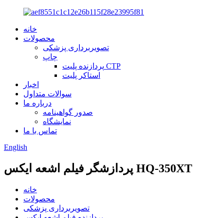
خانه
محصولات
تصویربرداری پزشکی
چاپ
پردازنده پلیت CTP
استاکر پلیت
اخبار
سوالات متداول
درباره ما
صدور گواهینامه
نمایشگاه
تماس با ما
English
پردازشگر فیلم اشعه ایکس HQ-350XT
خانه
محصولات
تصویربرداری پزشکی
پردازنده فیلم اشعه ایکس