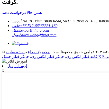
گرفت.
همین حالا درخواست دهید
No.19 Tianmushan Road, SND, Suzhou 215163, Jiangsu
آدرس:
‎+86-512-66368881-160‎
تلفن:
export@hu-q.com
ایمیل:
allen.wang@hu-q.com
ایمیل:
محصولات داغ
-
نقشه سایت
چاپگر فیلم خشک X Ray
کاغذ فیلم ایکس ری
,
چاپگر فیلم ایکس ری
,
ارسال ایمیل
x