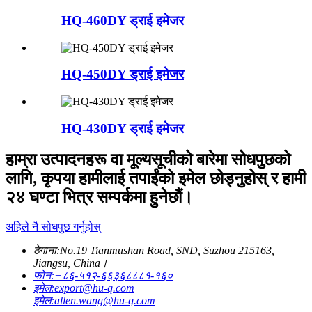
HQ-460DY ड्राई इमेजर
HQ-450DY ड्राई इमेजर
HQ-430DY ड्राई इमेजर
हाम्रा उत्पादनहरू वा मूल्यसूचीको बारेमा सोधपुछको
लागि, कृपया हामीलाई तपाईंको इमेल छोड्नुहोस् र हामी
२४ घण्टा भित्र सम्पर्कमा हुनेछौं।
अहिले नै सोधपुछ गर्नुहोस्
ठेगाना:
No.19 Tianmushan Road, SND, Suzhou 215163,
Jiangsu, China।
फोन:
+८६-५१२-६६३६८८८१-१६०
इमेल:
export@hu-q.com
इमेल:
allen.wang@hu-q.com