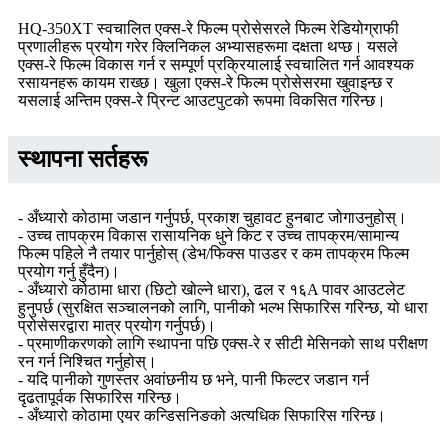
HQ-350XT स्वचालित एक्स-रे फिल्म प्रोसेसरले फिल्म रेडियोग्राफी
प्रणालीहरू प्रयोग गरेर क्लिनिकल अभ्यासहरूमा दक्षता थप्छ। यसले
एक्स-रे फिल्म विकास गर्न र सम्पूर्ण प्रक्रियालाई स्वचालित गर्न आवश्यक
रसायनहरू कायम राख्छ। खुला एक्स-रे फिल्म प्रोसेसरमा खुवाइन्छ र
यसलाई अन्तिम एक्स-रे प्रिन्ट आउटपुटको रूपमा विकसित गरिन्छ।
स्थापना सर्तहरू
- अँध्यारो कोठामा जडान गर्नुपर्छ, प्रकाश चुहावट हुनबाट जोगाउनुहोस्।
- उच्च तापक्रम विकास रासायनिक धुने किट र उच्च तापक्रम/सामान्य
फिल्म पहिले नै तयार पार्नुहोस् (डेभ/फिक्स पाउडर र कम तापक्रम फिल्म
प्रयोग गर्नु हुँदैन)।
- अँध्यारो कोठामा धारा (छिटो खोल्ने धारा), ढल र १६A पावर आउटलेट
हुनुपर्छ (सुरक्षित सञ्चालनको लागि, पानीको भल्भ सिफारिस गरिन्छ, यो धारा
प्रोसेसरद्वारा मात्र प्रयोग गर्नुपर्छ)।
- प्रमाणीकरणको लागि स्थापना पछि एक्स-रे र सीटी मेसिनको साथ परीक्षण
रन गर्न निश्चित गर्नुहोस्।
- यदि पानीको गुणस्तर अवांछनीय छ भने, पानी फिल्टर जडान गर्न
दृढतापूर्वक सिफारिस गरिन्छ।
- अँध्यारो कोठामा एयर कन्डिसनिङको अत्यधिक सिफारिस गरिन्छ।