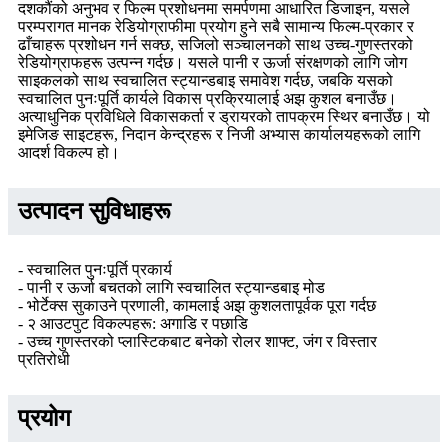
दशकौंको अनुभव र फिल्म प्रशोधनमा समर्पणमा आधारित डिजाइन, यसले
परम्परागत मानक रेडियोग्राफीमा प्रयोग हुने सबै सामान्य फिल्म-प्रकार र
ढाँचाहरू प्रशोधन गर्न सक्छ, सजिलो सञ्चालनको साथ उच्च-गुणस्तरको
रेडियोग्राफहरू उत्पन्न गर्दछ। यसले पानी र ऊर्जा संरक्षणको लागि जोग
साइकलको साथ स्वचालित स्ट्यान्डबाइ समावेश गर्दछ, जबकि यसको
स्वचालित पुनःपूर्ति कार्यले विकास प्रक्रियालाई अझ कुशल बनाउँछ।
अत्याधुनिक प्रविधिले विकासकर्ता र ड्रायरको तापक्रम स्थिर बनाउँछ। यो
इमेजिङ साइटहरू, निदान केन्द्रहरू र निजी अभ्यास कार्यालयहरूको लागि
आदर्श विकल्प हो।
उत्पादन सुविधाहरू
- स्वचालित पुनःपूर्ति प्रकार्य
- पानी र ऊर्जा बचतको लागि स्वचालित स्ट्यान्डबाइ मोड
- भोर्टेक्स सुकाउने प्रणाली, कामलाई अझ कुशलतापूर्वक पूरा गर्दछ
- २ आउटपुट विकल्पहरू: अगाडि र पछाडि
- उच्च गुणस्तरको प्लास्टिकबाट बनेको रोलर शाफ्ट, जंग र विस्तार
प्रतिरोधी
प्रयोग