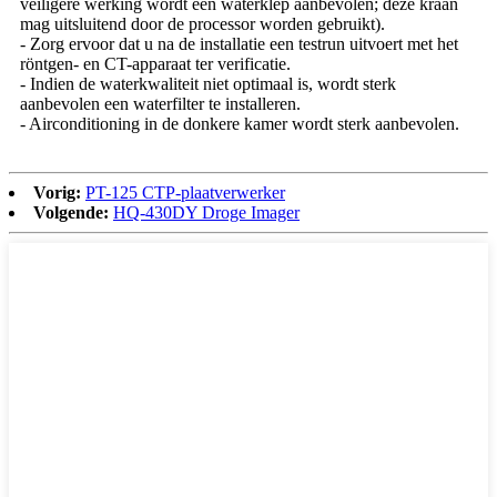
veiligere werking wordt een waterklep aanbevolen; deze kraan
mag uitsluitend door de processor worden gebruikt).
- Zorg ervoor dat u na de installatie een testrun uitvoert met het
röntgen- en CT-apparaat ter verificatie.
- Indien de waterkwaliteit niet optimaal is, wordt sterk
aanbevolen een waterfilter te installeren.
- Airconditioning in de donkere kamer wordt sterk aanbevolen.
Vorig:
PT-125 CTP-plaatverwerker
Volgende:
HQ-430DY Droge Imager