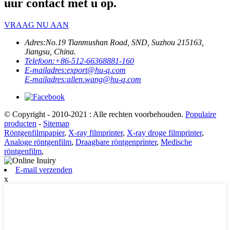
uur contact met u op.
VRAAG NU AAN
Adres:
No.19 Tianmushan Road, SND, Suzhou 215163,
Jiangsu, China.
Telefoon:
+86-512-66368881-160
E-mailadres:
export@hu-q.com
E-mailadres:
allen.wang@hu-q.com
© Copyright - 2010-2021 : Alle rechten voorbehouden.
Populaire
producten
-
Sitemap
Röntgenfilmpapier
,
X-ray filmprinter
,
X-ray droge filmprinter
,
Analoge röntgenfilm
,
Draagbare röntgenprinter
,
Medische
röntgenfilm
,
E-mail verzenden
x