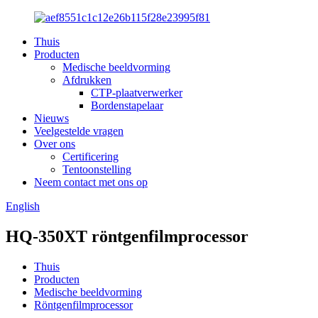
Thuis
Producten
Medische beeldvorming
Afdrukken
CTP-plaatverwerker
Bordenstapelaar
Nieuws
Veelgestelde vragen
Over ons
Certificering
Tentoonstelling
Neem contact met ons op
English
HQ-350XT röntgenfilmprocessor
Thuis
Producten
Medische beeldvorming
Röntgenfilmprocessor