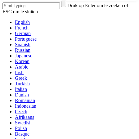
Druk op Enter om te zoeken of
ESC om te sluiten
English
French
German
Portuguese
Spanish
Russian
Japanese
Korean
Arabic
Irish
Greek
Turkish
Italian
Danish
Romanian
Indonesian
Czech
Afrikaans
Swedish
Polish
Basque