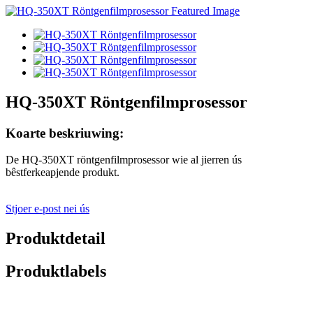
HQ-350XT Röntgenfilmprosessor
Koarte beskriuwing:
De HQ-350XT röntgenfilmprosessor wie al jierren ús
bêstferkeapjende produkt.
Stjoer e-post nei ús
Produktdetail
Produktlabels