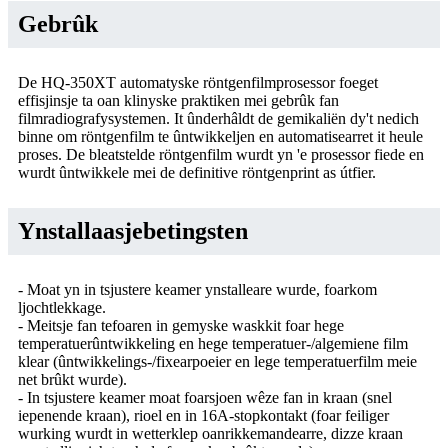
Gebrûk
De HQ-350XT automatyske röntgenfilmprosessor foeget
effisjinsje ta oan klinyske praktiken mei gebrûk fan
filmradiografysystemen. It ûnderhâldt de gemikaliën dy't nedich
binne om röntgenfilm te ûntwikkeljen en automatisearret it heule
proses. De bleatstelde röntgenfilm wurdt yn 'e prosessor fiede en
wurdt ûntwikkele mei de definitive röntgenprint as útfier.
Ynstallaasjebetingsten
- Moat yn in tsjustere keamer ynstalleare wurde, foarkom
ljochtlekkage.
- Meitsje fan tefoaren in gemyske waskkit foar hege
temperatuerûntwikkeling en hege temperatuer-/algemiene film
klear (ûntwikkelings-/fixearpoeier en lege temperatuerfilm meie
net brûkt wurde).
- In tsjustere keamer moat foarsjoen wêze fan in kraan (snel
iepenende kraan), rioel en in 16A-stopkontakt (foar feiliger
wurking wurdt in wetterklep oanrikkemandearre, dizze kraan