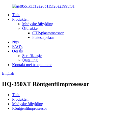
Thús
Produkten
Medyske ôfbylding
Ôfdrukke
CTP-plaatprosessor
Platestapelaar
Nijs
FAQ's
Oer ús
Sertifikaasje
Útstalling
Kontakt mei ús opnimme
English
HQ-350XT Röntgenfilmprosessor
Thús
Produkten
Medyske ôfbylding
Röntgenfilmprosessor