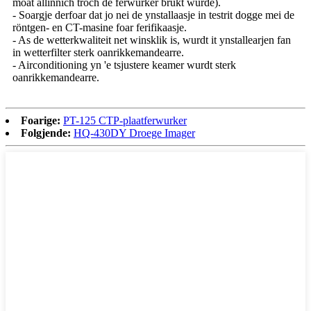
moat allinnich troch de ferwurker brûkt wurde).
- Soargje derfoar dat jo nei de ynstallaasje in testrit dogge mei de
röntgen- en CT-masine foar ferifikaasje.
- As de wetterkwaliteit net winsklik is, wurdt it ynstallearjen fan
in wetterfilter sterk oanrikkemandearre.
- Airconditioning yn 'e tsjustere keamer wurdt sterk
oanrikkemandearre.
Foarige:
PT-125 CTP-plaatferwurker
Folgjende:
HQ-430DY Droege Imager