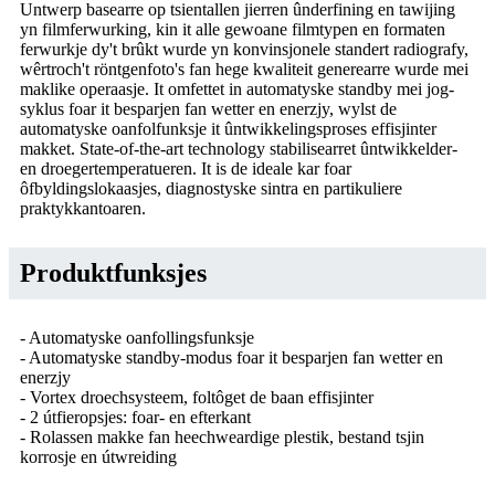
Untwerp basearre op tsientallen jierren ûnderfining en tawijing
yn filmferwurking, kin it alle gewoane filmtypen en formaten
ferwurkje dy't brûkt wurde yn konvinsjonele standert radiografy,
wêrtroch't röntgenfoto's fan hege kwaliteit generearre wurde mei
maklike operaasje. It omfettet in automatyske standby mei jog-
syklus foar it besparjen fan wetter en enerzjy, wylst de
automatyske oanfolfunksje it ûntwikkelingsproses effisjinter
makket. State-of-the-art technology stabilisearret ûntwikkelder-
en droegertemperatueren. It is de ideale kar foar
ôfbyldingslokaasjes, diagnostyske sintra en partikuliere
praktykkantoaren.
Produktfunksjes
- Automatyske oanfollingsfunksje
- Automatyske standby-modus foar it besparjen fan wetter en
enerzjy
- Vortex droechsysteem, foltôget de baan effisjinter
- 2 útfieropsjes: foar- en efterkant
- Rolassen makke fan heechweardige plestik, bestand tsjin
korrosje en útwreiding