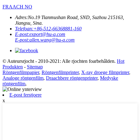
FRAACH NO
Adres:
No.19 Tianmushan Road, SND, Suzhou 215163,
Jiangsu, Sina.
Telefoan:
+86-512-66368881-160
E-post:
export@hu-q.com
E-post:
allen.wang@hu-q.com
© Auteursrjocht - 2010-2021: Alle rjochten foarbehâlden.
Hot
Produkten
-
Sitemap
Röntgenfilmpapier
,
Röntgenfilmprinter
,
X-ray droege filmprinter
,
Analoge röntgenfilm
,
Draachbere röntgenprinter
,
Medyske
röntgenfilm
,
E-post ferstjoere
x