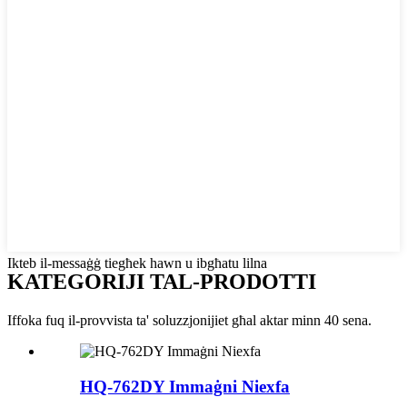
Ikteb il-messaġġ tiegħek hawn u ibgħatu lilna
KATEGORIJI TAL-PRODOTTI
Iffoka fuq il-provvista ta' soluzzjonijiet għal aktar minn 40 sena.
HQ-762DY Immaġni Niexfa