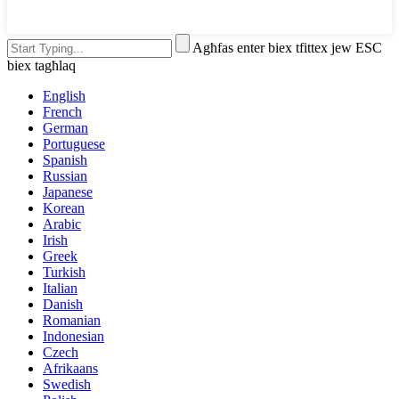
Agħfas enter biex tfittex jew ESC
biex tagħlaq
English
French
German
Portuguese
Spanish
Russian
Japanese
Korean
Arabic
Irish
Greek
Turkish
Italian
Danish
Romanian
Indonesian
Czech
Afrikaans
Swedish