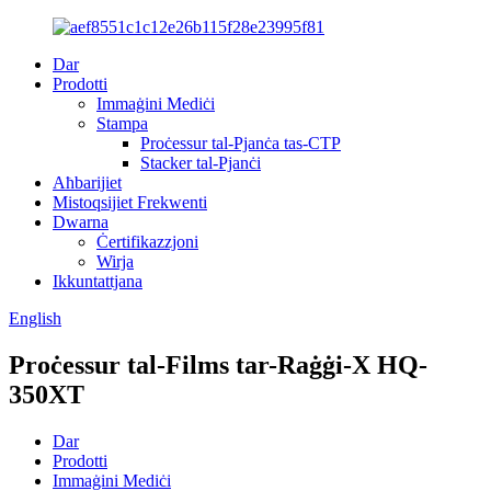
Dar
Prodotti
Immaġini Mediċi
Stampa
Proċessur tal-Pjanċa tas-CTP
Stacker tal-Pjanċi
Aħbarijiet
Mistoqsijiet Frekwenti
Dwarna
Ċertifikazzjoni
Wirja
Ikkuntattjana
English
Proċessur tal-Films tar-Raġġi-X HQ-
350XT
Dar
Prodotti
Immaġini Mediċi