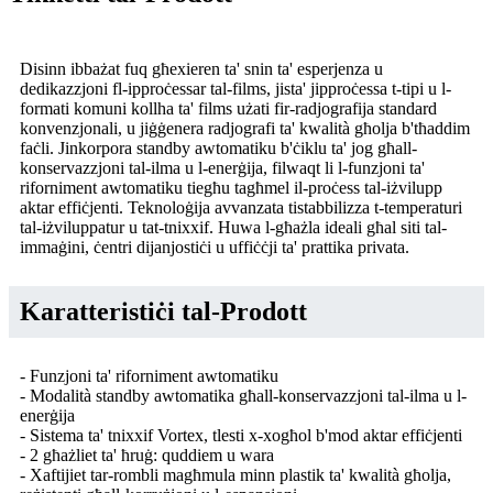
Disinn ibbażat fuq għexieren ta' snin ta' esperjenza u
dedikazzjoni fl-ipproċessar tal-films, jista' jipproċessa t-tipi u l-
formati komuni kollha ta' films użati fir-radjografija standard
konvenzjonali, u jiġġenera radjografi ta' kwalità għolja b'tħaddim
faċli. Jinkorpora standby awtomatiku b'ċiklu ta' jog għall-
konservazzjoni tal-ilma u l-enerġija, filwaqt li l-funzjoni ta'
riforniment awtomatiku tiegħu tagħmel il-proċess tal-iżvilupp
aktar effiċjenti. Teknoloġija avvanzata tistabbilizza t-temperaturi
tal-iżviluppatur u tat-tnixxif. Huwa l-għażla ideali għal siti tal-
immaġini, ċentri dijanjostiċi u uffiċċji ta' prattika privata.
Karatteristiċi tal-Prodott
- Funzjoni ta' riforniment awtomatiku
- Modalità standby awtomatika għall-konservazzjoni tal-ilma u l-
enerġija
- Sistema ta' tnixxif Vortex, tlesti x-xogħol b'mod aktar effiċjenti
- 2 għażliet ta' ħruġ: quddiem u wara
- Xaftijiet tar-rombli magħmula minn plastik ta' kwalità għolja,