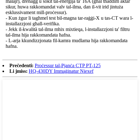
malajr), drenaġġ u sokit tal-enerġija ta' 16A (għal tħaddim aktar
sikur, huwa rakkomandat valv tal-ilma, dan il-vit irid jintuża
esklussivament mill-proċessur).
- Kun żgur li tagħmel test bil-magna tar-raġġi-X u tas-CT wara l-
installazzjoni għall-verifika.
- Jekk il-kwalità tal-ilma mhix mixtieqa, l-installazzjoni ta' filtru
tal-ilma hija rakkomandata ħafna.
- L-arja kkundizzjonata fil-kamra mudlama hija rakkomandata
ħafna.
Preċedenti:
Proċessur tal-Pjanċa CTP PT-125
Li jmiss:
HQ-430DY Immaġinatur Niexef