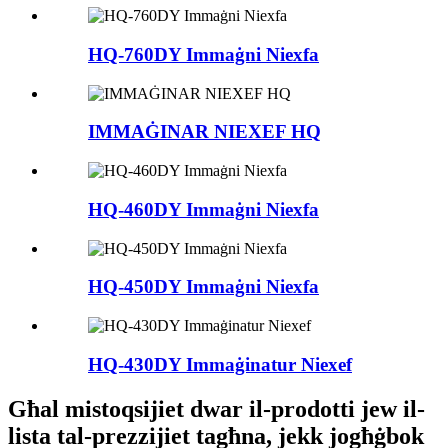
HQ-760DY Immaġni Niexfa
IMMAĠINAR NIEXEF HQ
HQ-460DY Immaġni Niexfa
HQ-450DY Immaġni Niexfa
HQ-430DY Immaġinatur Niexef
Għal mistoqsijiet dwar il-prodotti jew il-
lista tal-prezzijiet tagħna, jekk jogħġbok