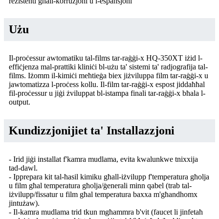
reżistenti għall-korrużjoni u l-espansjoni
Użu
Il-proċessur awtomatiku tal-films tar-raġġi-x HQ-350XT iżid l-
effiċjenza mal-prattiki kliniċi bl-użu ta' sistemi ta' radjografija tal-
films. Iżomm il-kimiċi meħtieġa biex jiżviluppa film tar-raġġi-x u
jawtomatizza l-proċess kollu. Il-film tar-raġġi-x espost jiddaħħal
fil-proċessur u jiġi żviluppat bl-istampa finali tar-raġġi-x bħala l-
output.
Kundizzjonijiet ta' Installazzjoni
- Irid jiġi installat f'kamra mudlama, evita kwalunkwe tnixxija
tad-dawl.
- Ipprepara kit tal-ħasil kimiku għall-iżvilupp f'temperatura għolja
u film għal temperatura għolja/ġenerali minn qabel (trab tal-
iżvilupp/fissatur u film għal temperatura baxxa m'għandhomx
jintużaw).
- Il-kamra mudlama trid tkun mgħammra b'vit (faucet li jinfetaħ