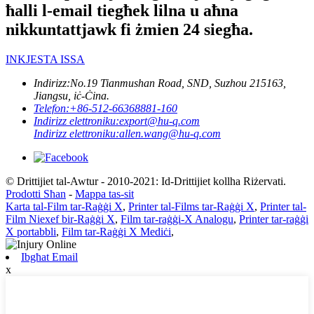
ħalli l-email tiegħek lilna u aħna
nikkuntattjawk fi żmien 24 siegħa.
INKJESTA ISSA
Indirizz:
No.19 Tianmushan Road, SND, Suzhou 215163,
Jiangsu, iċ-Ċina.
Telefon:
+86-512-66368881-160
Indirizz elettroniku:
export@hu-q.com
Indirizz elettroniku:
allen.wang@hu-q.com
© Drittijiet tal-Awtur - 2010-2021: Id-Drittijiet kollha Riżervati.
Prodotti Sħan
-
Mappa tas-sit
Karta tal-Film tar-Raġġi X
,
Printer tal-Films tar-Raġġi X
,
Printer tal-
Film Niexef bir-Raġġi X
,
Film tar-raġġi-X Analogu
,
Printer tar-raġġi
X portabbli
,
Film tar-Raġġi X Mediċi
,
Ibgħat Email
x