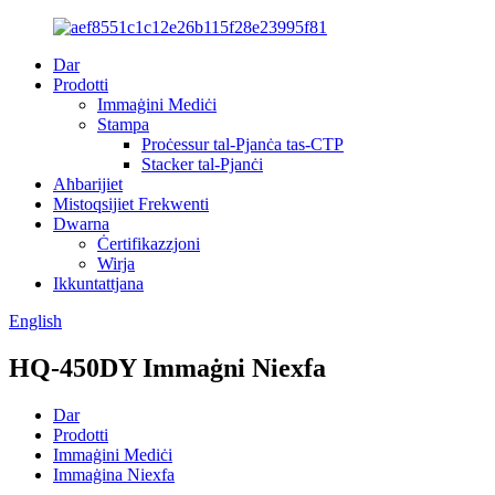
Dar
Prodotti
Immaġini Mediċi
Stampa
Proċessur tal-Pjanċa tas-CTP
Stacker tal-Pjanċi
Aħbarijiet
Mistoqsijiet Frekwenti
Dwarna
Ċertifikazzjoni
Wirja
Ikkuntattjana
English
HQ-450DY Immaġni Niexfa
Dar
Prodotti
Immaġini Mediċi
Immaġina Niexfa