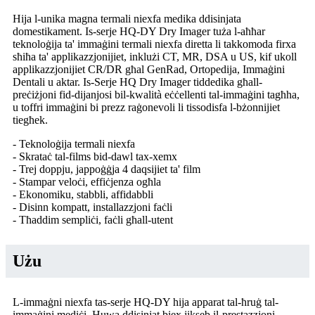
Hija l-unika magna termali niexfa medika ddisinjata
domestikament. Is-serje HQ-DY Dry ​​Imager tuża l-aħħar
teknoloġija ta' immaġini termali niexfa diretta li takkomoda firxa
sħiħa ta' applikazzjonijiet, inklużi CT, MR, DSA u US, kif ukoll
applikazzjonijiet CR/DR għal GenRad, Ortopedija, Immaġini
Dentali u aktar. Is-Serje HQ Dry Imager tiddedika għall-
preċiżjoni fid-dijanjosi bil-kwalità eċċellenti tal-immaġini tagħha,
u toffri immaġini bi prezz raġonevoli li tissodisfa l-bżonnijiet
tiegħek.
- Teknoloġija termali niexfa
- Skrataċ tal-films bid-dawl tax-xemx
- Trej doppju, jappoġġja 4 daqsijiet ta' film
- Stampar veloċi, effiċjenza ogħla
- Ekonomiku, stabbli, affidabbli
- Disinn kompatt, installazzjoni faċli
- Tħaddim sempliċi, faċli għall-utent
Użu
L-immaġni niexfa tas-serje HQ-DY hija apparat tal-ħruġ tal-
immaġini mediċi. Huwa ddisinjat biex jikseb il-prestazzjoni