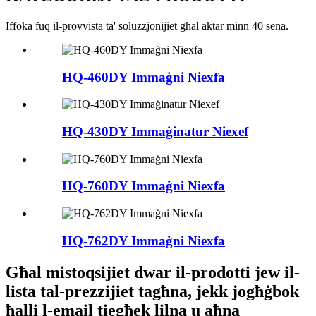
Iffoka fuq il-provvista ta' soluzzjonijiet għal aktar minn 40 sena.
HQ-460DY Immaġni Niexfa
HQ-430DY Immaġinatur Niexef
HQ-760DY Immaġni Niexfa
HQ-762DY Immaġni Niexfa
Għal mistoqsijiet dwar il-prodotti jew il-
lista tal-prezzijiet tagħna, jekk jogħġbok
ħalli l-email tiegħek lilna u aħna