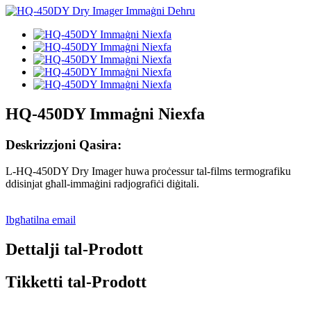
HQ-450DY Immaġni Niexfa
Deskrizzjoni Qasira:
L-HQ-450DY Dry ​​Imager huwa proċessur tal-films termografiku
ddisinjat għall-immaġini radjografiċi diġitali.
Ibgħatilna email
Dettalji tal-Prodott
Tikketti tal-Prodott