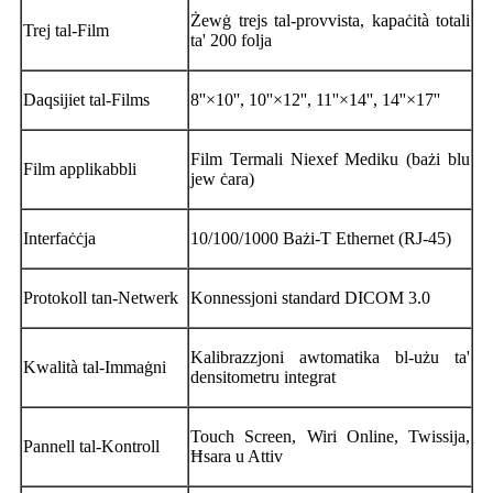
Żewġ trejs tal-provvista, kapaċità totali
Trej tal-Film
ta' 200 folja
Daqsijiet tal-Films
8''×10'', 10''×12'', 11''×14'', 14''×17''
Film Termali Niexef Mediku (bażi blu
Film applikabbli
jew ċara)
Interfaċċja
10/100/1000 Bażi-T Ethernet (RJ-45)
Protokoll tan-Netwerk
Konnessjoni standard DICOM 3.0
Kalibrazzjoni awtomatika bl-użu ta'
Kwalità tal-Immaġni
densitometru integrat
Touch Screen, Wiri Online, Twissija,
Pannell tal-Kontroll
Ħsara u Attiv