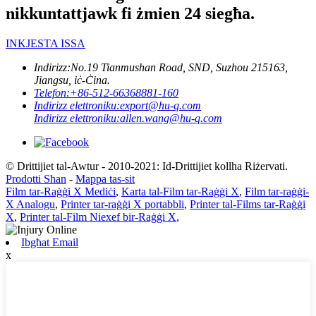
nikkuntattjawk fi żmien 24 siegħa.
INKJESTA ISSA
Indirizz:
No.19 Tianmushan Road, SND, Suzhou 215163,
Jiangsu, iċ-Ċina.
Telefon:
+86-512-66368881-160
Indirizz elettroniku:
export@hu-q.com
Indirizz elettroniku:
allen.wang@hu-q.com
© Drittijiet tal-Awtur - 2010-2021: Id-Drittijiet kollha Riżervati.
Prodotti Sħan
-
Mappa tas-sit
Film tar-Raġġi X Mediċi
,
Karta tal-Film tar-Raġġi X
,
Film tar-raġġi-
X Analogu
,
Printer tar-raġġi X portabbli
,
Printer tal-Films tar-Raġġi
X
,
Printer tal-Film Niexef bir-Raġġi X
,
Ibgħat Email
x