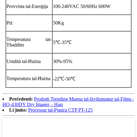
Provvista tal-Enerġija
100-240VAC 50/60Hz 600W
Piż
50Kg
Temperatura tat-
5℃-35℃
Tħaddim
Umdità tal-Ħażna
30%-95%
Temperatura tal-Ħażna
-22℃-50℃
Preċedenti:
Prodotti Trending Magna tal-Iżviluppatur tal-Films -
HQ-430DY Dry ​​Imager – Huq
Li jmiss:
Proċessur tal-Pjanċa CTP PT-125