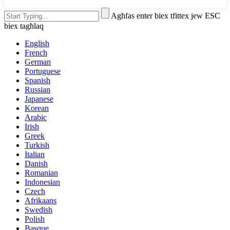
Agħfas enter biex tfittex jew ESC
biex tagħlaq
English
French
German
Portuguese
Spanish
Russian
Japanese
Korean
Arabic
Irish
Greek
Turkish
Italian
Danish
Romanian
Indonesian
Czech
Afrikaans
Swedish
Polish
Basque