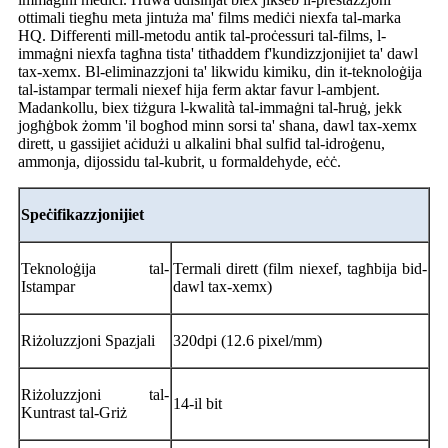
ottimali tiegħu meta jintuża ma' films mediċi niexfa tal-marka
HQ. Differenti mill-metodu antik tal-proċessuri tal-films, l-
immaġni niexfa tagħna tista' titħaddem f'kundizzjonijiet ta' dawl
tax-xemx. Bl-eliminazzjoni ta' likwidu kimiku, din it-teknoloġija
tal-istampar termali niexef hija ferm aktar favur l-ambjent.
Madankollu, biex tiżgura l-kwalità tal-immaġni tal-ħruġ, jekk
jogħġbok żomm 'il bogħod minn sorsi ta' sħana, dawl tax-xemx
dirett, u gassijiet aċidużi u alkalini bħal sulfid tal-idroġenu,
ammonja, dijossidu tal-kubrit, u formaldehyde, eċċ.
Speċifikazzjonijiet
Teknoloġija tal-
Termali dirett (film niexef, tagħbija bid-
Istampar
dawl tax-xemx)
Riżoluzzjoni Spazjali
320dpi (12.6 pixel/mm)
Riżoluzzjoni tal-
14-il bit
Kuntrast tal-Griż