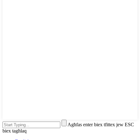
Agħfas enter biex tfittex jew ESC
biex tagħlaq