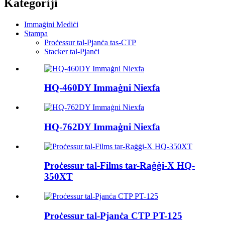
Kategoriji
Immaġini Mediċi
Stampa
Proċessur tal-Pjanċa tas-CTP
Stacker tal-Pjanċi
HQ-460DY Immaġni Niexfa
HQ-762DY Immaġni Niexfa
Proċessur tal-Films tar-Raġġi-X HQ-
350XT
Proċessur tal-Pjanċa CTP PT-125