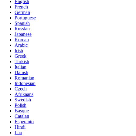
English
French
German
Portuguese
Spanish
Russian
Japanese
Korean
Arabic
Irish
Greek
Turkish
Italian
Danish
Romanian
Indonesian
Czech
Afrikaans
Swedish
Polish
Basque
Catalan
Esperanto
Hindi
Lao