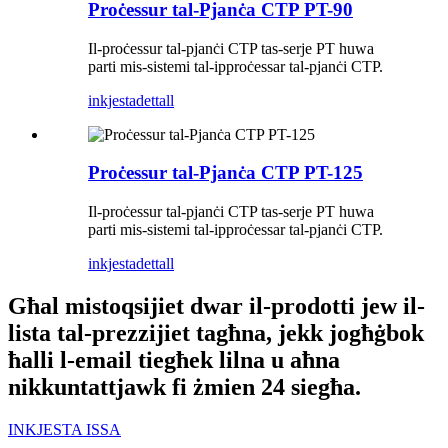
Proċessur tal-Pjanċa CTP PT-90
Il-proċessur tal-pjanċi CTP tas-serje PT huwa
parti mis-sistemi tal-ipproċessar tal-pjanċi CTP.
inkjesta
dettall
Proċessur tal-Pjanċa CTP PT-125
Il-proċessur tal-pjanċi CTP tas-serje PT huwa
parti mis-sistemi tal-ipproċessar tal-pjanċi CTP.
inkjesta
dettall
Għal mistoqsijiet dwar il-prodotti jew il-
lista tal-prezzijiet tagħna, jekk jogħġbok
ħalli l-email tiegħek lilna u aħna
nikkuntattjawk fi żmien 24 siegħa.
INKJESTA ISSA