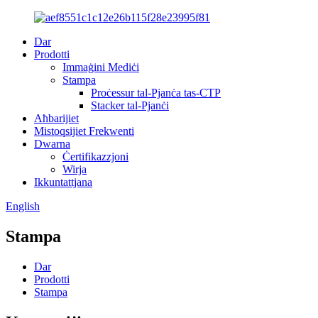
Dar
Prodotti
Immaġini Mediċi
Stampa
Proċessur tal-Pjanċa tas-CTP
Stacker tal-Pjanċi
Aħbarijiet
Mistoqsijiet Frekwenti
Dwarna
Ċertifikazzjoni
Wirja
Ikkuntattjana
English
Stampa
Dar
Prodotti
Stampa