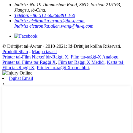
Indirizz:
No.19 Tianmushan Road, SND, Suzhou 215163,
Jiangsu, iċ-Ċina.
Telefon:
+86-512-66368881-160
Indirizz elettroniku:
export@hu-q.com
Indirizz elettroniku:
allen.wang@hu-q.com
© Drittijiet tal-Awtur - 2010-2021: Id-Drittijiet kollha Riżervati.
Prodotti Sħan
-
Mappa tas-sit
Printer tal-Film Niexef bir-Raġġi X
,
Film tar-raġġi-X Analogu
,
Printer tal-Films tar-Raġġi X
,
Film tar-Raġġi X Mediċi
,
Karta tal-
Film tar-Raġġi X
,
Printer tar-raġġi X portabbli
,
Ibgħat Email
x