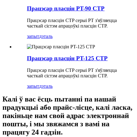
Працэсар пласцін PT-90 CTP
Працэсар пласцін CTP серыі PT з'яўляецца
часткай сістэм апрацоўкі пласцін CTP.
запыт
дэталь
Працэсар пласцін PT-125 CTP
Працэсар пласцін CTP серыі PT з'яўляецца
часткай сістэм апрацоўкі пласцін CTP.
запыт
дэталь
Калі ў вас ёсць пытанні па нашай
прадукцыі або прайс-лісце, калі ласка,
пакіньце нам свой адрас электроннай
пошты, і мы звяжамся з вамі на
працягу 24 гадзін.