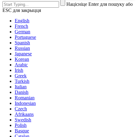
Націсніце Enter для пошуку або
ESC для закрыцця
English
French
German
Portuguese
Spanish
Russian
Japanese
Korean
Arabic
Irish
Greek
Turkish
Italian
Danish
Romanian
Indonesian
Czech
Afrikaans
Swedish
Polish
Basque
Catalan