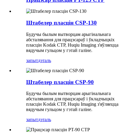
Штабелер пласцін CSP-130
Будучы былым вытворцам арыгінальнага
абсталявання для працэсараў і ўкладчыцкіх
пласцін Kodak CTP, Huqiu Imaging з'яўляецца
вядучым гульцом у гэтай галіне.
запыт
дэталь
Штабелер пласцін CSP-90
Будучы былым вытворцам арыгінальнага
абсталявання для працэсараў і ўкладчыцкіх
пласцін Kodak CTP, Huqiu Imaging з'яўляецца
вядучым гульцом у гэтай галіне.
запыт
дэталь