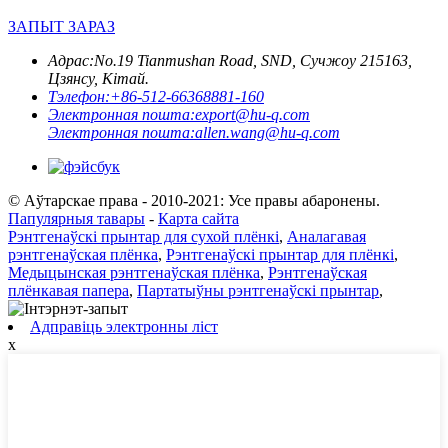
ЗАПЫТ ЗАРАЗ
Адрас:
No.19 Tianmushan Road, SND, Сучжоу 215163,
Цзянсу, Кітай.
Тэлефон:
+86-512-66368881-160
Электронная пошта:
export@hu-q.com
Электронная пошта:
allen.wang@hu-q.com
© Аўтарскае права - 2010-2021: Усе правы абаронены.
Папулярныя тавары
-
Карта сайта
Рэнтгенаўскі прынтар для сухой плёнкі
,
Аналагавая
рэнтгенаўская плёнка
,
Рэнтгенаўскі прынтар для плёнкі
,
Медыцынская рэнтгенаўская плёнка
,
Рэнтгенаўская
плёнкавая папера
,
Партатыўны рэнтгенаўскі прынтар
,
Адправіць электронны ліст
x