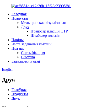
Галоўная
Прадукты
Медыцынская візуалізацыя
Друк
Працэсар пласцін CTP
Штабелер пласцін
Навіны
Часта задаваныя пытанні
Пра нас
Сертыфікацыя
Выстава
Звяжыцеся з намі
English
Друк
Галоўная
Прадукты
Друк