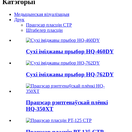
Катэгорыі
Медыцынская візуалізацыя
Друк
Працэсар пласцін CTP
Штабелер пласцін
Сухі іміджавы прыбор HQ-460DY
Сухі іміджавы прыбор HQ-762DY
Працэсар рэнтгенаўскай плёнкі
HQ-350XT
Працэсар пласцін PT-125 CTP