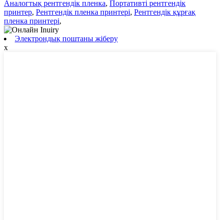
Аналогтық рентгендік пленка
,
Портативті рентгендік
принтер
,
Рентгендік пленка принтері
,
Рентгендік құрғақ
пленка принтері
,
Электрондық поштаны жіберу
x