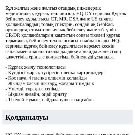
Бұл жалғыз және жалғыз отандық инженерлік
медициналық құрғақ тепловизор. HQ-DY сериялы Құрғақ
бейнелеу құрылғысы CT, MR, DSA және US сияқты
қолданбалардың толық спектрін, сондай-ақ GenRad,
ортопедия, стоматологиялық бейнелеу және т.б. үшін
CR/DR қолданбаларын қамтитын соңғы тікелей құрғақ
термиялық бейнелеу технологиясын пайдаланады. HQ-
сериялы құрғақ бейнелеу құрылғысы керемет кескін
сапасымен диагностикада дәлдікке арнайды және сіздің
қажеттіліктеріңізге қол жетімді бейнелеуді ұсынады.
- Құрғақ жылу технологиясы
- Күндізгі жарық түсіретін пленка картридждері
- Қос науа, 4 пленка өлшемін қолдайды
- Жылдам басып шығару, жоғары тиімділік
- Үнемді, тұрақты, сенімді
- Ықшам дизайн, оңай орнату
- Тікелей жұмыс, пайдаланушыға ыңғайлы
Қолданылуы
HQ-DY сериялы құрғақ бейнелеу құрылғысы медициналық