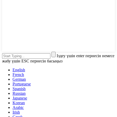
Іздеу үшін enter пернесін немесе
жабу үшін ESC пернесін басыңыз
English
French
German
Portuguese
Spanish
Russian
Japanese
Korean
Arabic
Irish
Greek