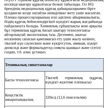
кескінді шығару құрылғысы болып табылады. Ол HQ
брендінің медициналық құрғақ қабықшаларымен бірге
қолданған кезде оңтайлы өнімділікке жету үшін жасалған.
Пленка процессорларының ескі әдісінен айырмашылығы,
біздің құрғақ бейнелендіргішті күндізгі жарық жағдайында
пайдалануға болады. Химиялық сұйықтықты жою арқылы
бұл термиялық құрғақ басып шығару технологиясы
айтарлықтай экологиялық таза. Дегенмен, шығыс
кескінінің сапасын қамтамасыз ету үшін жылу көзінен,
тікелей күн сәулесінен және күкіртсутек, аммиак, күкірт
диоксиді және формальдегид сияқты қышқыл және сілтілі
газдан, т.б. алыс ұстаңыз.
Техникалық сипаттамалар
Тікелей термиялық (құрғақ,
Баспа технологиясы
күндізгі жүктеме пленкасы)
Кеңістіктік
320н/д (12,6 пиксель/мм)
ажыратымдылық