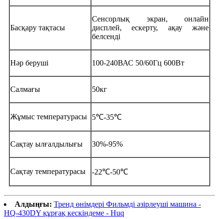
Сенсорлық экран, онлайн
Басқару тақтасы
дисплей, ескерту, ақау және
белсенді
Нәр беруші
100-240ВАС 50/60Гц 600Вт
Салмағы
50кг
Жұмыс температурасы
5℃-35℃
Сақтау ылғалдылығы
30%-95%
Сақтау температурасы
-22℃-50℃
Алдыңғы:
Тренд өнімдері Фильмді әзірлеуші ​​машина -
HQ-430DY құрғақ кескіндеме - Huq