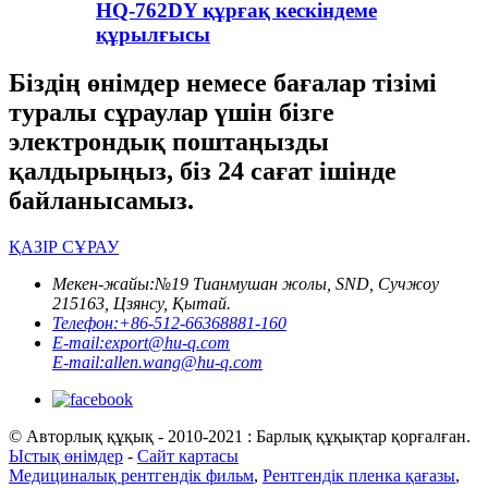
HQ-762DY құрғақ кескіндеме
құрылғысы
Біздің өнімдер немесе бағалар тізімі
туралы сұраулар үшін бізге
электрондық поштаңызды
қалдырыңыз, біз 24 сағат ішінде
байланысамыз.
ҚАЗІР СҰРАУ
Мекен-жайы:
№19 Тианмушан жолы, SND, Сучжоу
215163, Цзянсу, Қытай.
Телефон:
+86-512-66368881-160
E-mail:
export@hu-q.com
E-mail:
allen.wang@hu-q.com
© Авторлық құқық - 2010-2021 : Барлық құқықтар қорғалған.
Ыстық өнімдер
-
Сайт картасы
Медициналық рентгендік фильм
,
Рентгендік пленка қағазы
,