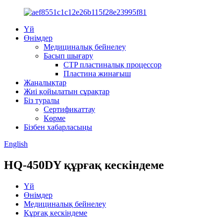
Үй
Өнімдер
Медициналық бейнелеу
Басып шығару
CTP пластиналық процессор
Пластина жинағыш
Жаңалықтар
Жиі қойылатын сұрақтар
Біз туралы
Сертификаттау
Көрме
Бізбен хабарласыңы
English
HQ-450DY құрғақ кескіндеме
Үй
Өнімдер
Медициналық бейнелеу
Құрғақ кескіндеме