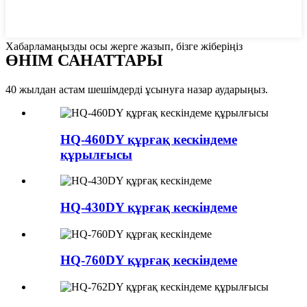
Хабарламаңызды осы жерге жазып, бізге жіберіңіз
ӨНІМ САНАТТАРЫ
40 жылдан астам шешімдерді ұсынуға назар аударыңыз.
HQ-460DY құрғақ кескіндеме
құрылғысы
HQ-430DY құрғақ кескіндеме
HQ-760DY құрғақ кескіндеме