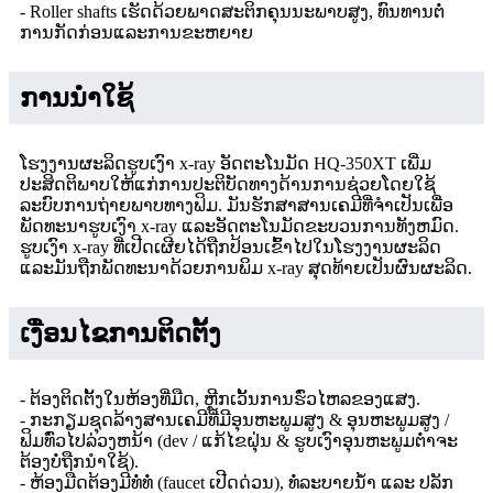
- Roller shafts ເຮັດດ້ວຍພາດສະຕິກຄຸນນະພາບສູງ, ທົນທານຕໍ່
ການກັດກ່ອນແລະການຂະຫຍາຍ
ການ​ນໍາ​ໃຊ້
ໂຮງງານຜະລິດຮູບເງົາ x-ray ອັດຕະໂນມັດ HQ-350XT ເພີ່ມ
ປະສິດຕິພາບໃຫ້ແກ່ການປະຕິບັດທາງດ້ານການຊ່ວຍໂດຍໃຊ້
ລະບົບການຖ່າຍພາບທາງຟິມ. ມັນຮັກສາສານເຄມີທີ່ຈໍາເປັນເພື່ອ
ພັດທະນາຮູບເງົາ x-ray ແລະອັດຕະໂນມັດຂະບວນການທັງຫມົດ.
ຮູບເງົາ x-ray ທີ່ເປີດເຜີຍໄດ້ຖືກປ້ອນເຂົ້າໄປໃນໂຮງງານຜະລິດ
ແລະມັນຖືກພັດທະນາດ້ວຍການພິມ x-ray ສຸດທ້າຍເປັນຜົນຜະລິດ.
ເງື່ອນໄຂການຕິດຕັ້ງ
- ຕ້ອງ​ຕິດ​ຕັ້ງ​ໃນ​ຫ້ອງ​ທີ່​ມືດ​, ຫຼີກ​ເວັ້ນ​ການ​ຮົ່ວ​ໄຫລ​ຂອງ​ແສງ​.
- ກະກຽມຊຸດລ້າງສານເຄມີທີ່ມີອຸນຫະພູມສູງ & ອຸນຫະພູມສູງ /
ຟິມທົ່ວໄປລ່ວງຫນ້າ (dev / ແກ້ໄຂຝຸ່ນ & ຮູບເງົາອຸນຫະພູມຕ່ໍາຈະ
ຕ້ອງບໍ່ຖືກນໍາໃຊ້).
- ຫ້ອງມືດຕ້ອງມີທໍ່ທໍ່ (faucet ເປີດດ່ວນ), ທໍ່ລະບາຍນໍ້າ ແລະ ປລັກ