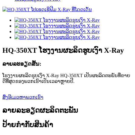
HQ-350XT ໂຮງງານຜະລິດຮູບເງົາ X-Ray
ລາຍ​ລະ​ອຽດ​ສັ້ນ​:
ໂຮງງານຜະລິດຮູບເງົາ X-Ray HQ-350XT ເປັນຜະລິດຕະພັນທີ່ຂາຍ
ດີທີ່ສຸດຂອງພວກເຮົາເປັນເວລາຫຼາຍປີ.
ສົ່ງອີເມວຫາພວກເຮົາ
ລາຍລະອຽດຜະລິດຕະພັນ
ປ້າຍກຳກັບສິນຄ້າ