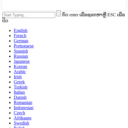
ກົດ enter ເພື່ອຊອກຫາຫຼື ESC ເພື່ອ
ປິດ
English
French
German
Portuguese
Spanish
Russian
Japanese
Korean
Arabic
Irish
Greek
Turkish
Italian
Danish
Romanian
Indonesian
Czech
Afrikaans
Swedish