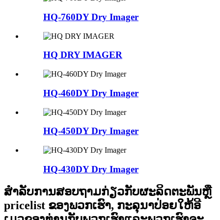
HQ-760DY Dry ​​Imager
HQ DRY IMAGER
HQ-460DY Dry ​​Imager
HQ-450DY Dry ​​Imager
HQ-430DY Dry ​​Imager
ສໍາ​ລັບ​ການ​ສອບ​ຖາມ​ກ່ຽວ​ກັບ​ຜະ​ລິດ​ຕະ​ພັນ​ຫຼື
pricelist ຂອງ​ພວກ​ເຮົາ​, ກະ​ລຸ​ນາ​ປ່ອຍ​ໃຫ້​ອີ​
ເມວ​ຂອງ​ທ່ານ​ກັບ​ພວກ​ເຮົາ​ແລະ​ພວກ​ເຮົາ​ຈະ​