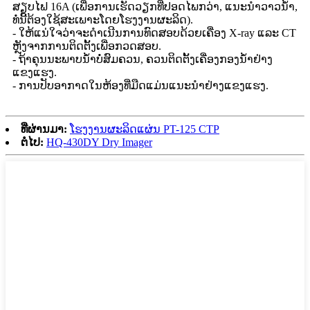
ສຽບໄຟ 16A (ເພື່ອການເຮັດວຽກທີ່ປອດໄພກວ່າ, ແນະນຳວາວນໍ້າ,
ທໍ່ນີ້ຕ້ອງໃຊ້ສະເພາະໂດຍໂຮງງານຜະລິດ).
- ໃຫ້ແນ່ໃຈວ່າຈະດໍາເນີນການທົດສອບດ້ວຍເຄື່ອງ X-ray ແລະ CT
ຫຼັງຈາກການຕິດຕັ້ງເພື່ອກວດສອບ.
- ຖ້າຄຸນນະພາບນ້ໍາບໍ່ສົມຄວນ, ຄວນຕິດຕັ້ງເຄື່ອງກອງນ້ໍາຢ່າງ
ແຂງແຮງ.
- ການປັບອາກາດໃນຫ້ອງທີ່ມືດແມ່ນແນະນໍາຢ່າງແຂງແຮງ.
ທີ່ຜ່ານມາ:
ໂຮງງານຜະລິດແຜ່ນ PT-125 CTP
ຕໍ່ໄປ:
HQ-430DY Dry ​​Imager