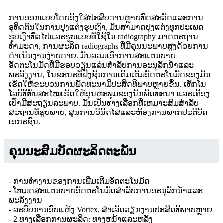
ການອອກແບບໂດຍອີງໃສ່ປະສົບການຫຼາຍທົດສະວັດແລະການ
ອຸທິດຕົນໃນການປຸງແຕ່ງຮູບເງົາ, ມັນສາມາດປຸງແຕ່ງທຸກປະເພດ
ຮູບເງົາທົ່ວໄປແລະຮູບແບບທີ່ໃຊ້ໃນ radiography ມາດຕະຖານ
ທໍາມະດາ, ການຜະລິດ radiographs ທີ່ມີຄຸນນະພາບສູງດ້ວຍການ
ດໍາເນີນງານງ່າຍດາຍ. ມັນລວມເອົາການສະແຕນບາຍ
ອັດຕະໂນມັດທີ່ມີຮອບວຽນແລ່ນສໍາລັບການອະນຸລັກນ້ໍາແລະ
ພະລັງງານ, ໃນຂະນະທີ່ຟັງຊັນການເຕີມເຕັມອັດຕະໂນມັດຂອງມັນ
ເຮັດໃຫ້ຂະບວນການພັດທະນາມີປະສິດທິພາບຫຼາຍຂຶ້ນ. ເທັກໂນ
ໂລຍີທີ່ທັນສະໄໝເຮັດໃຫ້ອຸນຫະພູມຂອງນັກພັດທະນາ ແລະເຄື່ອງ
ເປົ່າມີສະຖຽນລະພາບ. ມັນເປັນທາງເລືອກທີ່ເຫມາະສົມສໍາລັບ
ສະຖານທີ່ຮູບພາບ, ສູນການວິນິດໄສແລະຫ້ອງການພາກປະຕິບັດ
ເອກະຊົນ.
ຄຸນນະສົມບັດຜະລິດຕະພັນ
- ການ​ທໍາ​ງານ​ຂອງ​ການ​ເພີ່ມ​ເຕີມ​ອັດ​ຕະ​ໂນ​ມັດ​
- ໂຫມດສະແຕນບາຍອັດຕະໂນມັດສໍາລັບການອະນຸລັກນ້ໍາແລະ
ພະລັງງານ
- ລະບົບການອົບແຫ້ງ Vortex, ສໍາເລັດວຽກງານປະສິດທິພາບຫຼາຍ
- 2 ທາງ​ເລືອກ​ການ​ຜະ​ລິດ​: ທາງ​ຫນ້າ​ແລະ​ຫລັງ​