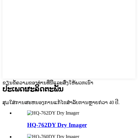
ຂຽນຂໍ້ຄວາມຂອງທ່ານທີ່ນີ້ແລະສົ່ງໃຫ້ພວກເຮົາ
ປະເພດຜະລິດຕະພັນ
ສຸມໃສ່ການສະຫນອງການແກ້ໄຂສໍາລັບການຫຼາຍກ່ວາ 40 ປີ.
HQ-762DY Dry ​​Imager