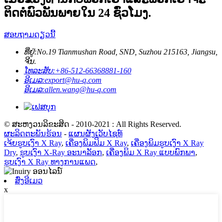
ຕິດ​ຕໍ່​ພົວ​ພັນ​ພາຍ​ໃນ 24 ຊົ່ວ​ໂມງ​.
ສອບຖາມດຽວນີ້
ທີ່ຢູ່:
No.19 Tianmushan Road, SND, Suzhou 215163, Jiangsu,
ຈີນ.
ໂທລະສັບ:
+86-512-66368881-160
ອີເມລ:
export@hu-q.com
ອີເມລ:
allen.wang@hu-q.com
© ສະຫງວນລິຂະສິດ - 2010-2021 : All Rights Reserved.
ຜະລິດຕະພັນຮ້ອນ
-
ແຜນຜັງເວັບໄຊທ໌
ເຈ້ຍຮູບເງົາ X Ray
,
ເຄື່ອງພິມຟິມ X Ray
,
ເຄື່ອງພິມຮູບເງົາ X Ray
Dry
,
ຮູບເງົາ X-Ray ອະນາລັອກ
,
ເຄື່ອງພິມ X Ray ແບບພົກພາ
,
ຮູບເງົາ X Ray ທາງການແພດ
,
ສົ່ງອີເມວ
x