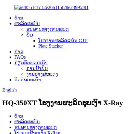
ບ້ານ
ຜະລິດຕະພັນ
ຮູບພາບທາງການແພດ
ພິມ
ໂຮງງານຜະລິດແຜ່ນ CTP
Plate Stacker
ຂ່າວ
FAQs
ກ່ຽວກັບພວກເຮົາ
ການຢັ້ງຢືນ
ງານວາງສະແດງ
ຕິດຕໍ່ພວກເຮົາ
English
HQ-350XT ໂຮງງານຜະລິດຮູບເງົາ X-Ray
ບ້ານ
ຜະລິດຕະພັນ
ຮູບພາບທາງການແພດ
ໂປເຊດເຊີຮູບເງົາ X-Ray