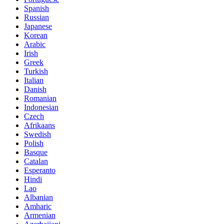
Spanish
Russian
Japanese
Korean
Arabic
Irish
Greek
Turkish
Italian
Danish
Romanian
Indonesian
Czech
Afrikaans
Swedish
Polish
Basque
Catalan
Esperanto
Hindi
Lao
Albanian
Amharic
Armenian