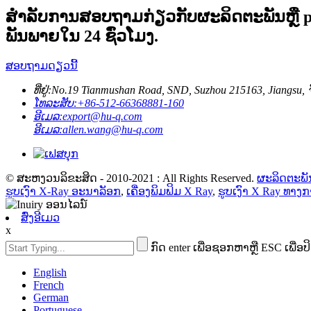
ສໍາ​ລັບ​ການ​ສອບ​ຖາມ​ກ່ຽວ​ກັບ​ຜະ​ລິດ​ຕະ​ພັນ​ຫຼື pr
ພັນ​ພາຍ​ໃນ 24 ຊົ່ວ​ໂມງ​.
ສອບຖາມດຽວນີ້
ທີ່ຢູ່:
No.19 Tianmushan Road, SND, Suzhou 215163, Jiangsu, ຈ
ໂທລະສັບ:
+86-512-66368881-160
ອີເມລ:
export@hu-q.com
ອີເມລ:
allen.wang@hu-q.com
© ສະຫງວນລິຂະສິດ - 2010-2021 : All Rights Reserved.
ຜະລິດຕະພັ
ຮູບເງົາ X-Ray ອະນາລັອກ
,
ເຄື່ອງພິມຟິມ X Ray
,
ຮູບເງົາ X Ray ທາ
ສົ່ງອີເມວ
x
ກົດ enter ເພື່ອຊອກຫາຫຼື ESC ເພື່ອປ
English
French
German
Portuguese