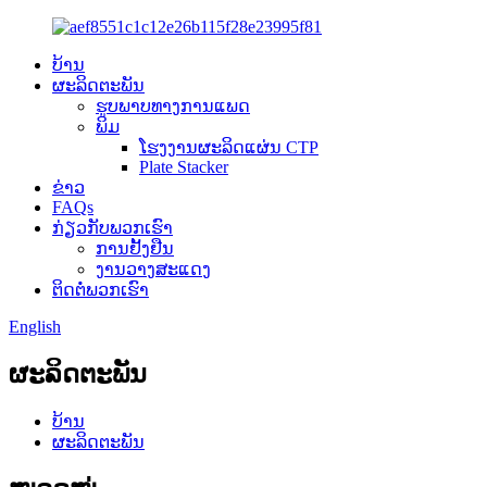
ບ້ານ
ຜະລິດຕະພັນ
ຮູບພາບທາງການແພດ
ພິມ
ໂຮງງານຜະລິດແຜ່ນ CTP
Plate Stacker
ຂ່າວ
FAQs
ກ່ຽວກັບພວກເຮົາ
ການຢັ້ງຢືນ
ງານວາງສະແດງ
ຕິດຕໍ່ພວກເຮົາ
English
ຜະລິດຕະພັນ
ບ້ານ
ຜະລິດຕະພັນ