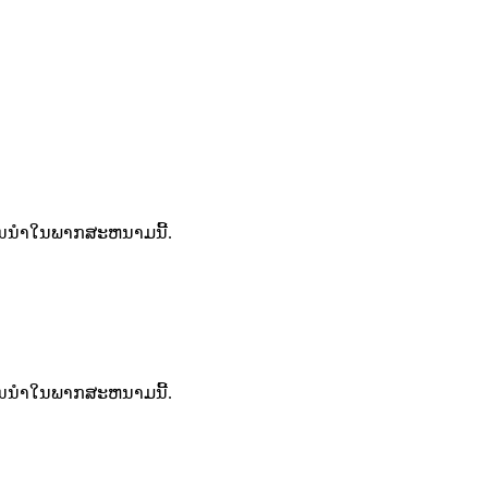
ັ້ນນໍາໃນພາກສະຫນາມນີ້.
ັ້ນນໍາໃນພາກສະຫນາມນີ້.