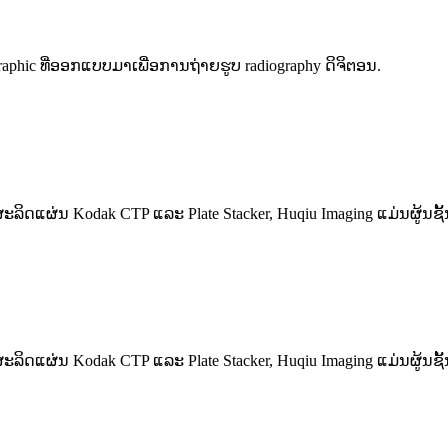
aphic ທີ່ອອກແບບມາເພື່ອການຖ່າຍຮູບ radiography ດິຈິຕອນ.
ລິດແຜ່ນ Kodak CTP ແລະ Plate Stacker, Huqiu Imaging ແມ່ນຜູ້ນຊ
ລິດແຜ່ນ Kodak CTP ແລະ Plate Stacker, Huqiu Imaging ແມ່ນຜູ້ນຊ