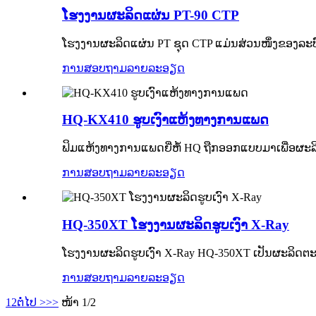
ໂຮງງານຜະລິດແຜ່ນ PT-90 CTP
ໂຮງງານຜະລິດແຜ່ນ PT ຊຸດ CTP ແມ່ນສ່ວນໜຶ່ງຂອງລະ
ການສອບຖາມ
ລາຍລະອຽດ
HQ-KX410 ຮູບເງົາແຫ້ງທາງການແພດ
ຟິມແຫ້ງທາງການແພດຍີ່ຫໍ້ HQ ຖືກອອກແບບມາເພື່ອຜະລິ
ການສອບຖາມ
ລາຍລະອຽດ
HQ-350XT ໂຮງງານຜະລິດຮູບເງົາ X-Ray
ໂຮງງານຜະລິດຮູບເງົາ X-Ray HQ-350XT ເປັນຜະລິດຕະພັ
ການສອບຖາມ
ລາຍລະອຽດ
1
2
ຕໍ່ໄປ >
>>
ໜ້າ 1/2