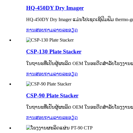
HQ-450DY Dry ​​Imager
HQ-450DY Dry ​​Imager ແມ່ນໂປເຊດເຊີຟິມຟິມ thermo-gr
ການສອບຖາມ
ລາຍລະອຽດ
CSP-130 Plate Stacker
ໃນຖານະທີ່ເປັນຜູ້ຜະລິດ OEM ໃນອະດີດສໍາລັບໂຮງງານຜະ
ການສອບຖາມ
ລາຍລະອຽດ
CSP-90 Plate Stacker
ໃນຖານະທີ່ເປັນຜູ້ຜະລິດ OEM ໃນອະດີດສໍາລັບໂຮງງານຜະ
ການສອບຖາມ
ລາຍລະອຽດ