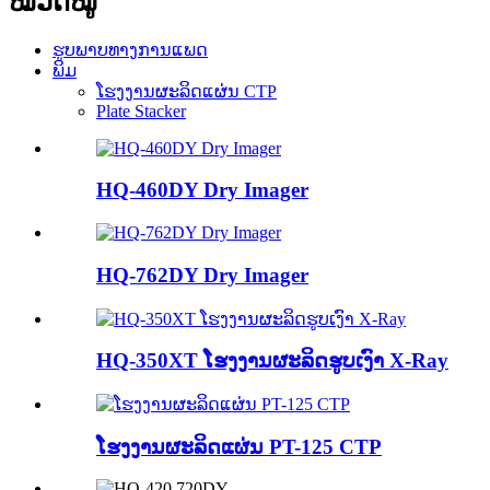
ໝວດໝູ່
ຮູບພາບທາງການແພດ
ພິມ
ໂຮງງານຜະລິດແຜ່ນ CTP
Plate Stacker
HQ-460DY Dry ​​Imager
HQ-762DY Dry ​​Imager
HQ-350XT ໂຮງງານຜະລິດຮູບເງົາ X-Ray
ໂຮງງານຜະລິດແຜ່ນ PT-125 CTP