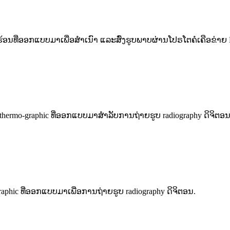
ຮ້ອນທີ່ອອກແບບມາເພື່ອສຳເນົາ ແລະສົ່ງຮູບພາບຜ່ານໂປຣໂຕຄໍເຄືອຂ່າ
hermo-graphic ທີ່ອອກແບບມາສໍາລັບການຖ່າຍຮູບ radiography ດິຈິຕອນ
aphic ທີ່ອອກແບບມາເພື່ອການຖ່າຍຮູບ radiography ດິຈິຕອນ.