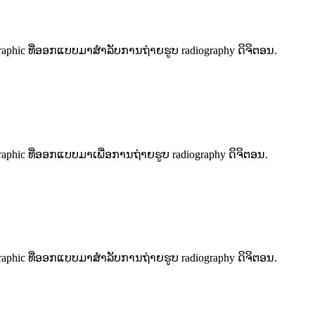
raphic ທີ່ອອກແບບມາສໍາລັບການຖ່າຍຮູບ radiography ດິຈິຕອນ.
aphic ທີ່ອອກແບບມາເພື່ອການຖ່າຍຮູບ radiography ດິຈິຕອນ.
raphic ທີ່ອອກແບບມາສໍາລັບການຖ່າຍຮູບ radiography ດິຈິຕອນ.