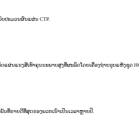
ບົບປະມວນຜົນແຜ່ນ CTP.
ດແຜ່ນແຂງສີເທົາຄຸນນະພາບສູງທີ່ຜະລິດໂດຍເຄື່ອງຖ່າຍຮູບແຫ້ງຊຸດ 
ນທີ່ຂາຍດີທີ່ສຸດຂອງພວກເຮົາເປັນເວລາຫຼາຍປີ.