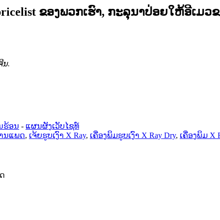
icelist ຂອງ​ພວກ​ເຮົາ​, ກະ​ລຸ​ນາ​ປ່ອຍ​ໃຫ້​ອີ​ເມວ​ຂອ
ີນ.
ນຮ້ອນ
-
ແຜນຜັງເວັບໄຊທ໌
ງການແພດ
,
ເຈ້ຍຮູບເງົາ X Ray
,
ເຄື່ອງພິມຮູບເງົາ X Ray Dry
,
ເຄື່ອງພິມ 
ິດ