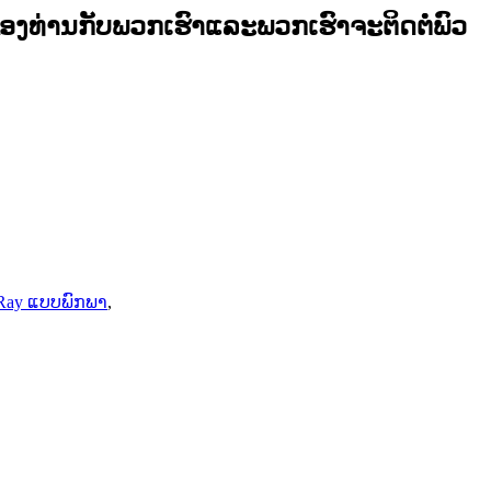
ງ​ທ່ານ​ກັບ​ພວກ​ເຮົາ​ແລະ​ພວກ​ເຮົາ​ຈະ​ຕິດ​ຕໍ່​ພົວ​
X Ray ແບບພົກພາ
,