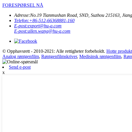
FORESPØRSEL NÅ
Adresse:
No.19 Tianmushan Road, SND, Suzhou 215163, Jiang
Telefon:
+86-512-66368881-160
E-post:
export@hu-q.com
E-post:
allen.wang@hu-q.com
© Opphavsrett - 2010-2021: Alle rettigheter forbeholdt.
Hotte produkt
Analog røntgenfilm
,
Røntgenfilmskriver
,
Medisinsk røntgenfilm
,
Rønt
Send e-post
x