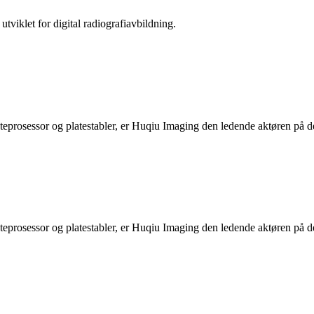
viklet for digital radiografiavbildning.
osessor og platestabler, er Huqiu Imaging den ledende aktøren på det
osessor og platestabler, er Huqiu Imaging den ledende aktøren på det