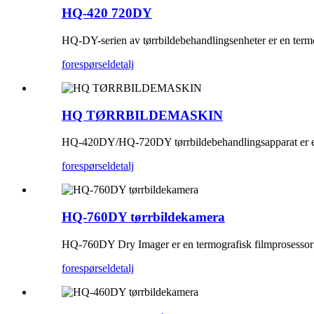
HQ-420 720DY
HQ-DY-serien av tørrbildebehandlingsenheter er en termo
forespørsel
detalj
HQ TØRRBILDEMASKIN
HQ-420DY/HQ-720DY tørrbildebehandlingsapparat er en te
forespørsel
detalj
HQ-760DY tørrbildekamera
HQ-760DY Dry ​​Imager er en termografisk filmprosessor ut
forespørsel
detalj