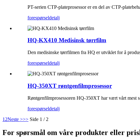
PT-serien CTP-plateprosessor er en del av CTP-platebeh
forespørsel
detalj
HQ-KX410 Medisinsk tørrfilm
Den medisinske tørrfilmen fra HQ er utviklet for å prod
forespørsel
detalj
HQ-350XT røntgenfilmprosessor
Røntgenfilmprosessoren HQ-350XT har vært vårt mest so
forespørsel
detalj
1
2
Neste >
>>
Side 1 / 2
For spørsmål om våre produkter eller prisli