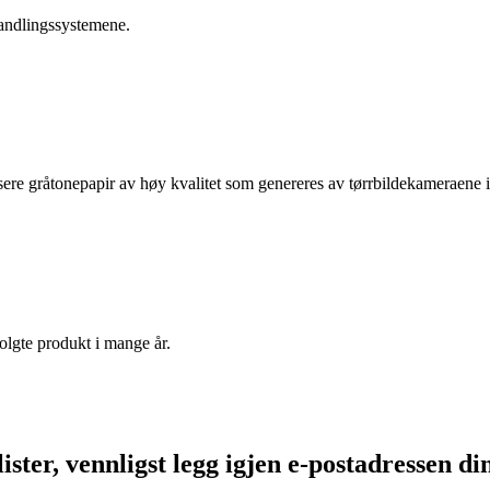
andlingssystemene.
usere gråtonepapir av høy kvalitet som genereres av tørrbildekameraene
lgte produkt i mange år.
ster, vennligst legg igjen e-postadressen di