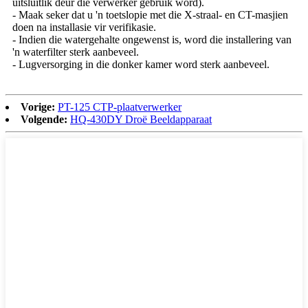
uitsluitlik deur die verwerker gebruik word).
- Maak seker dat u 'n toetslopie met die X-straal- en CT-masjien
doen na installasie vir verifikasie.
- Indien die watergehalte ongewenst is, word die installering van
'n waterfilter sterk aanbeveel.
- Lugversorging in die donker kamer word sterk aanbeveel.
Vorige:
PT-125 CTP-plaatverwerker
Volgende:
HQ-430DY Droë Beeldapparaat