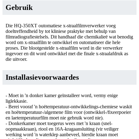
Gebruik
Die HQ-350XT outomatiese x-straalfilmverwerker voeg
doeltreffendheid by tot kliniese praktyke met behulp van
filmradiografiestelsels. Dit handhaaf die chemikalieë wat benodig
word om x-straalfilm te ontwikkel en outomatiseer die hele
proses. Die blootgestelde x-straalfilm word in die verwerker
ingevoer en dit word ontwikkel met die finale x-straalafdruk as
die uitvoer.
Installasievoorwaardes
- Moet in 'n donker kamer geïnstalleer word, vermy enige
liglekkasie.
- Berei vooraf 'n hoëtemperatuur-ontwikkelings-chemiese waskit
en hoëtemperatuur-/algemene film voor (ontwikkel-/fixeerpoeier
en laetemperatuurfilm moet nie gebruik word nie).
- Donkerkamer moet toegerus wees met 'n kraan (snel-
oopmaakkraan), riool en 16A-kragaansluiting (vir veiliger
werking word 'n waterklep aanbeveel, hierdie kraan moet