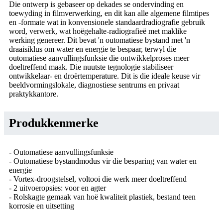
Die ontwerp is gebaseer op dekades se ondervinding en
toewyding in filmverwerking, en dit kan alle algemene filmtipes
en -formate wat in konvensionele standaardradiografie gebruik
word, verwerk, wat hoëgehalte-radiografieë met maklike
werking genereer. Dit bevat 'n outomatiese bystand met 'n
draaisiklus om water en energie te bespaar, terwyl die
outomatiese aanvullingsfunksie die ontwikkelproses meer
doeltreffend maak. Die nuutste tegnologie stabiliseer
ontwikkelaar- en droërtemperature. Dit is die ideale keuse vir
beeldvormingslokale, diagnostiese sentrums en privaat
praktykkantore.
Produkkenmerke
- Outomatiese aanvullingsfunksie
- Outomatiese bystandmodus vir die besparing van water en
energie
- Vortex-droogstelsel, voltooi die werk meer doeltreffend
- 2 uitvoeropsies: voor en agter
- Rolskagte gemaak van hoë kwaliteit plastiek, bestand teen
korrosie en uitsetting