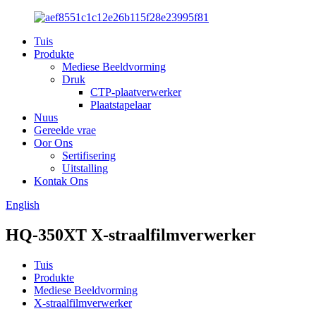
Tuis
Produkte
Mediese Beeldvorming
Druk
CTP-plaatverwerker
Plaatstapelaar
Nuus
Gereelde vrae
Oor Ons
Sertifisering
Uitstalling
Kontak Ons
English
HQ-350XT X-straalfilmverwerker
Tuis
Produkte
Mediese Beeldvorming
X-straalfilmverwerker