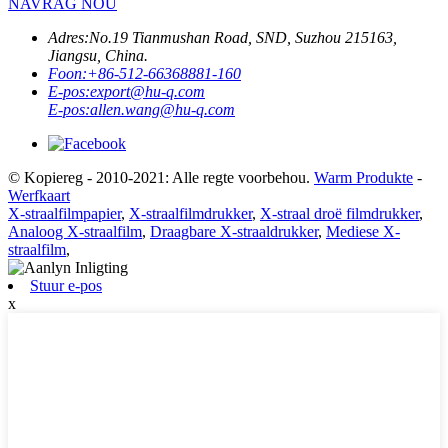
NAVRAG NOU
Adres:
No.19 Tianmushan Road, SND, Suzhou 215163,
Jiangsu, China.
Foon:
+86-512-66368881-160
E-pos:
export@hu-q.com
E-pos:
allen.wang@hu-q.com
© Kopiereg - 2010-2021: Alle regte voorbehou.
Warm Produkte
-
Werfkaart
X-straalfilmpapier
,
X-straalfilmdrukker
,
X-straal droë filmdrukker
,
Analoog X-straalfilm
,
Draagbare X-straaldrukker
,
Mediese X-
straalfilm
,
Stuur e-pos
x