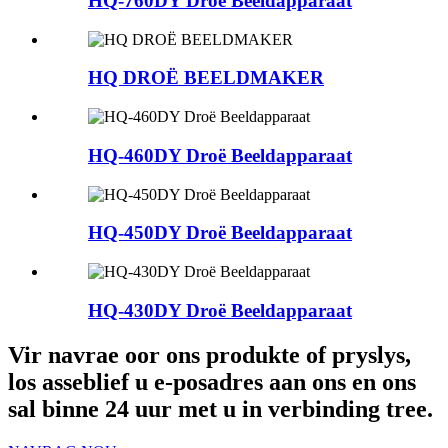
HQ-760DY Droë Beeldapparaat
HQ DROË BEELDMAKER
HQ-460DY Droë Beeldapparaat
HQ-450DY Droë Beeldapparaat
HQ-430DY Droë Beeldapparaat
Vir navrae oor ons produkte of pryslys,
los asseblief u e-posadres aan ons en ons
sal binne 24 uur met u in verbinding tree.