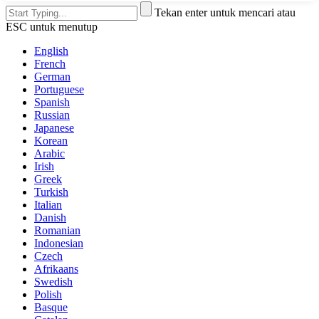
Tekan enter untuk mencari atau
ESC untuk menutup
English
French
German
Portuguese
Spanish
Russian
Japanese
Korean
Arabic
Irish
Greek
Turkish
Italian
Danish
Romanian
Indonesian
Czech
Afrikaans
Swedish
Polish
Basque