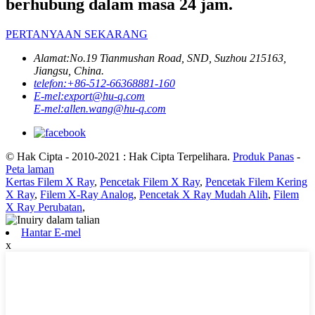
berhubung dalam masa 24 jam.
PERTANYAAN SEKARANG
Alamat:
No.19 Tianmushan Road, SND, Suzhou 215163,
Jiangsu, China.
telefon:
+86-512-66368881-160
E-mel:
export@hu-q.com
E-mel:
allen.wang@hu-q.com
© Hak Cipta - 2010-2021 : Hak Cipta Terpelihara.
Produk Panas
-
Peta laman
Kertas Filem X Ray
,
Pencetak Filem X Ray
,
Pencetak Filem Kering
X Ray
,
Filem X-Ray Analog
,
Pencetak X Ray Mudah Alih
,
Filem
X Ray Perubatan
,
Hantar E-mel
x