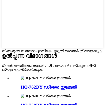
നിങ്ങളുടെ സന്ദേശം ഇവിടെ എഴുതി ഞങ്ങൾക്ക് അയക്കുക.
ഉൽപ്പന്ന വിഭാഗങ്ങൾ
40 വർഷത്തിലേറെയായി പരിഹാരങ്ങൾ നൽകുന്നതിൽ
ശ്രദ്ധ കേന്ദ്രീകരിക്കുക.
HQ-762DY ഡ്രൈ ഇമേജർ