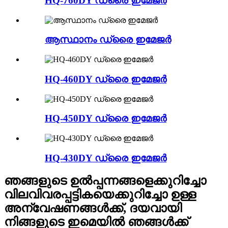
HQ-760DY ഡ്രൈ ഇമേജർ
ആസ്ഥാനം ഡ്രൈ ഇമേജർ
HQ-460DY ഡ്രൈ ഇമേജർ
HQ-450DY ഡ്രൈ ഇമേജർ
HQ-430DY ഡ്രൈ ഇമേജർ
ഞങ്ങളുടെ ഉൽപ്പന്നങ്ങളെക്കുറിച്ചോ
വിലവിവരപ്പട്ടികയെക്കുറിച്ചോ ഉള്ള
അന്വേഷണങ്ങൾക്ക്, ദയവായി
നിങ്ങളുടെ ഇമെയിൽ ഞങ്ങൾക്ക്