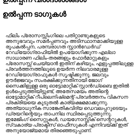
ഉൽപ്പന്ന ടാഗുകൾ
ഫിലിം പ്രോസസ്സിംഗിലെ പതിറ്റാണ്ടുകളുടെ
അനുഭവവും സമർപ്പണവും അടിസ്ഥാനമാക്കിയുള്ള
രൂപകൽപ്പന, പരമ്പരാഗത സ്റ്റാൻഡേർഡ്
റേഡിയോഗ്രാഫിയിൽ ഉപയോഗിക്കുന്ന എല്ലാ
സാധാരണ ഫിലിം-തരങ്ങളും ഫോർമാറ്റുകളും
പ്രോസസ്സ് ചെയ്യാൻ ഇതിന് കഴിയും, എളുപ്പത്തിലുള്ള
പ്രവർത്തനത്തിലൂടെ ഉയർന്ന നിലവാരമുള്ള
റേഡിയോഗ്രാഫുകൾ സൃഷ്ടിക്കുന്നു. ജലവും
ഊർജ്ജവും സംരക്ഷിക്കുന്നതിനായി ജോഗ്
സൈക്കിളുള്ള ഒരു ഓട്ടോമാറ്റിക് സ്റ്റാൻഡ്‌ബൈ ഇതിൽ
ഉൾപ്പെടുത്തിയിട്ടുണ്ട്, അതേസമയം അതിന്റെ
ഓട്ടോമാറ്റിക് റീപ്ലെനിഷ്‌മെന്റ് പ്രവർത്തനം വികസന
പ്രക്രിയയെ കൂടുതൽ കാര്യക്ഷമമാക്കുന്നു.
അത്യാധുനിക സാങ്കേതികവിദ്യ ഡെവലപ്പറുടെയും
ഡ്രയറിന്റെയും താപനില സ്ഥിരപ്പെടുത്തുന്നു.
ഇമേജിംഗ് സൈറ്റുകൾ, ഡയഗ്നോസ്റ്റിക് സെന്ററുകൾ,
സ്വകാര്യ പ്രാക്ടീസ് ഓഫീസുകൾ എന്നിവയ്ക്ക് ഇത്
അനുയോജ്യമായ തിരഞ്ഞെടുപ്പാണ്.