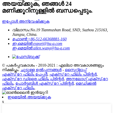
അയയ്ക്കുക, ഞങ്ങൾ 24
മണിക്കൂറിനുള്ളിൽ ബന്ധപ്പെടും.
ഇപ്പോൾ അന്വേഷിക്കുക
വിലാസം:
No.19 Tianmushan Road, SND, Suzhou 215163,
Jiangsu, China.
ഫോൺ:
+86-512-66368881-160
ഇ-മെയിൽ:
export@hu-q.com
ഇ-മെയിൽ:
allen.wang@hu-q.com
© പകർപ്പവകാശം - 2010-2021 : എല്ലാ അവകാശങ്ങളും
നിക്ഷിപ്തം.
ചൂടുള്ള ഉൽപ്പന്നങ്ങൾ
-
സൈറ്റ്മാപ്പ്
എക്സ് റേ ഫിലിം പേപ്പർ
,
എക്സ് റേ ഫിലിം പ്രിന്റർ
,
എക്സ് റേ ഡ്രൈ ഫിലിം പ്രിന്റർ
,
അനലോഗ് എക്സ്-റേ
ഫിലിം
,
പോർട്ടബിൾ എക്സ് റേ പ്രിന്റർ
,
മെഡിക്കൽ
എക്സ് റേ ഫിലിം
,
ഇമെയിൽ അയയ്ക്കുക
x