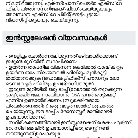
നിലനിർത്തുന്നു. എക്സ്പോസ് ചെയ്ത എക്സ്-റേ
ഫിലിം പ്രോസസറിലേക്ക് ഫീഡ് ചെയ്യുകയും
അവസാന എക്സ്-റേ പ്രിന്റ് ഔട്ട്പുട്ടായി
വികസിപ്പിക്കുകയും ചെയ്യുന്നു.
ഇൻസ്റ്റലേഷൻ വ്യവസ്ഥകൾ
- വെളിച്ചം ചോർന്നൊലിക്കുന്നത് ഒഴിവാക്കിക്കൊണ്ട്
ഇരുണ്ട മുറിയിൽ സ്ഥാപിക്കണം.
- ഉയർന്ന താപനില വികസന കെമിക്കൽ വാഷ് കിറ്റും
ഉയർന്ന താപനില/ജനറൽ ഫിലിമും മുൻകൂട്ടി
തയ്യാറാക്കുക (ഡെവലപ്പ്/ഫിക്സ് പൗഡറും ലോ
ടെമ്പറേച്ചർ ഫിലിമും ഉപയോഗിക്കരുത്).
- ഇരുണ്ട മുറിയിൽ ഒരു ടാപ്പ് (വേഗത്തിൽ തുറക്കുന്ന
ടാപ്പ്), മലിനജല സംവിധാനം, 16A പവർ ഔട്ട്‌ലെറ്റ്
എന്നിവ ഉണ്ടായിരിക്കണം (സുരക്ഷിതമായ
പ്രവർത്തനത്തിന്, ഒരു വാട്ടർ വാൽവ് ശുപാർശ
ചെയ്യുന്നു, ഈ ടാപ്പ് പ്രോസസ്സർ മാത്രമായി
ഉപയോഗിക്കണം).
- സ്ഥിരീകരണത്തിനായി ഇൻസ്റ്റാളേഷന് ശേഷം എക്സ്-
റേ, സിടി മെഷീൻ ഉപയോഗിച്ച് ഒരു ടെസ്റ്റ് റൺ
നടത്തുന്നത് ഉറപ്പാക്കുക.