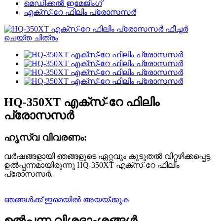
മെഡിക്കൽ ഇമേജിംഗ്
എക്സ്-റേ ഫിലിം പ്രോസസർ
HQ-350XT എക്സ്-റേ ഫിലിം
പ്രോസസർ
ഹൃസ്വ വിവരണം:
വർഷങ്ങളായി ഞങ്ങളുടെ ഏറ്റവും കൂടുതൽ വിറ്റഴിക്കപ്പെട്ട
ഉൽപ്പന്നമായിരുന്നു HQ-350XT എക്സ്-റേ ഫിലിം
പ്രോസസർ.
ഞങ്ങൾക്ക് ഇമെയിൽ അയയ്ക്കുക
ഉൽപ്പന്ന വിശദാംശങ്ങൾ