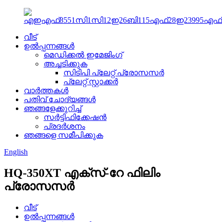
വീട്
ഉൽപ്പന്നങ്ങൾ
മെഡിക്കൽ ഇമേജിംഗ്
അച്ചടിക്കുക
സിടിപി പ്ലേറ്റ് പ്രോസസർ
പ്ലേറ്റ് സ്റ്റാക്കർ
വാർത്തകൾ
പതിവ് ചോദ്യങ്ങൾ
ഞങ്ങളേക്കുറിച്ച്
സർട്ടിഫിക്കേഷൻ
പ്രദർശനം
ഞങ്ങളെ സമീപിക്കുക
English
HQ-350XT എക്സ്-റേ ഫിലിം
പ്രോസസർ
വീട്
ഉൽപ്പന്നങ്ങൾ