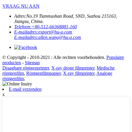
VRAAG NU AAN
Adres:
No.19 Tianmushan Road, SND, Suzhou 215163,
Jiangsu, China.
Telefoon:
+86-512-66368881-160
E-mailadres:
export@hu-q.com
E-mailadres:
allen.wang@hu-q.com
© Copyright - 2010-2021 : Alle rechten voorbehouden.
Populaire
producten
-
Sitemap
Draagbare röntgenprinter
,
X-ray droge filmprinter
,
Medische
röntgenfilm
,
Röntgenfilmpapier
,
X-ray filmprinter
,
Analoge
röntgenfilm
,
E-mail verzenden
x