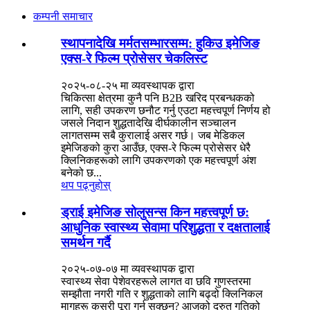
कम्पनी समाचार
स्थापनादेखि मर्मतसम्भारसम्म: हुकिउ इमेजिङ
एक्स-रे फिल्म प्रोसेसर चेकलिस्ट
२०२५-०८-२५ मा व्यवस्थापक द्वारा
चिकित्सा क्षेत्रमा कुनै पनि B2B खरिद प्रबन्धकको
लागि, सही उपकरण छनौट गर्नु एउटा महत्त्वपूर्ण निर्णय हो
जसले निदान शुद्धतादेखि दीर्घकालीन सञ्चालन
लागतसम्म सबै कुरालाई असर गर्छ। जब मेडिकल
इमेजिङको कुरा आउँछ, एक्स-रे फिल्म प्रोसेसर धेरै
क्लिनिकहरूको लागि उपकरणको एक महत्त्वपूर्ण अंश
बनेको छ...
थप पढ्नुहोस्
ड्राई इमेजिङ सोलुसन्स किन महत्त्वपूर्ण छ:
आधुनिक स्वास्थ्य सेवामा परिशुद्धता र दक्षतालाई
समर्थन गर्दै
२०२५-०७-०७ मा व्यवस्थापक द्वारा
स्वास्थ्य सेवा पेशेवरहरूले लागत वा छवि गुणस्तरमा
सम्झौता नगरी गति र शुद्धताको लागि बढ्दो क्लिनिकल
मागहरू कसरी पूरा गर्न सक्छन्? आजको द्रुत गतिको