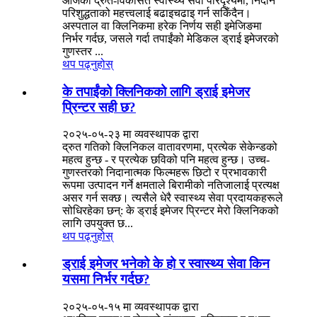
आजको द्रुत-विकसित स्वास्थ्य सेवा परिदृश्यमा, निदान
परिशुद्धताको महत्त्वलाई बढाइचढाइ गर्न सकिँदैन।
अस्पताल वा क्लिनिकमा हरेक निर्णय सही इमेजिङमा
निर्भर गर्दछ, जसले गर्दा तपाईंको मेडिकल ड्राई इमेजरको
गुणस्तर ...
थप पढ्नुहोस्
के तपाईंको क्लिनिकको लागि ड्राई इमेजर
प्रिन्टर सही छ?
२०२५-०५-२३ मा व्यवस्थापक द्वारा
द्रुत गतिको क्लिनिकल वातावरणमा, प्रत्येक सेकेन्डको
महत्व हुन्छ - र प्रत्येक छविको पनि महत्व हुन्छ। उच्च-
गुणस्तरको निदानात्मक फिल्महरू छिटो र प्रभावकारी
रूपमा उत्पादन गर्ने क्षमताले बिरामीको नतिजालाई प्रत्यक्ष
असर गर्न सक्छ। त्यसैले धेरै स्वास्थ्य सेवा प्रदायकहरूले
सोधिरहेका छन्: के ड्राई इमेजर प्रिन्टर मेरो क्लिनिकको
लागि उपयुक्त छ...
थप पढ्नुहोस्
ड्राई इमेजर भनेको के हो र स्वास्थ्य सेवा किन
यसमा निर्भर गर्दछ?
२०२५-०५-१५ मा व्यवस्थापक द्वारा