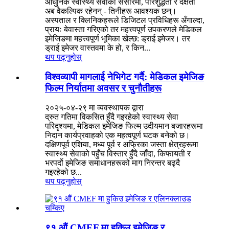
आधुनिक स्वास्थ्य सेवाको संसारमा, परिशुद्धता र दक्षता
अब वैकल्पिक रहेनन् - तिनीहरू आवश्यक छन्।
अस्पताल र क्लिनिकहरूले डिजिटल प्रविधिहरू अँगाल्दा,
प्रायः बेवास्ता गरिएको तर महत्त्वपूर्ण उपकरणले मेडिकल
इमेजिङमा महत्त्वपूर्ण भूमिका खेल्छ: ड्राई इमेजर। तर
ड्राई इमेजर वास्तवमा के हो, र किन...
थप पढ्नुहोस्
विश्वव्यापी मागलाई नेभिगेट गर्दै: मेडिकल इमेजिङ
फिल्म निर्यातमा अवसर र चुनौतीहरू
२०२५-०४-२९ मा व्यवस्थापक द्वारा
द्रुत गतिमा विकसित हुँदै गइरहेको स्वास्थ्य सेवा
परिदृश्यमा, मेडिकल इमेजिङ फिल्म उदीयमान बजारहरूमा
निदान कार्यप्रवाहको एक महत्वपूर्ण घटक बनेको छ।
दक्षिणपूर्व एशिया, मध्य पूर्व र अफ्रिका जस्ता क्षेत्रहरूमा
स्वास्थ्य सेवाको पहुँच विस्तार हुँदै जाँदा, किफायती र
भरपर्दो इमेजिङ समाधानहरूको माग निरन्तर बढ्दै
गइरहेको छ...
थप पढ्नुहोस्
९१ औं CMEF मा हुकिउ इमेजिङ र