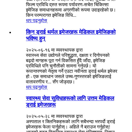
फिल्म प्रविधि द्रुत रूपमा पर्यावरण-सचेत चिकित्सा
इमेजिङ समाधानहरूमा अग्रणीको रूपमा उदाइरहेको छ।
किन परम्परागत इमेजिङ विधि...
थप पढ्नुहोस्
किन ड्राई थर्मल इमेजरहरू मेडिकल इमेजिङको
भविष्य हुन्
२०२५-०६-१६ मा व्यवस्थापक द्वारा
स्वास्थ्य सेवा उद्योगले परिशुद्धता, दक्षता र दिगोपनको
बढ्दो मागहरू पूरा गर्न विकसित हुँदै जाँदा, इमेजिङ
प्रविधिले पनि चुनौतीको सामना गर्नुपर्छ। यो
रूपान्तरणको नेतृत्व गर्ने एउटा नवीनता ड्राई थर्मल इमेजर
हो - एक समाधान जसले उच्च-गुणस्तरको इमेजिङलाई
वातावरणीय र... सँग जोड्दछ।
थप पढ्नुहोस्
स्वास्थ्य सेवा सुविधाहरूको लागि उत्तम मेडिकल
ड्राई इमेजरहरू
२०२५-०५-२८ मा व्यवस्थापक द्वारा
अस्पताल र क्लिनिकहरूको लागि सबैभन्दा भरपर्दो ड्राई
इमेजरहरू फेला पार्नुहोस्। अहिले नै ब्राउज गर्नुहोस्!