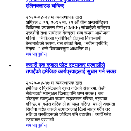
एलिनक्लाउड चम्किए
२०२५-०४-२२ मा व्यवस्थापक द्वारा
अप्रिल ८-११, २०२५ मा, ९१ औं चीन अन्तर्राष्ट्रिय
चिकित्सा उपकरण मेला (CMEF) सांघाईको राष्ट्रिय
प्रदर्शनी तथा सम्मेलन केन्द्रमा भव्य रूपमा आयोजना
गरियो। चिकित्सा प्रविधिको क्षेत्रमा विश्वव्यापी
बेन्चमार्कको रूपमा, यस वर्षको मेला, "नवीन प्रविधि,
नेतृत्व..." भन्ने विषयवस्तुमा आधारित छ।
थप पढ्नुहोस्
कसरी एक कुशल प्लेट स्ट्याकर प्रणालीले
तपाईंको इमेजिङ कार्यप्रवाहलाई सुधार गर्न सक्छ
२०२५-०४-१७ मा व्यवस्थापक द्वारा
इमेजिङ र प्रिन्टिङको द्रुत गतिको संसारमा, केही
सेकेन्डको म्यानुअल ढिलाइ पनि थप्न सक्छ। जब
प्लेटहरू म्यानुअल रूपमा सङ्कलन गरिन्छ, स्ट्याक
गरिन्छ, वा गलत तरिकाले ह्यान्डल गरिन्छ, यसले अक्षमता
सिर्जना गर्दछ जसले उत्पादनलाई ढिलो मात्र गर्दैन तर
क्षति वा त्रुटिहरूको जोखिम पनि बढाउँछ। त्यहीँ प्लेट
स्ट्याकर प्रणाली...
थप पढ्नुहोस्