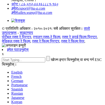
फोन:
+८६-५१२-६६३६८८८१-१६०
इमेल:
export@hu-q.com
इमेल:
allen.wang@hu-q.com
© प्रतिलिपि अधिकार - २०१०-२०२१: सबै अधिकार सुरक्षित।
तातो
उत्पादनहरू
-
साइटम्याप
पोर्टेबल एक्स रे प्रिन्टर
,
एनालग एक्स-रे फिल्म
,
एक्स रे ड्राई फिल्म प्रिन्टर
,
मेडिकल एक्स रे फिल्म
,
एक्स रे फिल्म प्रिन्टर
,
एक्स रे फिल्म पेपर
,
इमेल पठाउनुहोस्
x
खोज्न इन्टर थिच्नुहोस् वा बन्द गर्न ESC
थिच्नुहोस्।
English
French
German
Portuguese
Spanish
Russian
Japanese
Korean