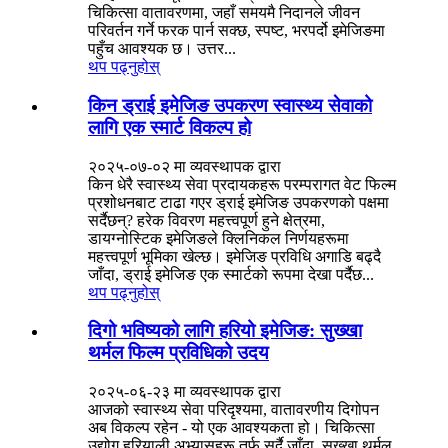
चिकित्सा वातावरणमा, जहाँ समयमै निदानले जीवन
परिवर्तन गर्ने फरक पार्न सक्छ, स्पष्ट, भरपर्दो इमेजिङमा
पहुँच आवश्यक छ। उत्तर...
थप पढ्नुहोस्
किन ड्राई इमेजिङ उपकरण स्वास्थ्य सेवाको
लागि एक स्मार्ट विकल्प हो
२०२५-०७-०२ मा व्यवस्थापक द्वारा
किन धेरै स्वास्थ्य सेवा प्रदायकहरू परम्परागत वेट फिल्म
प्रशोधनबाट टाढा गएर ड्राई इमेजिङ उपकरणको पक्षमा
सर्दैछन्? हरेक विवरण महत्त्वपूर्ण हुने क्षेत्रमा,
डायग्नोस्टिक इमेजिङले क्लिनिकल निर्णयहरूमा
महत्त्वपूर्ण भूमिका खेल्छ। इमेजिङ प्रविधि अगाडि बढ्दै
जाँदा, ड्राई इमेजिङ एक स्मार्टको रूपमा देखा पर्दैछ...
थप पढ्नुहोस्
दिगो भविष्यको लागि हरियो इमेजिङ: सुख्खा
थर्मल फिल्म प्रविधिको उदय
२०२५-०६-२३ मा व्यवस्थापक द्वारा
आजको स्वास्थ्य सेवा परिदृश्यमा, वातावरणीय दिगोपन
अब विकल्प रहेन - यो एक आवश्यकता हो। चिकित्सा
उद्योग हरियाली अभ्यासहरू तर्फ सर्दै जाँदा, सुख्खा थर्मल