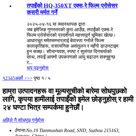
तपाईंको HQ-350XT एक्स-रे फिल्म प्रोसेसर
कसरी मर्मत गर्ने
२०२५-०४-१६ मा व्यवस्थापक द्वारा
जब इमेजिङ गुणस्तरको कुरा आउँछ, तपाईंको एक्स-रे
फिल्म प्रोसेसरको प्रदर्शनले महत्त्वपूर्ण भूमिका खेल्छ।
आधारभूत मर्मतसम्भारलाई बेवास्ता गर्नाले फिल्म
कलाकृतिहरू, रासायनिक असंतुलन र महँगो डाउनटाइम
हुन सक्छ। सौभाग्यवश, स्पष्ट र सुसंगत दिनचर्याको
साथ, तपाईं आफ्नो उपकरणको आयु बढाउन सक्नुहुन्छ
र...
थप पढ्नुहोस्
१
2
3
4
5
अर्को >
>>
पृष्ठ १ / ५
हाम्रा उत्पादनहरू वा मूल्यसूचीको बारेमा सोधपुछको
लागि, कृपया हामीलाई तपाईंको इमेल छोड्नुहोस् र हामी
२४ घण्टा भित्र सम्पर्कमा हुनेछौं।
अहिले नै सोधपुछ गर्नुहोस्
ठेगाना:
No.19 Tianmushan Road, SND, Suzhou 215163,
Jiangsu, China।