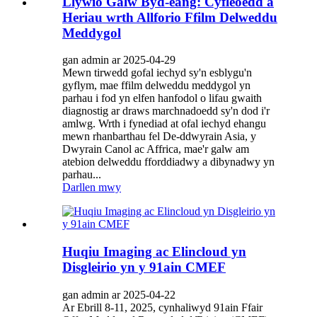
Llywio Galw Byd-eang: Cyfleoedd a
Heriau wrth Allforio Ffilm Delweddu
Meddygol
gan admin ar 2025-04-29
Mewn tirwedd gofal iechyd sy'n esblygu'n
gyflym, mae ffilm delweddu meddygol yn
parhau i fod yn elfen hanfodol o lifau gwaith
diagnostig ar draws marchnadoedd sy'n dod i'r
amlwg. Wrth i fynediad at ofal iechyd ehangu
mewn rhanbarthau fel De-ddwyrain Asia, y
Dwyrain Canol ac Affrica, mae'r galw am
atebion delweddu fforddiadwy a dibynadwy yn
parhau...
Darllen mwy
Huqiu Imaging ac Elincloud yn
Disgleirio yn y 91ain CMEF
gan admin ar 2025-04-22
Ar Ebrill 8-11, 2025, cynhaliwyd 91ain Ffair