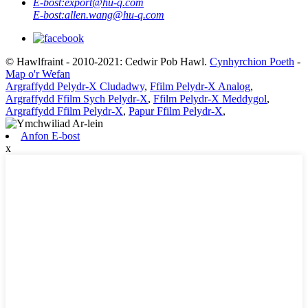
E-bost:
export@hu-q.com
E-bost:
allen.wang@hu-q.com
© Hawlfraint - 2010-2021: Cedwir Pob Hawl.
Cynhyrchion Poeth
-
Map o'r Wefan
Argraffydd Pelydr-X Cludadwy
,
Ffilm Pelydr-X Analog
,
Argraffydd Ffilm Sych Pelydr-X
,
Ffilm Pelydr-X Meddygol
,
Argraffydd Ffilm Pelydr-X
,
Papur Ffilm Pelydr-X
,
Anfon E-bost
x