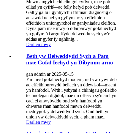
Mewn amgylchedd clinigol cyflym, mae pob
eiliad yn cyfrif—ac felly hefyd pob delwedd.
Gall y gallu i gynhyrchu ffilmiau diagnostig o
ansawdd uchel yn gyflym ac yn effeithlon
effeithio'n uniongyrchol ar ganlyniadau cleifion.
Dyna pam mae mwy o ddarparwyr gofal iechyd
yn gofyn: Ai argraffydd delweddu sych yw'r
addas ar gyfer fy nghlinig...
Darllen mwy
Beth yw Delweddydd Sych a Pam
mae Gofal Iechyd yn Dibynnu arno
gan admin ar 2025-05-15
Ym myd gofal iechyd modern, nid yw cywirdeb
ac effeithlonrwydd bellach yn ddewisol—maent
yn hanfodol. Wrth i ysbytai a chlinigau gofleidio
technolegau digidol, mae un offeryn sy'n aml yn
cael ei anwybyddu ond sy'n hanfodol yn
chwarae rhan hanfodol mewn delweddu
meddygol: y delweddydd sych. Ond beth yn
union yw delweddydd sych, a pham mae...
Darllen mwy