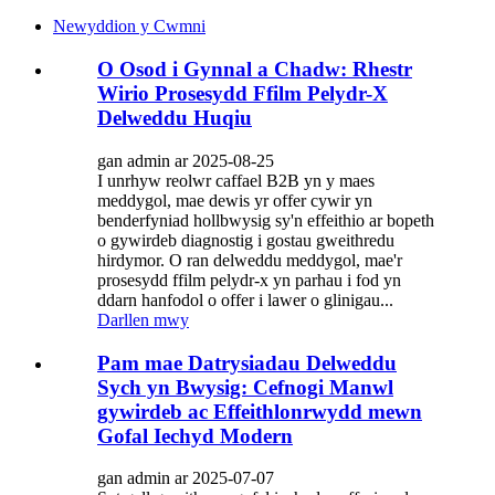
Newyddion y Cwmni
O Osod i Gynnal a Chadw: Rhestr
Wirio Prosesydd Ffilm Pelydr-X
Delweddu Huqiu
gan admin ar 2025-08-25
I unrhyw reolwr caffael B2B yn y maes
meddygol, mae dewis yr offer cywir yn
benderfyniad hollbwysig sy'n effeithio ar bopeth
o gywirdeb diagnostig i gostau gweithredu
hirdymor. O ran delweddu meddygol, mae'r
prosesydd ffilm pelydr-x yn parhau i fod yn
ddarn hanfodol o offer i lawer o glinigau...
Darllen mwy
Pam mae Datrysiadau Delweddu
Sych yn Bwysig: Cefnogi Manwl
gywirdeb ac Effeithlonrwydd mewn
Gofal Iechyd Modern
gan admin ar 2025-07-07