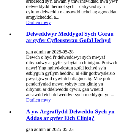
arloesedd sy'n arwain y trawsnewidiad hwn yw'r
delweddydd thermol sych—datrysiad sy'n
cyfuno delweddu o ansawdd uchel ag agweddau
amgylcheddol a...
Darllen mwy
Delweddwyr Meddygol Sych Gorau
ar gyfer Cyfleusterau Gofal Iechyd
gan admin ar 2025-05-28
Dewch o hyd i'r delweddwyr sych mwyaf
dibynadwy ar gyfer ysbytai a chlinigau. Poriwch
nawr! Yng nghyd-destun gofal iechyd sy'n
esblygu'n gyflym heddiw, ni ellir gorbwysleisio
pwysigrwydd cywirdeb diagnostig. Mae pob
penderfyniad mewn ysbyty neu glinig yn
dibynnu ar ddelweddu cywir, gan wneud
ansawdd eich delweddwr sych meddygol yn ...
Darllen mwy
A yw Argraffydd Delweddu Sych yn
Addas ar gyfer Eich Clinig?
gan admin ar 2025-05-23