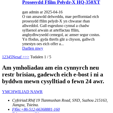
Prosesydd Ffilm Pelydr-X HQ-350XT
gan admin ar 2025-04-16
O ran ansawdd delweddu, mae perfformiad eich
prosesydd ffilm pelydr-X yn chwarae rhan
allweddol. Gall esgeuluso cynnal a chadw
sylfaenol arwain at arteffactau ffilm,
anghydbwysedd cemegol, ac amser segur costus.
Yn ffodus, gyda threfn glir a chyson, gallwch
ymestyn oes eich offer a...
Darllen mwy
1
2
3
4
5
Nesaf >
>>
Tudalen 1 / 5
Am ymholiadau am ein cynnyrch neu
restr brisiau, gadewch eich e-bost i ni a
byddwn mewn cysylltiad o fewn 24 awr.
YMCHWILIAD NAWR
Cyfeiriad:
Rhif 19 Tianmushan Road, SND, Suzhou 215163,
Jiangsu, Tsieina.
Ffôn:
+86-512-66368881-160