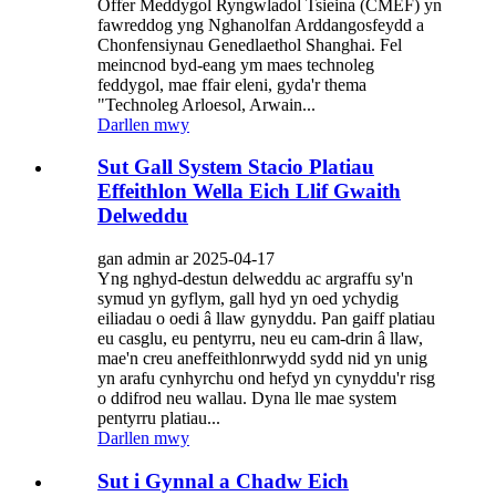
Offer Meddygol Ryngwladol Tsieina (CMEF) yn
fawreddog yng Nghanolfan Arddangosfeydd a
Chonfensiynau Genedlaethol Shanghai. Fel
meincnod byd-eang ym maes technoleg
feddygol, mae ffair eleni, gyda'r thema
"Technoleg Arloesol, Arwain...
Darllen mwy
Sut Gall System Stacio Platiau
Effeithlon Wella Eich Llif Gwaith
Delweddu
gan admin ar 2025-04-17
Yng nghyd-destun delweddu ac argraffu sy'n
symud yn gyflym, gall hyd yn oed ychydig
eiliadau o oedi â llaw gynyddu. Pan gaiff platiau
eu casglu, eu pentyrru, neu eu cam-drin â llaw,
mae'n creu aneffeithlonrwydd sydd nid yn unig
yn arafu cynhyrchu ond hefyd yn cynyddu'r risg
o ddifrod neu wallau. Dyna lle mae system
pentyrru platiau...
Darllen mwy
Sut i Gynnal a Chadw Eich