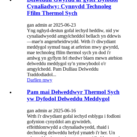
Cynaliadwy: Cynnydd Technoleg
Ffilm Thermol Sych
gan admin ar 2025-06-23
Yng nghyd-destun gofal iechyd heddiw, nid yw
cynaliadwyedd amgylcheddol bellach yn ddewis
—mae'n angenrheidrwydd. Wrth i'r diwydiant
meddygol symud tuag at arferion mwy gwyrdd,
mae technoleg ffilm thermol sych yn dod i'r
amlwg yn gyflym fel rhedwr blaen mewn atebion
delweddu meddygol sy'n ymwybodol o'r
amgylchedd. Pam Dulliau Delweddu
Traddodiadol...
Darllen mwy
Pam mai Delweddwyr Thermol Sych
yw Dyfodol Delweddu Meddygol
gan admin ar 2025-06-16
Wrth i'r diwydiant gofal iechyd esblygu i fodloni
gofynion cynyddol am gywirdeb,
effeithlonrwydd a chynaliadwyedd, rhaid i
dechnoleg delweddu hefyd ymateb i'r her. Un