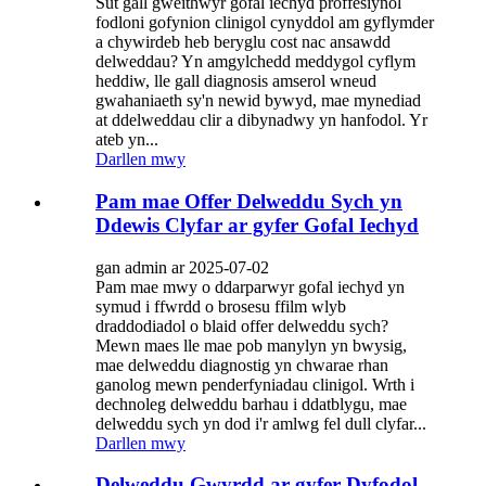
Sut gall gweithwyr gofal iechyd proffesiynol
fodloni gofynion clinigol cynyddol am gyflymder
a chywirdeb heb beryglu cost nac ansawdd
delweddau? Yn amgylchedd meddygol cyflym
heddiw, lle gall diagnosis amserol wneud
gwahaniaeth sy'n newid bywyd, mae mynediad
at ddelweddau clir a dibynadwy yn hanfodol. Yr
ateb yn...
Darllen mwy
Pam mae Offer Delweddu Sych yn
Ddewis Clyfar ar gyfer Gofal Iechyd
gan admin ar 2025-07-02
Pam mae mwy o ddarparwyr gofal iechyd yn
symud i ffwrdd o brosesu ffilm wlyb
draddodiadol o blaid offer delweddu sych?
Mewn maes lle mae pob manylyn yn bwysig,
mae delweddu diagnostig yn chwarae rhan
ganolog mewn penderfyniadau clinigol. Wrth i
dechnoleg delweddu barhau i ddatblygu, mae
delweddu sych yn dod i'r amlwg fel dull clyfar...
Darllen mwy
Delweddu Gwyrdd ar gyfer Dyfodol