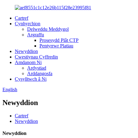
Cartref
Cynhyrchion
Delweddu Meddygol
Argraffu
Prosesydd Plât CTP
Pentyrrwr Platiau
Newyddion
Cwestiynau Cyffredin
Amdanom Ni
Ardystiad
Arddangosfa
Cysylltwch â Ni
English
Newyddion
Cartref
Newyddion
Newyddion