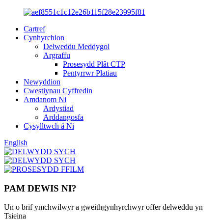
Cartref
Cynhyrchion
Delweddu Meddygol
Argraffu
Prosesydd Plât CTP
Pentyrrwr Platiau
Newyddion
Cwestiynau Cyffredin
Amdanom Ni
Ardystiad
Arddangosfa
Cysylltwch â Ni
English
PAM DEWIS NI?
Un o brif ymchwilwyr a gweithgynhyrchwyr offer delweddu yn
Tsieina