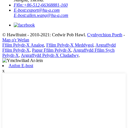
Ffôn:
+86-512-66368881-160
E-bost:
export@hu-q.com
E-bost:
allen.wang@hu-q.com
© Hawlfraint - 2010-2021: Cedwir Pob Hawl.
Cynhyrchion Poeth
-
Map o'r Wefan
Ffilm Pelydr-X Analog
,
Ffilm Pelydr-X Meddygol
,
Argraffydd
Ffilm Pelydr-X
,
Papur Ffilm Pelydr-X
,
Argraffydd Ffilm Sych
Pelydr-X
,
Argraffydd Pelydr-X Cludadwy
,
Anfon E-bost
x