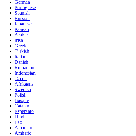
German
Portuguese
Spanish
Russian
Japanese
Korean
Arabic
Irish
Greek
Turkish
Italian
Danish
Romanian
Indonesian
Czech
Afrikaans
Swedish
Polish
Basque
Catalan
Esperanto
Hindi
Lao
Albanian
Amharic