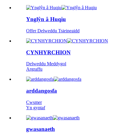
Ynglŷn â Huqiu
Offer Delweddu Tsieineaidd
CYNHYRCHION
Delweddu Meddygol
Argraffu
arddangosfa
Cwsmer
Yn gyntaf
gwasanaeth