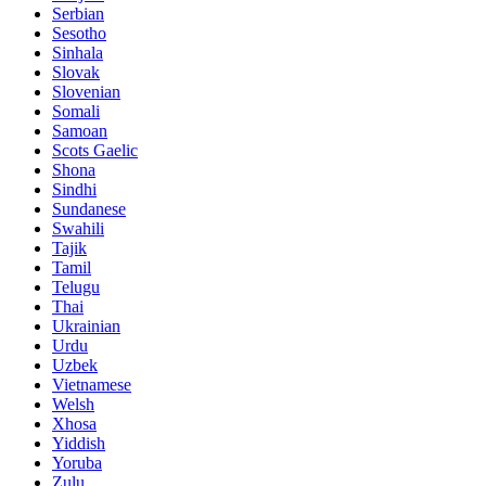
Serbian
Sesotho
Sinhala
Slovak
Slovenian
Somali
Samoan
Scots Gaelic
Shona
Sindhi
Sundanese
Swahili
Tajik
Tamil
Telugu
Thai
Ukrainian
Urdu
Uzbek
Vietnamese
Welsh
Xhosa
Yiddish
Yoruba
Zulu