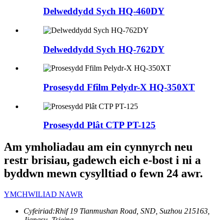
Delweddydd Sych HQ-460DY
Delweddydd Sych HQ-762DY
Prosesydd Ffilm Pelydr-X HQ-350XT
Prosesydd Plât CTP PT-125
Am ymholiadau am ein cynnyrch neu
restr brisiau, gadewch eich e-bost i ni a
byddwn mewn cysylltiad o fewn 24 awr.
YMCHWILIAD NAWR
Cyfeiriad:
Rhif 19 Tianmushan Road, SND, Suzhou 215163,
Jiangsu, Tsieina.