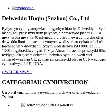
Delweddu Huqiu (Suzhou) Co., Ltd
Rydym yn cynnig amrywiaeth o gynhyrchion fel Delweddydd Sych
meddygol, prosesydd ffilm pelydr-x, a phrosesydd platiau CTP a
mwy. Gyda mwy na 40 mlynedd o brofiad mewn cynhyrchu offer
delweddu lluniau, mae ein cynnyrch wedi sicrhau cyfran uchel o'r
farchnad yn y diwydiant. Rydym wedi derbyn ISO 9001 ac ISO
13485 a gyhoeddwyd gan TüV yr Almaen, mae ein prosesydd ffilm
feddygol a'n system delweddu pelydr-x symudol wedi cael
cymeradwyaethau CE, ac mae ein prosesydd platiau CTP wedi cael
cymeradwyaeth UL UDA.
GWELER MWY
+
CATEGORIAU CYNHYRCHION
Un o brif ymchwilwyr a gweithgynhyrchwyr offer delweddu yn
Tsieina