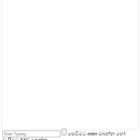
සෙවීමට enter ඔබන්න හෝ
වැසීමට ESC ඔබන්න.