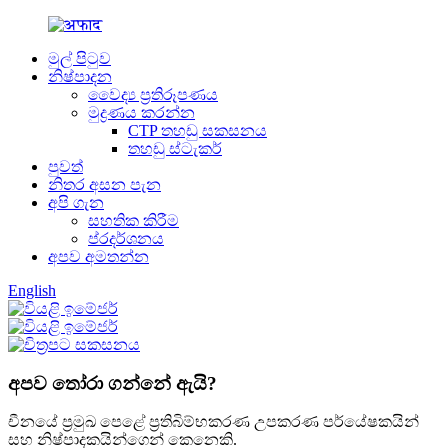
මුල් පිටුව
නිෂ්පාදන
වෛද්‍ය ප්‍රතිරූපණය
මුද්‍රණය කරන්න
CTP තහඩු සකසනය
තහඩු ස්ටැකර්
පුවත්
නිතර අසන පැන
අපි ගැන
සහතික කිරීම
ප්රදර්ශනය
අපව අමතන්න
English
අපව තෝරා ගන්නේ ඇයි?
චීනයේ ප්‍රමුඛ පෙළේ ප්‍රතිබිම්භකරණ උපකරණ පර්යේෂකයින්
සහ නිෂ්පාදකයින්ගෙන් කෙනෙකි.