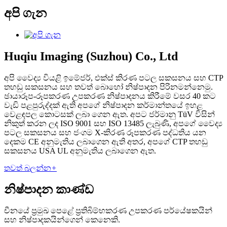
අපි ගැන
Huqiu Imaging (Suzhou) Co., Ltd
අපි වෛද්‍ය වියළි ඉමේජර්, එක්ස් කිරණ පටල සකසනය සහ CTP
තහඩු සකසනය සහ තවත් බොහෝ නිෂ්පාදන පිරිනමන්නෙමු.
ඡායාරූප-රූපකරණ උපකරණ නිෂ්පාදනය කිරීමේ වසර 40 කට
වැඩි පළපුරුද්දක් ඇති අපගේ නිෂ්පාදන කර්මාන්තයේ ඉහළ
වෙළඳපල කොටසක් ලබා ගෙන ඇත. අපට ජර්මානු TüV විසින්
නිකුත් කරන ලද ISO 9001 සහ ISO 13485 ලැබුණි, අපගේ වෛද්‍ය
පටල සකසනය සහ ජංගම X-කිරණ රූපකරණ පද්ධතිය යන
දෙකම CE අනුමැතිය ලබාගෙන ඇති අතර, අපගේ CTP තහඩු
සකසනය USA UL අනුමැතිය ලබාගෙන ඇත.
තවත් බලන්න
+
නිෂ්පාදන කාණ්ඩ
චීනයේ ප්‍රමුඛ පෙළේ ප්‍රතිබිම්භකරණ උපකරණ පර්යේෂකයින්
සහ නිෂ්පාදකයින්ගෙන් කෙනෙකි.