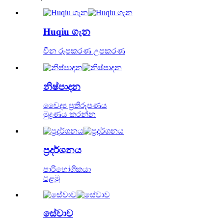
Huqiu ගැන
චීන රූපකරණ උපකරණ
නිෂ්පාදන
වෛද්‍ය ප්‍රතිරූපණය
මුද්‍රණය කරන්න
ප්‍රදර්ශනය
පාරිභෝගිකයා
පළමු
සේවාව