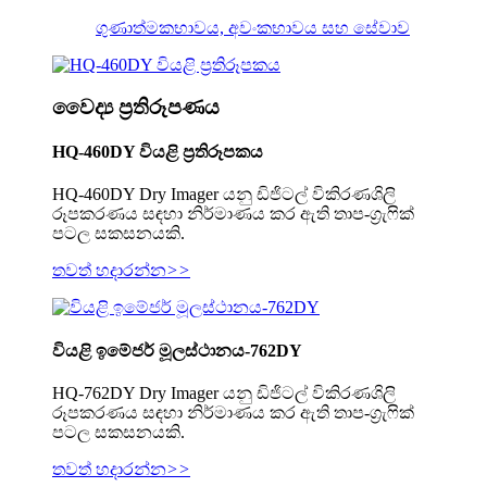
ගුණාත්මකභාවය, අවංකභාවය සහ සේවාව
වෛද්‍ය ප්‍රතිරූපණය
HQ-460DY වියළි ප්‍රතිරූපකය
HQ-460DY Dry ​​Imager යනු ඩිජිටල් විකිරණශිලි
රූපකරණය සඳහා නිර්මාණය කර ඇති තාප-ග්‍රැෆික්
පටල සකසනයකි.
තවත් හදාරන්න
>>
වියළි ඉමේජර් මූලස්ථානය-762DY
HQ-762DY Dry ​​Imager යනු ඩිජිටල් විකිරණශිලි
රූපකරණය සඳහා නිර්මාණය කර ඇති තාප-ග්‍රැෆික්
පටල සකසනයකි.
තවත් හදාරන්න
>>