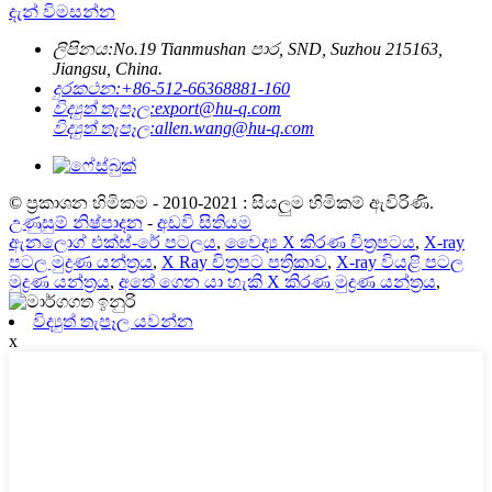
දැන් විමසන්න
ලිපිනය:
No.19 Tianmushan පාර, SND, Suzhou 215163,
Jiangsu, China.
දුරකථන:
+86-512-66368881-160
විද්‍යුත් තැපෑල:
export@hu-q.com
විද්‍යුත් තැපෑල:
allen.wang@hu-q.com
© ප්‍රකාශන හිමිකම - 2010-2021 : සියලුම හිමිකම් ඇවිරිණි.
උණුසුම් නිෂ්පාදන
-
අඩවි සිතියම
ඇනලොග් එක්ස්-රේ පටලය
,
වෛද්‍ය X කිරණ චිත්‍රපටය
,
X-ray
පටල මුද්‍රණ යන්ත්‍රය
,
X Ray චිත්‍රපට පත්‍රිකාව
,
X-ray වියළි පටල
මුද්‍රණ යන්ත්‍රය
,
අතේ ගෙන යා හැකි X කිරණ මුද්‍රණ යන්ත්‍රය
,
විද්‍යුත් තැපෑල යවන්න
x