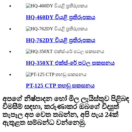
HQ-460DY වියළි ප්‍රතිරූපකය
HQ-762DY වියළි ප්‍රතිරූපකය
HQ-350XT එක්ස්-රේ පටල සකසනය
PT-125 CTP තහඩු සකසනය
අපගේ නිෂ්පාදන හෝ මිල ලැයිස්තුව පිළිබඳ
විමසීම් සඳහා, කරුණාකර ඔබගේ විද්‍යුත්
තැපෑල අප වෙත තබන්න, අපි පැය 24ක්
ඇතුළත සම්බන්ධ වන්නෙමු.