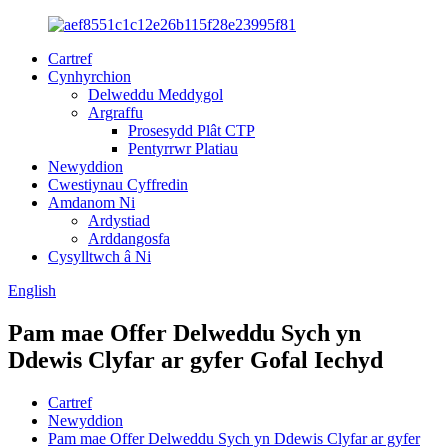
Cartref
Cynhyrchion
Delweddu Meddygol
Argraffu
Prosesydd Plât CTP
Pentyrrwr Platiau
Newyddion
Cwestiynau Cyffredin
Amdanom Ni
Ardystiad
Arddangosfa
Cysylltwch â Ni
English
Pam mae Offer Delweddu Sych yn
Ddewis Clyfar ar gyfer Gofal Iechyd
Cartref
Newyddion
Pam mae Offer Delweddu Sych yn Ddewis Clyfar ar gyfer