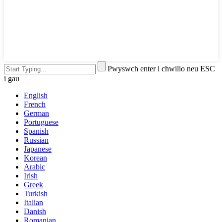
Pwyswch enter i chwilio neu ESC
i gau
English
French
German
Portuguese
Spanish
Russian
Japanese
Korean
Arabic
Irish
Greek
Turkish
Italian
Danish
Romanian