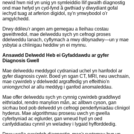
newid hwn nid yn unig yn symleiddio llif gwaith diagnostig
ond mae hefyd yn cyd-fynd â gwthiad y diwydiant gofal
iechyd tuag at arferion digidol, sy'n ymwybodol o'r
amgylchedd.
Drwy ddileu'r angen am gemegau a lleihau costau
gweithredol, mae delweddu sych yn cefnogi proses
ddelweddu lanach, cyflymach a mwy dibynadwy—un y mae
ysbytai a chlinigau heddiw yn ei mynnu.
Ansawdd Delwedd Heb ei Gyfaddawdu ar gyfer
Diagnosis Gwell
Mae delweddu meddygol cydraniad uchel yn hanfodol ar
gyfer diagnosis cywir. Boed yn sgan CT, MRI, neu uwchsain,
mae cywirdeb y ddelwedd argraffedig yn effeithio'n
uniongyrchol ar allu meddyg i ganfod anomaleddau.
Mae offer delweddu sych yn cynnig cywirdeb graddlwyd
eithriadol, rendro manylion mân, ac allbwn cyson, gan
sicrhau bod pob delwedd yn cefnogi penderfyniadau clinigol
hyderus. Mae algorithmau prosesu uwch yn gwella
cyferbyniad ac eglurder, gan wneud hyd yn oed
canfyddiadau cynnil yn weladwy i lygaid hyfforddedig.