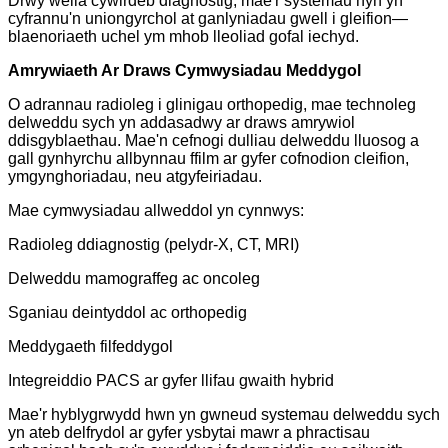
Drwy wella cywirdeb diagnostig, mae'r systemau hyn yn
cyfrannu'n uniongyrchol at ganlyniadau gwell i gleifion—
blaenoriaeth uchel ym mhob lleoliad gofal iechyd.
Amrywiaeth Ar Draws Cymwysiadau Meddygol
O adrannau radioleg i glinigau orthopedig, mae technoleg
delweddu sych yn addasadwy ar draws amrywiol
ddisgyblaethau. Mae'n cefnogi dulliau delweddu lluosog a
gall gynhyrchu allbynnau ffilm ar gyfer cofnodion cleifion,
ymgynghoriadau, neu atgyfeiriadau.
Mae cymwysiadau allweddol yn cynnwys:
Radioleg ddiagnostig (pelydr-X, CT, MRI)
Delweddu mamograffeg ac oncoleg
Sganiau deintyddol ac orthopedig
Meddygaeth filfeddygol
Integreiddio PACS ar gyfer llifau gwaith hybrid
Mae'r hyblygrwydd hwn yn gwneud systemau delweddu sych
yn ateb delfrydol ar gyfer ysbytai mawr a phractisau