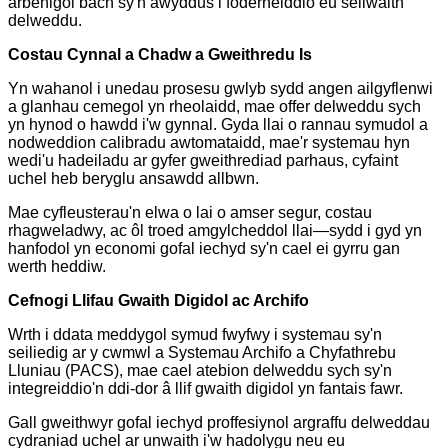
arbenigol bach sy'n awyddus i foderneiddio eu seilwaith
delweddu.
Costau Cynnal a Chadw a Gweithredu Is
Yn wahanol i unedau prosesu gwlyb sydd angen ailgyflenwi
a glanhau cemegol yn rheolaidd, mae offer delweddu sych
yn hynod o hawdd i'w gynnal. Gyda llai o rannau symudol a
nodweddion calibradu awtomataidd, mae'r systemau hyn
wedi'u hadeiladu ar gyfer gweithrediad parhaus, cyfaint
uchel heb beryglu ansawdd allbwn.
Mae cyfleusterau'n elwa o lai o amser segur, costau
rhagweladwy, ac ôl troed amgylcheddol llai—sydd i gyd yn
hanfodol yn economi gofal iechyd sy'n cael ei gyrru gan
werth heddiw.
Cefnogi Llifau Gwaith Digidol ac Archifo
Wrth i ddata meddygol symud fwyfwy i systemau sy'n
seiliedig ar y cwmwl a Systemau Archifo a Chyfathrebu
Lluniau (PACS), mae cael atebion delweddu sych sy'n
integreiddio'n ddi-dor â llif gwaith digidol yn fantais fawr.
Gall gweithwyr gofal iechyd proffesiynol argraffu delweddau
cydraniad uchel ar unwaith i'w hadolygu neu eu