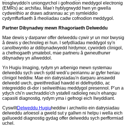
trosglwyddo'n uniongyrchol i gofnodion meddygol electronig
(EMRs) ac archifau. Mae'r hyblygrwydd hwn yn gwella
cydweithio ar draws adrannau ac yn symleiddio
cydymffurfiaeth â rheoliadau cadw cofnodion meddygol.
Partner Dibynadwy mewn Rhagoriaeth Delweddu
Mae dewis y darparwr offer delweddu cywir yr un mor bwysig
â dewis y dechnoleg ei hun. I sefydliadau meddygol sy'n
canolbwyntio ar ddibynadwyedd hirdymor, cywirdeb clinigol,
a chefnogaeth ymatebol, mae partneru â gwneuthurwr
dibynadwy yn allweddol.
Yn Hugiu Imaging, rydym yn arbenigo mewn systemau
delweddu sych uwch sydd wedi'u peiriannu ar gyfer heriau
clinigol heddiw. Mae ein datrysiadau'n darparu ansawdd
delwedd uwch, gweithrediad hawdd ei ddefnyddio, ac
integreiddio di-dor i seilweithiau meddygol presennol. P'un a
ydych chi'n uwchraddio'ch ystafell radioleg neu'n ehangu
capasiti diagnostig, rydym yma i gefnogi eich llwyddiant.
Cyswllt
Delweddu Hugiu
heddiw i archwilio ein datrysiadau
delweddu arloesol a gweld sut y gallwn ni helpu i wella eich
galluoedd diagnostig gydag offer delweddu sych perfformiad
uchel.