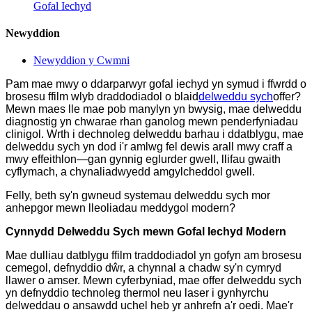
Gofal Iechyd
Newyddion
Newyddion y Cwmni
Pam mae mwy o ddarparwyr gofal iechyd yn symud i ffwrdd o
brosesu ffilm wlyb draddodiadol o blaid
delweddu sych
offer?
Mewn maes lle mae pob manylyn yn bwysig, mae delweddu
diagnostig yn chwarae rhan ganolog mewn penderfyniadau
clinigol. Wrth i dechnoleg delweddu barhau i ddatblygu, mae
delweddu sych yn dod i'r amlwg fel dewis arall mwy craff a
mwy effeithlon—gan gynnig eglurder gwell, llifau gwaith
cyflymach, a chynaliadwyedd amgylcheddol gwell.
Felly, beth sy'n gwneud systemau delweddu sych mor
anhepgor mewn lleoliadau meddygol modern?
Cynnydd Delweddu Sych mewn Gofal Iechyd Modern
Mae dulliau datblygu ffilm traddodiadol yn gofyn am brosesu
cemegol, defnyddio dŵr, a chynnal a chadw sy'n cymryd
llawer o amser. Mewn cyferbyniad, mae offer delweddu sych
yn defnyddio technoleg thermol neu laser i gynhyrchu
delweddau o ansawdd uchel heb yr anhrefn a'r oedi. Mae'r