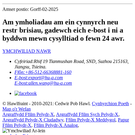
Amser postio: Gorff-02-2025
Am ymholiadau am ein cynnyrch neu
restr brisiau, gadewch eich e-bost i ni a
byddwn mewn cysylltiad o fewn 24 awr.
YMCHWILIAD NAWR
Cyfeiriad:
Rhif 19 Tianmushan Road, SND, Suzhou 215163,
Jiangsu, Tsieina.
Ffôn:
+86-512-66368881-160
E-bost:
export@hu-q.com
E-bost:
allen.wang@hu-q.com
© Hawlfraint - 2010-2021: Cedwir Pob Hawl.
Cynhyrchion Poeth
-
Map o'r Wefan
Argraffydd Ffilm Pelydr-X
,
Argraffydd Ffilm Sych Pelydr-X
,
Argraffydd Pelydr-X Cludadwy
,
Ffilm Pelydr-X Meddygol
,
Papur
Ffilm Pelydr-X
,
Ffilm Pelydr-X Analog
,