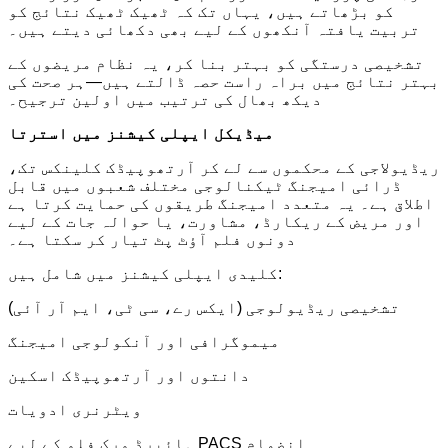
کو بڑھاتے ہیں، یہاں تک کہ ٹھیک ٹھیک نتائج کو
تربیت یافتہ آنکھوں کے لیے بھی دکھائی دیتے ہیں۔
تشخیصی درستگی کو بہتر بنا کر، یہ نظام مریضوں کے
بہتر نتائج میں براہ راست حصہ ڈالتے ہیں—ہر صحت کی
دیکھ بھال کی ترتیب میں اولین ترجیح۔
میڈیکل ایپلی کیشنز میں استرتا
ریڈیولاجی کے محکموں سے لے کر آرتھوپیڈک کلینکس تک،
ڈرائی امیجنگ ٹیکنالوجی مختلف شعبوں میں قابل
اطلاق ہے۔ یہ متعدد امیجنگ طریقوں کی حمایت کرتا ہے
اور مریض کے ریکارڈ، مشاورت، یا حوالہ جات کے لیے
دونوں فلم آؤٹ پٹ تیار کر سکتا ہے۔
کلیدی ایپلی کیشنز میں شامل ہیں:
تشخیصی ریڈیولوجی (ایکس رے، سی ٹی، ایم آر آئی)
میموگرافی اور آنکولوجی امیجنگ
دانتوں اور آرتھوپیڈک اسکین
ویٹرنری ادویات
ہائبرڈ ورک فلو کے لیے PACS انضمام