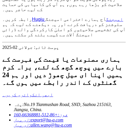
صلاحیت کو بڑھا رہے ہوں، ہم آپ کی کامیابی کی حمایت
کے لیے حاضر ہیں۔
Hugiu امیجنگ
آج ہمارے اختراعی امیجنگ
رابطہ کریں۔
سلوشنز کو دریافت کرنے اور یہ دیکھنے کے لیے کہ ہم
آپ کی تشخیصی صلاحیتوں کو اعلیٰ کارکردگی والے ڈرائی
امیجنگ آلات سے کیسے بلند کر سکتے ہیں۔
پوسٹ ٹائم: جولائی 02-2025
ہماری مصنوعات یا قیمت کی فہرست کے
بارے میں پوچھ گچھ کے لئے، براہ کرم
ہمیں اپنا ای میل چھوڑ دیں اور ہم 24
گھنٹوں کے اندر رابطے میں ہوں گے۔
ابھی انکوائری کریں۔
No.19 Tianmushan Road, SND, Suzhou 215163,
پتہ:
Jiangsu, China.
فون:
+86-512-66368881-160
export@hu-q.com
ای میل:
allen.wang@hu-q.com
ای میل: