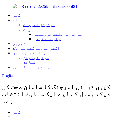
گھر
مصنوعات
میڈیکل امیجنگ
پرنٹ
سی ٹی پی پلیٹ پروسیسر
پلیٹ اسٹیکر
خبریں
اکثر پوچھے گئے سوالات
ہمارے بارے میں
سرٹیفیکیشن
نمائش
ہم سے رابطہ کریں۔
English
کیوں ڈرائی امیجنگ کا سامان صحت کی
دیکھ بھال کے لیے ایک سمارٹ انتخاب
ہے۔
گھر
خبریں