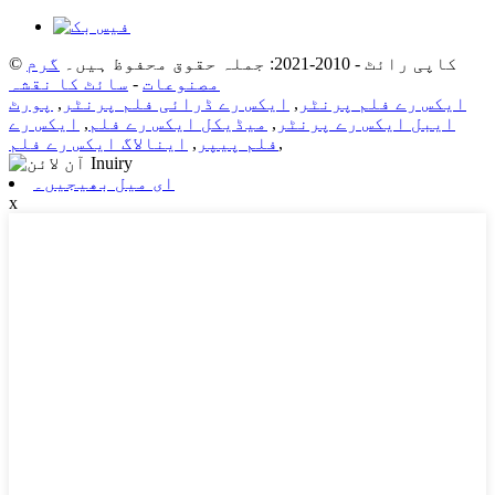
© کاپی رائٹ - 2010-2021: جملہ حقوق محفوظ ہیں۔
گرم
مصنوعات
-
سائٹ کا نقشہ
ایکس رے فلم پرنٹر
,
ایکس رے ڈرائی فلم پرنٹر
,
پورٹ
ایبل ایکس رے پرنٹر
,
میڈیکل ایکس رے فلم
,
ایکس رے
,
فلم پیپر
,
اینالاگ ایکس رے فلم
ای میل بھیجیں۔
x