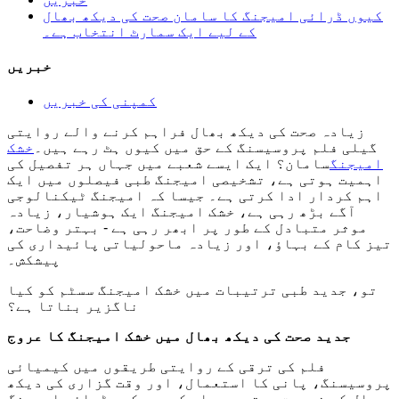
کیوں ڈرائی امیجنگ کا سامان صحت کی دیکھ بھال
کے لیے ایک سمارٹ انتخاب ہے۔
خبریں
کمپنی کی خبریں
زیادہ صحت کی دیکھ بھال فراہم کرنے والے روایتی
گیلی فلم پروسیسنگ کے حق میں کیوں ہٹ رہے ہیں۔
خشک
امیجنگ
سامان؟ ایک ایسے شعبے میں جہاں ہر تفصیل کی
اہمیت ہوتی ہے، تشخیصی امیجنگ طبی فیصلوں میں ایک
اہم کردار ادا کرتی ہے۔ جیسا کہ امیجنگ ٹیکنالوجی
آگے بڑھ رہی ہے، خشک امیجنگ ایک ہوشیار، زیادہ
موثر متبادل کے طور پر ابھر رہی ہے - بہتر وضاحت،
تیز کام کے بہاؤ، اور زیادہ ماحولیاتی پائیداری کی
پیشکش۔
تو، جدید طبی ترتیبات میں خشک امیجنگ سسٹم کو کیا
ناگزیر بناتا ہے؟
جدید صحت کی دیکھ بھال میں خشک امیجنگ کا عروج
فلم کی ترقی کے روایتی طریقوں میں کیمیائی
پروسیسنگ، پانی کا استعمال، اور وقت گزاری کی دیکھ
بھال کی ضرورت ہوتی ہے۔ اس کے برعکس، ڈرائی امیجنگ