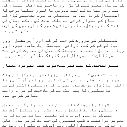
کا سامان بغیر کسی گڑبڑ اور تاخیر کے اعلیٰ معیار کی
تصاویر بنانے کے لیے تھرمل یا لیزر ٹیکنالوجی کا
استعمال کرتا ہے۔ یہ منتقلی نہ صرف تشخیصی کام کے
بہاؤ کو ہموار کرتی ہے بلکہ صحت کی دیکھ بھال کی
صنعت کے ڈیجیٹل، ماحولیاتی شعور کے طریقوں کی طرف
دھکیلتی ہے۔
کیمیکلز کی ضرورت کو ختم کر کے اور آپریشنل اوور
ہیڈ کو کم کر کے، ڈرائی امیجنگ ایک صاف، تیز، اور
زیادہ قابل اعتماد امیجنگ کے عمل کی حمایت کرتی ہے-
جس کا آج کے ہسپتال اور کلینک مطالبہ کرتے ہیں۔
بہتر تشخیص کے لیے غیر سمجھوتہ شدہ تصویری معیار
درست تشخیص کے لیے ہائی ریزولوشن میڈیکل امیجنگ
ضروری ہے۔ چاہے یہ سی ٹی اسکین ہو، ایم آر آئی، یا
الٹراساؤنڈ، پرنٹ شدہ تصویر کی درستگی ڈاکٹر کی بے
ضابطگیوں کا پتہ لگانے کی صلاحیت کو براہ راست
متاثر کرتی ہے۔
ڈرائی امیجنگ کا سامان غیر معمولی گرے اسکیل
درستگی، باریک ڈیٹیل رینڈرنگ، اور مسلسل آؤٹ پٹ
پیش کرتا ہے، اس بات کو یقینی بناتے ہوئے کہ ہر
تصویر پراعتماد طبی فیصلوں کی حمایت کرتی ہے۔ اعلی
درجے کی پروسیسنگ الگورتھم اس کے برعکس اور وضاحت