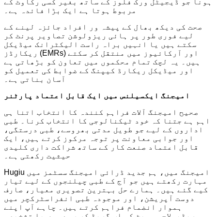
ہونا جو ڈیجیٹل ورک فلوز کے ساتھ بغیر کسی رکاوٹ کے
مربوط ہوتا ہے ایک بڑا فائدہ ہے۔
صحت کی دیکھ بھال کے پیشہ ور افراد جائزہ لینے کے
لیے فوری طور پر ہائی ریزولوشن تصاویر پرنٹ کر
سکتے ہیں یا انہیں براہ راست الیکٹرانک میڈیکل
ریکارڈز (EMRs) اور آرکائیوز میں منتقل کر سکتے
ہیں۔ یہ لچک تمام محکموں میں تعاون کو بڑھاتی ہے
اور میڈیکل ریکارڈ کیپنگ کے ضوابط کی تعمیل کو
آسان بناتی ہے۔
امیجنگ ایکسیلنس میں ایک قابل اعتماد پارٹنر
صحیح امیجنگ آلات فراہم کنندہ کا انتخاب اتنا ہی
اہم ہے جتنا کہ خود ٹیکنالوجی کا انتخاب کرنا۔ طبی
اداروں کے لیے جو طویل مدتی بھروسے، طبی درستگی،
اور جوابی معاونت پر توجہ مرکوز کرتے ہیں، ایک
قابل اعتماد صنعت کار کے ساتھ شراکت داری کلیدی
حیثیت رکھتی ہے۔
Hugiu امیجنگ میں، ہم جدید ڈرائی امیجنگ سسٹمز میں
مہارت رکھتے ہیں جو آج کے طبی چیلنجوں کے لیے تیار
کیے گئے ہیں۔ ہمارے حل بہترین تصویری معیار، صارف
دوست آپریشن، اور موجودہ طبی انفراسٹرکچر میں
ہموار انضمام فراہم کرتے ہیں۔ چاہے آپ اپنے
ریڈیولاجی سویٹ کو اپ گریڈ کر رہے ہوں یا تشخیصی