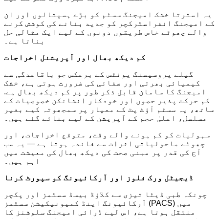
یہ استرتا خشک امیجنگ سسٹم کو بڑے ہسپتالوں اور ان
کے امیجنگ انفراسٹرکچر کو جدید بنانے کی کوشش کرنے
والے چھوٹے خاص طریقوں دونوں کے لیے ایک مثالی حل
بناتا ہے۔
کم دیکھ بھال اور آپریشنل اخراجات
گیلے پروسیسنگ یونٹس کے برعکس جو باقاعدگی سے
کیمیائی بھرتی اور صفائی کی ضرورت ہوتی ہے، خشک
امیجنگ کا سامان قابل ذکر طور پر کم دیکھ بھال ہے.
کم حرکت پذیر حصوں اور خودکار انشانکن خصوصیات کے
ساتھ، یہ سسٹم آؤٹ پٹ کے معیار پر سمجھوتہ کیے بغیر
مسلسل، اعلیٰ حجم کے آپریشن کے لیے بنائے گئے ہیں۔
سہولیات کو کم ہونے والے وقت، متوقع اخراجات، اور
چھوٹے ماحولیاتی اثرات سے فائدہ ہوتا ہے — یہ سب
آج کی قدر پر مبنی صحت کی دیکھ بھال کی معیشت میں
اہم ہیں۔
ڈیجیٹل ورک فلوز اور آرکائیونگ کو سپورٹ کرنا
چونکہ طبی ڈیٹا تیزی سے کلاؤڈ بیسڈ سسٹمز اور پکچر
آرکائیونگ اینڈ کمیونیکیشن سسٹمز (PACS) میں
منتقل ہوتا ہے، اس لیے ڈرائی امیجنگ سلوشنز کا