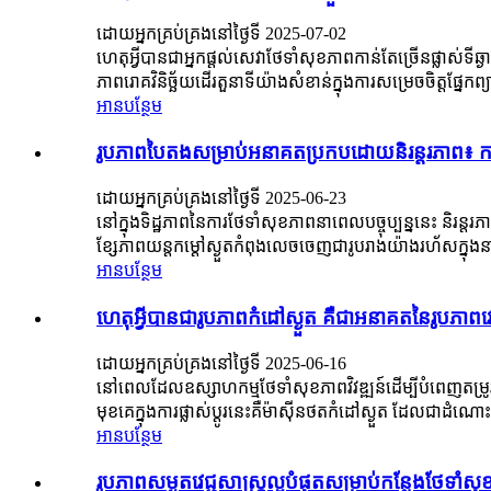
ដោយអ្នកគ្រប់គ្រងនៅថ្ងៃទី 2025-07-02
ហេតុអ្វីបានជាអ្នកផ្តល់សេវាថែទាំសុខភាពកាន់តែច្រើនផ្លាស់ទ
ភាពរោគវិនិច្ឆ័យដើរតួនាទីយ៉ាងសំខាន់ក្នុងការសម្រេចចិត្តផ្
អានបន្ថែម
រូបភាពបៃតងសម្រាប់អនាគតប្រកបដោយនិរន្តរភាព៖ ការក
ដោយអ្នកគ្រប់គ្រងនៅថ្ងៃទី 2025-06-23
នៅក្នុងទិដ្ឋភាពនៃការថែទាំសុខភាពនាពេលបច្ចុប្បន្ននេះ និរន្
ខ្សែភាពយន្តកម្ដៅស្ងួតកំពុងលេចចេញជារូបរាងយ៉ាងរហ័សក្នុងនាមជា
អានបន្ថែម
ហេតុអ្វីបានជារូបភាពកំដៅស្ងួត គឺជាអនាគតនៃរូបភាពវេជ
ដោយអ្នកគ្រប់គ្រងនៅថ្ងៃទី 2025-06-16
នៅពេលដែលឧស្សាហកម្មថែទាំសុខភាពវិវឌ្ឍន៍ដើម្បីបំពេញតម្រូវក
មុខគេក្នុងការផ្លាស់ប្តូរនេះគឺម៉ាស៊ីនថតកំដៅស្ងួត ដែលជាដំ
អានបន្ថែម
រូបភាពសម្ងួតវេជ្ជសាស្រ្តល្អបំផុតសម្រាប់កន្លែងថែទាំស