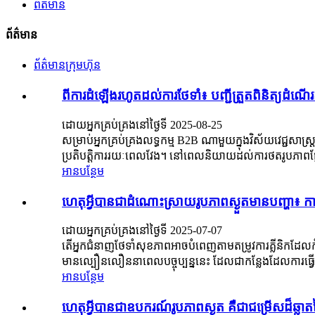
ព័ត៌មាន
ព័ត៌មាន
ព័ត៌មានក្រុមហ៊ុន
ពីការដំឡើងរហូតដល់ការថែទាំ៖ បញ្ជីត្រួតពិនិត្យដំណើរ
ដោយអ្នកគ្រប់គ្រងនៅថ្ងៃទី 2025-08-25
សម្រាប់អ្នកគ្រប់គ្រងលទ្ធកម្ម B2B ណាមួយក្នុងវិស័យវេជ្ជសាស្
ប្រតិបត្តិការរយៈពេលវែង។ នៅពេលនិយាយដល់ការថតរូបភាពផ្នែកវេ
អានបន្ថែម
ហេតុអ្វីបានជាដំណោះស្រាយរូបភាពស្ងួតមានបញ្ហា៖ ការ
ដោយអ្នកគ្រប់គ្រងនៅថ្ងៃទី 2025-07-07
តើអ្នកជំនាញថែទាំសុខភាពអាចបំពេញតាមតម្រូវការគ្លីនិកដ
មានល្បឿនលឿននាពេលបច្ចុប្បន្ននេះ ដែលជាកន្លែងដែលការធ្វើរោគ
អានបន្ថែម
ហេតុអ្វីបានជាឧបករណ៍រូបភាពស្ងួត គឺជាជម្រើសដ៏ឆ្លា