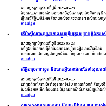
ដោយអ្នកគ្រប់គ្រងនៅថ្ងៃទី 2025-05-28
ស្វែងរករូបភាពស្ងួតដែលអាចទុកចិត្តបំផុតសម្រាប់មន្ទីរពេទ្យ 
ធ្វើរោគវិនិច្ឆ័យមិនអាចនិយាយលើសនេះបានទេ។ រាល់ការសម្រេចចិត្តន
អានបន្ថែម
តើម៉ាស៊ីនបោះពុម្ពរូបភាពស្ងួតត្រឹមត្រូវសម្រាប់គ្លីនិករប
ដោយអ្នកគ្រប់គ្រងនៅថ្ងៃទី 2025-05-23
នៅក្នុងបរិយាកាសគ្លីនិកដែលមានល្បឿនលឿន រាល់វិនាទីរាប់—
អាចប៉ះពាល់ដល់លទ្ធផលអ្នកជំងឺដោយផ្ទាល់។ នោះហើយជាមូលហេតុដ
អានបន្ថែម
តើអ្វីជារូបភាពស្ងួត និងហេតុអ្វីបានជាការថែទាំសុខភា
ដោយអ្នកគ្រប់គ្រងនៅថ្ងៃទី 2025-05-15
នៅក្នុងពិភពនៃការថែទាំសុខភាពទំនើប ភាពជាក់លាក់ និងប្
ដែលមិនអាចមើលរំលងបាន ប៉ុន្តែឧបករណ៍សំខាន់ដើរតួយ៉ាងសំខាន់ក្នុងរូ
អានបន្ថែម
ការរុករកតម្រូវការសកល៖ ឱកាស និងបញ្ហាប្រឈមក្នុងកា