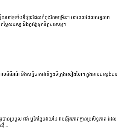
ិនិច្ឆ័យនៅទូទាំងទីផ្សារដែលកំពុងរីកចម្រើន។ នៅពេលដែលលទ្ធភាព
្លៃសមរម្យ និងគួរឱ្យទុកចិត្តបានបន្ត។
ិព័រណ៍ និងសន្និបាតជាតិក្នុងទីក្រុងសៀងហៃ។ ក្នុង​នាម​ជា​ស្តង់ដារ​
ានប្រមូល ជង់ ឬកែច្នៃដោយដៃ វាបង្កើតភាពគ្មានប្រសិទ្ធភាព ដែល
៊ី...