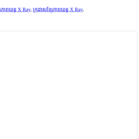
្សែភាពយន្ត X Ray
,
ក្រដាសខ្សែភាពយន្ត X Ray
,