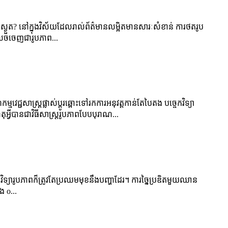
ពស្ងួត? នៅក្នុងវិស័យដែលរាល់ព័ត៌មានលម្អិតមានសារៈសំខាន់ ការថតរូប
នលេចចេញជារូបភាព...
ជសាស្រ្តផ្លាស់ប្តូរឆ្ពោះទៅរកការអនុវត្តកាន់តែបៃតង បច្ចេកវិទ្យា
​បាន​ជា​វិធីសាស្ត្រ​រូបភាព​បែប​បុរាណ...
ិទ្យារូបភាពក៏ត្រូវតែប្រឈមមុខនឹងបញ្ហាដែរ។ ការច្នៃប្រឌិតមួយឈាន
ង o...