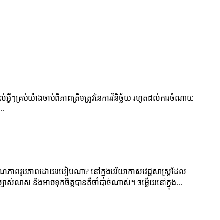
់អ្វីៗគ្រប់យ៉ាងចាប់ពីភាពត្រឹមត្រូវនៃការវិនិច្ឆ័យ រហូតដល់ការចំណាយ
..
ឬគុណភាពរូបភាពដោយរបៀបណា? នៅក្នុងបរិយាកាសវេជ្ជសាស្រ្តដែល
្បាស់លាស់ និងអាចទុកចិត្តបានគឺចាំបាច់ណាស់។ ចម្លើយនៅក្នុង...