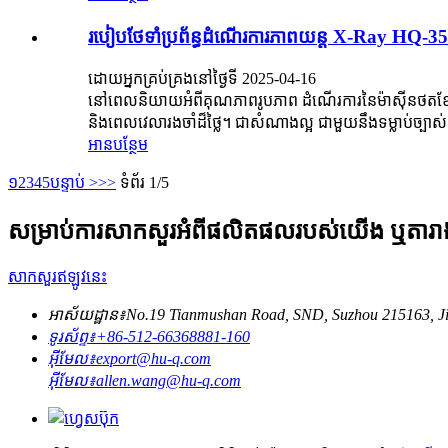
របៀបថែទាំប្រព័ន្ធដំណើរការភាពយន្ត X-Ray HQ-3
ដោយអ្នកគ្រប់គ្រងនៅថ្ងៃទី 2025-04-16
នៅពេលនិយាយអំពីគុណភាពរូបភាព ដំណើរការនៃម៉ាស៊ីនថតខ្សែភា
និងពេលវេលារងចាំដ៏ថ្លៃ។ ជាសំណាងល្អ ជាមួយនឹងទម្លាប់ច្បាស់
អានបន្ថែម
១
2
3
4
5
បន្ទាប់ >
>>
ទំព័រ 1/5
សម្រាប់ការសាកសួរអំពីផលិតផលរបស់យើង ឬតារាងត
សាកសួរឥឡូវនេះ
អាស័យដ្ឋាន៖
No.19 Tianmushan Road, SND, Suzhou 215163, Ji
ទូរស័ព្ទ៖
+86-512-66368881-160
អ៊ីមែល៖
export@hu-q.com
អ៊ីមែល៖
allen.wang@hu-q.com