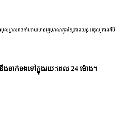
ដ្ឋានអាចនាំអោយមានវត្ថុបុរាណក្នុងខ្សែភាពយន្ត អតុល្យភាពគីមី
នឹងទាក់ទងទៅក្នុងរយៈពេល 24 ម៉ោង។