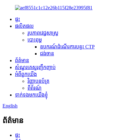
ផ្ទះ
ផលិតផល
រូបភាពវេជ្ជសាស្ត្រ
បោះពុម្ព
ឧបករណ៍ដំណើរការបន្ទះ CTP
ជង់ចាន
ព័ត៌មាន
សំណួរគេសួរញឹកញាប់
អំពីពួកយើង
វិញ្ញាបនប័ត្រ
ពិព័រណ៍
ទាក់ទងមកយើងខ្ញុំ
English
ព័ត៌មាន
ផ្ទះ