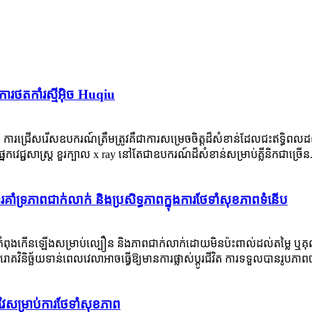
ការថតកាំរស្មីអ៊ិច Huqiu
ត្រ ការជ្រើសរើសឧបករណ៍ត្រឹមត្រូវគឺជាការសម្រេចចិត្តដ៏សំខាន់ដែលជះឥទ្ធិពលដល
ជ្ជសាស្រ្ត ខួរក្បាល x ray នៅតែជាឧបករណ៍ដ៏សំខាន់សម្រាប់គ្លីនិកជាច្រើន.
គាំទ្រភាពជាក់លាក់ និងប្រសិទ្ធភាពក្នុងការថែទាំសុខភាពទំនើប
ែលកំពុងកើនឡើងសម្រាប់ល្បឿន និងភាពជាក់លាក់ដោយមិនប៉ះពាល់ដល់តម្លៃ 
វិនិច្ឆ័យទាន់ពេលវេលាអាចធ្វើឱ្យមានការផ្លាស់ប្តូរជីវិត ការទទួលបានរូបភាពច
តវៃសម្រាប់ការថែទាំសុខភាព