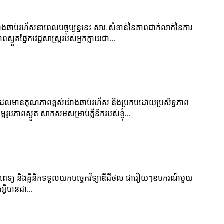
ឍយ៉ាងឆាប់រហ័សនាពេលបច្ចុប្បន្ននេះ សារៈសំខាន់នៃភាពជាក់លាក់នៃការ
្ងួតផ្នែកវេជ្ជសាស្រ្តរបស់អ្នកក្លាយជា...
្ឆ័យដែលមានគុណភាពខ្ពស់យ៉ាងឆាប់រហ័ស និងប្រកបដោយប្រសិទ្ធភាព
ភាពស្ងួត សាកសមសម្រាប់គ្លីនិករបស់ខ្ញុំ...
េទ្យ និងគ្លីនិកទទួលយកបច្ចេកវិទ្យាឌីជីថល ជារឿយៗឧបករណ៍មួយ
វី​បាន​ជា...