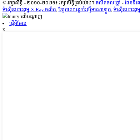
© រក្សាសិទ្ធិ - ២០១០-២០២១៖ រក្សាសិទ្ធិគ្រប់យ៉ាង។
ផលិតផលក្តៅ
-
ផែនទីគេ
ម៉ាស៊ីនបោះពុម្ព X Ray ចល័ត
,
ខ្សែភាពយន្តកាំរស្មីអាណាឡូក
,
ម៉ាស៊ីនបោះពុម
ផ្ញើអ៊ីមែល
x