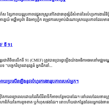
រហ័ស ខ្សែភាពយន្តរូបភាពវេជ្ជសាស្ត្រនៅតែជាធាតុផ្សំដ៏សំខាន់នៃលំហូរការងារវ
នេយ៍ មជ្ឈិមបូព៌ា និងអាហ្រ្វិក តម្រូវការសម្រាប់ដំណោះស្រាយរូបភាពដែលមានតម
 ទី 91
រអន្តរជាតិចិនលើកទី 91 (CMEF) ត្រូវបានប្រារព្ធឡើងយ៉ាងអធិកអធមនៅមជ្ឈមណ្ឌលព
បទ "បច្ចេកវិទ្យា​នវានុវត្តន៍ អ្នកដឹកនាំ...
អោយប្រសើរឡើងនូវលំហូរការងាររូបភាពរបស់អ្នក។
ីតែការពន្យាពេលដោយដៃពីរបីវិនាទីក៏អាចបន្ថែមបានដែរ។ នៅពេលដែលចានត្រូវប
្កើនហានិភ័យនៃការខូចខាត ឬកំហុសផងដែរ។ នោះ​ហើយ​ជា​កន្លែង​ដែល​អ្នក​ជង់​ចាន​ស