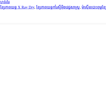
ហទំព័រ
្ពខ្សែភាពយន្ត X Ray Dry
,
ខ្សែភាពយន្តកាំរស្មីអ៊ិចវេជ្ជសាស្ត្រ
,
ម៉ាស៊ីនបោះពុម្ពខ