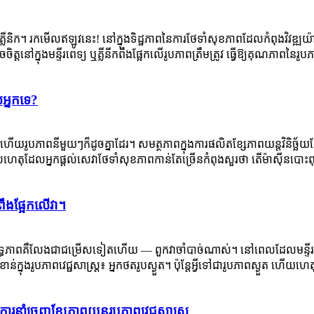
និងគ្លីនិក។ រកមើលឥឡូវនេះ! នៅក្នុងទិដ្ឋភាពនៃការថែទាំសុខភាពដែលកំពុងវិវឌ្
ៅក្នុងមន្ទីរពេទ្យ ឬគ្លីនីកពឹងផ្អែកលើរូបភាពត្រឹមត្រូវ ធ្វើឱ្យគុណភាពនៃរូបភាពស
ស់អ្នកទេ?
ហើយរូបភាពនីមួយៗក៏ដូចគ្នាដែរ។ សមត្ថភាពក្នុងការផលិតខ្សែភាពយន្តវិនិច
ែលអ្នកផ្តល់សេវាថែទាំសុខភាពកាន់តែច្រើនកំពុងសួរថា តើម៉ាស៊ីនបោះពុម្ពរូប
ពពឹងផ្អែកលើវា។
រសិទ្ធភាពគឺលែងជាជម្រើសទៀតហើយ — ពួកវាចាំបាច់ណាស់។ នៅពេលដែលមន្ទីរព
បភាពវេជ្ជសាស្ត្រ៖ អ្នកថតរូបស្ងួត។ ប៉ុន្តែ​អ្វី​ទៅ​ជា​រូបភាព​ស្ងួត ហើយ​ហេតុ​អ្
រនាំចេញខ្សែភាពយន្តរូបភាពវេជ្ជសាស្ត្រ