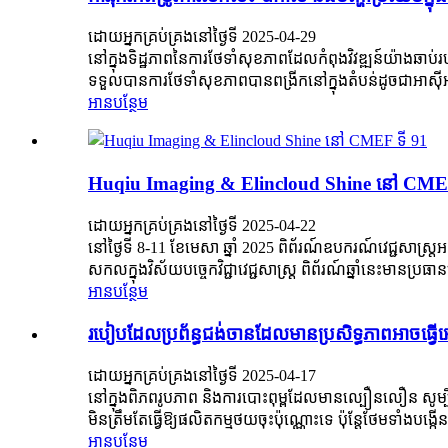
ដោយអ្នកគ្រប់គ្រងនៅថ្ងៃទី 2025-04-29
នៅក្នុងទិដ្ឋភាពនៃការថែទាំសុខភាពដែលកំពុងវិវឌ្ឍន៍យ៉ាងឆាប់
ទទួលបានការថែទាំសុខភាពបានពង្រីកនៅក្នុងតំបន់ដូចជាអាស៊ីអាគ្
អានបន្ថែម
Huqiu Imaging & Elincloud Shine នៅ CMEF
ដោយអ្នកគ្រប់គ្រងនៅថ្ងៃទី 2025-04-22
នៅថ្ងៃទី 8-11 ខែមេសា ឆ្នាំ 2025 ពិព័រណ៍ឧបករណ៍វេជ្ជសាស្ត្
សកល​ក្នុង​វិស័យ​បច្ចេកវិជ្ជា​វេជ្ជសាស្រ្ដ ពិព័រណ៍​ឆ្នាំ​នេះ​មាន​ប្រធាន
អានបន្ថែម
របៀបដែលប្រព័ន្ធជង់ចានដែលមានប្រសិទ្ធភាពអាចធ្វើ
ដោយអ្នកគ្រប់គ្រងនៅថ្ងៃទី 2025-04-17
នៅក្នុងពិភពរូបភាព និងការបោះពុម្ពដែលមានល្បឿនលឿន សូម្ប
មិនត្រឹមតែធ្វើឱ្យផលិតកម្មថយចុះប៉ុណ្ណោះទេ ប៉ុន្តែថែមទាំងបង
អានបន្ថែម