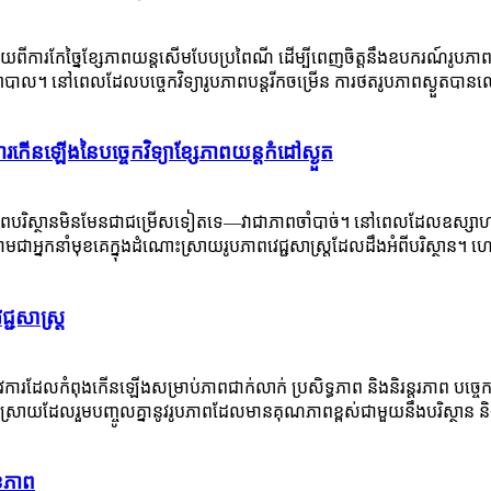
ីឆ្ងាយពីការកែច្នៃខ្សែភាពយន្តសើមបែបប្រពៃណី ដើម្បីពេញចិត្តនឹងឧបករណ៍រូបភា
នែកព្យាបាល។ នៅពេលដែលបច្ចេកវិទ្យារូបភាពបន្តរីកចម្រើន ការថតរូបភាពស្ងួតបា
ើនឡើងនៃបច្ចេកវិទ្យាខ្សែភាពយន្តកំដៅស្ងួត
តរភាពបរិស្ថានមិនមែនជាជម្រើសទៀតទេ—វាជាភាពចាំបាច់។ នៅពេលដែលឧស្សាហកម្មវេជ្
អ្នកនាំមុខគេក្នុងដំណោះស្រាយរូបភាពវេជ្ជសាស្ត្រដែលដឹងអំពីបរិស្ថាន។ ហេតុអ្វី
្ជសាស្ត្រ
ារដែលកំពុងកើនឡើងសម្រាប់ភាពជាក់លាក់ ប្រសិទ្ធភាព និងនិរន្តរភាព បច្ចេកវ
ណោះស្រាយដែលរួមបញ្ចូលគ្នានូវរូបភាពដែលមានគុណភាពខ្ពស់ជាមួយនឹងបរិស្ថាន និ
ុខភាព