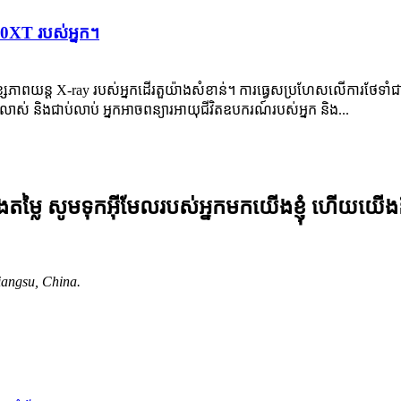
50XT របស់អ្នក។
ពយន្ត X-ray របស់អ្នកដើរតួយ៉ាងសំខាន់។ ការធ្វេសប្រហែសលើការថែទាំជាមូល
លាស់ និងជាប់លាប់ អ្នកអាចពន្យារអាយុជីវិតឧបករណ៍របស់អ្នក និង...
ម្លៃ សូមទុកអ៊ីមែលរបស់អ្នកមកយើងខ្ញុំ ហើយយើង
angsu, China.