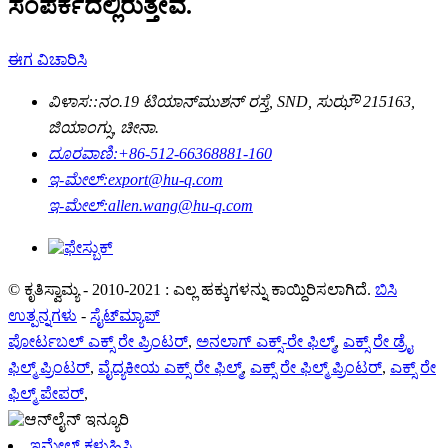
ಸಂಪರ್ಕದಲ್ಲಿರುತ್ತೇವೆ.
ಈಗ ವಿಚಾರಿಸಿ
ವಿಳಾಸ::
ನಂ.19 ಟಿಯಾನ್‌ಮುಶನ್ ರಸ್ತೆ, SND, ಸುಝೌ 215163,
ಜಿಯಾಂಗ್ಸು, ಚೀನಾ.
ದೂರವಾಣಿ:
+86-512-66368881-160
ಇ-ಮೇಲ್:
export@hu-q.com
ಇ-ಮೇಲ್:
allen.wang@hu-q.com
© ಕೃತಿಸ್ವಾಮ್ಯ - 2010-2021 : ಎಲ್ಲ ಹಕ್ಕುಗಳನ್ನು ಕಾಯ್ದಿರಿಸಲಾಗಿದೆ.
ಬಿಸಿ
ಉತ್ಪನ್ನಗಳು
-
ಸೈಟ್‌ಮ್ಯಾಪ್
ಪೋರ್ಟಬಲ್ ಎಕ್ಸ್ ರೇ ಪ್ರಿಂಟರ್
,
ಅನಲಾಗ್ ಎಕ್ಸ್-ರೇ ಫಿಲ್ಮ್
,
ಎಕ್ಸ್ ರೇ ಡ್ರೈ
ಫಿಲ್ಮ್ ಪ್ರಿಂಟರ್
,
ವೈದ್ಯಕೀಯ ಎಕ್ಸ್ ರೇ ಫಿಲ್ಮ್
,
ಎಕ್ಸ್ ರೇ ಫಿಲ್ಮ್ ಪ್ರಿಂಟರ್
,
ಎಕ್ಸ್ ರೇ
ಫಿಲ್ಮ್ ಪೇಪರ್
,
ಇಮೇಲ್ ಕಳುಹಿಸಿ