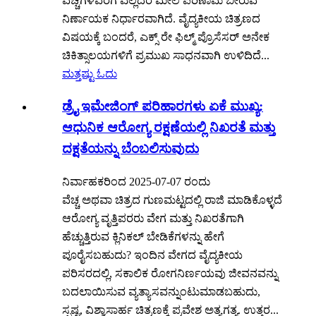
ವೆಚ್ಚಗಳವರೆಗೆ ಎಲ್ಲದರ ಮೇಲೆ ಪರಿಣಾಮ ಬೀರುವ
ನಿರ್ಣಾಯಕ ನಿರ್ಧಾರವಾಗಿದೆ. ವೈದ್ಯಕೀಯ ಚಿತ್ರಣದ
ವಿಷಯಕ್ಕೆ ಬಂದರೆ, ಎಕ್ಸ್ ರೇ ಫಿಲ್ಮ್ ಪ್ರೊಸೆಸರ್ ಅನೇಕ
ಚಿಕಿತ್ಸಾಲಯಗಳಿಗೆ ಪ್ರಮುಖ ಸಾಧನವಾಗಿ ಉಳಿದಿದೆ...
ಮತ್ತಷ್ಟು ಓದು
ಡ್ರೈ ಇಮೇಜಿಂಗ್ ಪರಿಹಾರಗಳು ಏಕೆ ಮುಖ್ಯ:
ಆಧುನಿಕ ಆರೋಗ್ಯ ರಕ್ಷಣೆಯಲ್ಲಿ ನಿಖರತೆ ಮತ್ತು
ದಕ್ಷತೆಯನ್ನು ಬೆಂಬಲಿಸುವುದು
ನಿರ್ವಾಹಕರಿಂದ 2025-07-07 ರಂದು
ವೆಚ್ಚ ಅಥವಾ ಚಿತ್ರದ ಗುಣಮಟ್ಟದಲ್ಲಿ ರಾಜಿ ಮಾಡಿಕೊಳ್ಳದೆ
ಆರೋಗ್ಯ ವೃತ್ತಿಪರರು ವೇಗ ಮತ್ತು ನಿಖರತೆಗಾಗಿ
ಹೆಚ್ಚುತ್ತಿರುವ ಕ್ಲಿನಿಕಲ್ ಬೇಡಿಕೆಗಳನ್ನು ಹೇಗೆ
ಪೂರೈಸಬಹುದು? ಇಂದಿನ ವೇಗದ ವೈದ್ಯಕೀಯ
ಪರಿಸರದಲ್ಲಿ, ಸಕಾಲಿಕ ರೋಗನಿರ್ಣಯವು ಜೀವನವನ್ನು
ಬದಲಾಯಿಸುವ ವ್ಯತ್ಯಾಸವನ್ನುಂಟುಮಾಡಬಹುದು,
ಸ್ಪಷ್ಟ, ವಿಶ್ವಾಸಾರ್ಹ ಚಿತ್ರಣಕ್ಕೆ ಪ್ರವೇಶ ಅತ್ಯಗತ್ಯ. ಉತ್ತರ...