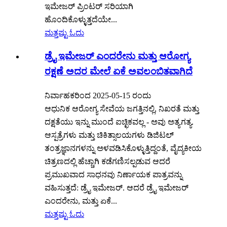
ಇಮೇಜರ್ ಪ್ರಿಂಟರ್ ಸರಿಯಾಗಿ
ಹೊಂದಿಕೊಳ್ಳುತ್ತದೆಯೇ...
ಮತ್ತಷ್ಟು ಓದು
ಡ್ರೈ ಇಮೇಜರ್ ಎಂದರೇನು ಮತ್ತು ಆರೋಗ್ಯ
ರಕ್ಷಣೆ ಅದರ ಮೇಲೆ ಏಕೆ ಅವಲಂಬಿತವಾಗಿದೆ
ನಿರ್ವಾಹಕರಿಂದ 2025-05-15 ರಂದು
ಆಧುನಿಕ ಆರೋಗ್ಯ ಸೇವೆಯ ಜಗತ್ತಿನಲ್ಲಿ, ನಿಖರತೆ ಮತ್ತು
ದಕ್ಷತೆಯು ಇನ್ನು ಮುಂದೆ ಐಚ್ಛಿಕವಲ್ಲ - ಅವು ಅತ್ಯಗತ್ಯ.
ಆಸ್ಪತ್ರೆಗಳು ಮತ್ತು ಚಿಕಿತ್ಸಾಲಯಗಳು ಡಿಜಿಟಲ್
ತಂತ್ರಜ್ಞಾನಗಳನ್ನು ಅಳವಡಿಸಿಕೊಳ್ಳುತ್ತಿದ್ದಂತೆ, ವೈದ್ಯಕೀಯ
ಚಿತ್ರಣದಲ್ಲಿ ಹೆಚ್ಚಾಗಿ ಕಡೆಗಣಿಸಲ್ಪಡುವ ಆದರೆ
ಪ್ರಮುಖವಾದ ಸಾಧನವು ನಿರ್ಣಾಯಕ ಪಾತ್ರವನ್ನು
ವಹಿಸುತ್ತದೆ: ಡ್ರೈ ಇಮೇಜರ್. ಆದರೆ ಡ್ರೈ ಇಮೇಜರ್
ಎಂದರೇನು, ಮತ್ತು ಏಕೆ...
ಮತ್ತಷ್ಟು ಓದು