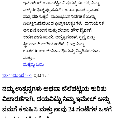
ಇಮೇಜಿಂಗ್ ಗುಣಮಟ್ಟದ ವಿಷಯಕ್ಕೆ ಬಂದರೆ, ನಿಮ್ಮ
ಎಕ್ಸ್-ರೇ ಫಿಲ್ಮ್ ಪ್ರೊಸೆಸರ್‌ನ ಕಾರ್ಯಕ್ಷಮತೆ ಪ್ರಮುಖ
ಪಾತ್ರ ವಹಿಸುತ್ತದೆ. ಮೂಲಭೂತ ನಿರ್ವಹಣೆಯನ್ನು
ನಿರ್ಲಕ್ಷಿಸುವುದರಿಂದ ಫಿಲ್ಮ್ ಕಲಾಕೃತಿಗಳು, ರಾಸಾಯನಿಕ
ಅಸಮತೋಲನ ಮತ್ತು ದುಬಾರಿ ಡೌನ್‌ಟೈಮ್‌ಗೆ
ಕಾರಣವಾಗಬಹುದು. ಅದೃಷ್ಟವಶಾತ್, ಸ್ಪಷ್ಟ ಮತ್ತು
ಸ್ಥಿರವಾದ ದಿನಚರಿಯೊಂದಿಗೆ, ನೀವು ನಿಮ್ಮ
ಉಪಕರಣಗಳ ಜೀವಿತಾವಧಿಯನ್ನು ವಿಸ್ತರಿಸಬಹುದು
ಮತ್ತು...
ಮತ್ತಷ್ಟು ಓದು
1
2
3
4
5
ಮುಂದೆ >
>>
ಪುಟ 1 / 5
ನಮ್ಮ ಉತ್ಪನ್ನಗಳು ಅಥವಾ ಬೆಲೆಪಟ್ಟಿಯ ಕುರಿತು
ವಿಚಾರಣೆಗಾಗಿ, ದಯವಿಟ್ಟು ನಿಮ್ಮ ಇಮೇಲ್ ಅನ್ನು
ನಮಗೆ ಕಳುಹಿಸಿ ಮತ್ತು ನಾವು 24 ಗಂಟೆಗಳ ಒಳಗೆ