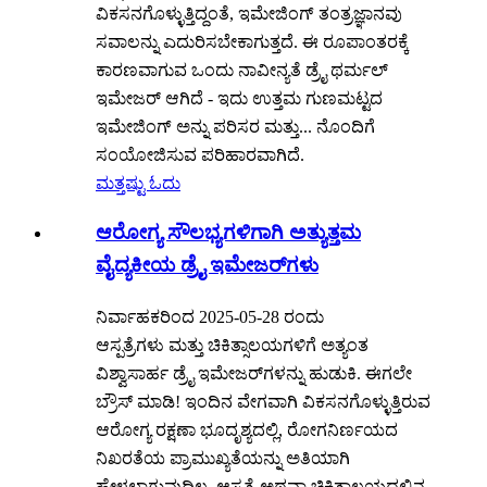
ವಿಕಸನಗೊಳ್ಳುತ್ತಿದ್ದಂತೆ, ಇಮೇಜಿಂಗ್ ತಂತ್ರಜ್ಞಾನವು
ಸವಾಲನ್ನು ಎದುರಿಸಬೇಕಾಗುತ್ತದೆ. ಈ ರೂಪಾಂತರಕ್ಕೆ
ಕಾರಣವಾಗುವ ಒಂದು ನಾವೀನ್ಯತೆ ಡ್ರೈ ಥರ್ಮಲ್
ಇಮೇಜರ್ ಆಗಿದೆ - ಇದು ಉತ್ತಮ ಗುಣಮಟ್ಟದ
ಇಮೇಜಿಂಗ್ ಅನ್ನು ಪರಿಸರ ಮತ್ತು... ನೊಂದಿಗೆ
ಸಂಯೋಜಿಸುವ ಪರಿಹಾರವಾಗಿದೆ.
ಮತ್ತಷ್ಟು ಓದು
ಆರೋಗ್ಯ ಸೌಲಭ್ಯಗಳಿಗಾಗಿ ಅತ್ಯುತ್ತಮ
ವೈದ್ಯಕೀಯ ಡ್ರೈ ಇಮೇಜರ್‌ಗಳು
ನಿರ್ವಾಹಕರಿಂದ 2025-05-28 ರಂದು
ಆಸ್ಪತ್ರೆಗಳು ಮತ್ತು ಚಿಕಿತ್ಸಾಲಯಗಳಿಗೆ ಅತ್ಯಂತ
ವಿಶ್ವಾಸಾರ್ಹ ಡ್ರೈ ಇಮೇಜರ್‌ಗಳನ್ನು ಹುಡುಕಿ. ಈಗಲೇ
ಬ್ರೌಸ್ ಮಾಡಿ! ಇಂದಿನ ವೇಗವಾಗಿ ವಿಕಸನಗೊಳ್ಳುತ್ತಿರುವ
ಆರೋಗ್ಯ ರಕ್ಷಣಾ ಭೂದೃಶ್ಯದಲ್ಲಿ, ರೋಗನಿರ್ಣಯದ
ನಿಖರತೆಯ ಪ್ರಾಮುಖ್ಯತೆಯನ್ನು ಅತಿಯಾಗಿ
ಹೇಳಲಾಗುವುದಿಲ್ಲ. ಆಸ್ಪತ್ರೆ ಅಥವಾ ಚಿಕಿತ್ಸಾಲಯದಲ್ಲಿನ