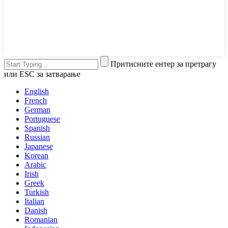
Притисните ентер за претрагу
или ESC за затварање
English
French
German
Portuguese
Spanish
Russian
Japanese
Korean
Arabic
Irish
Greek
Turkish
Italian
Danish
Romanian