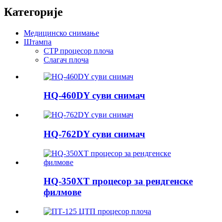
Категорије
Медицинско снимање
Штампа
CTP процесор плоча
Слагач плоча
HQ-460DY суви снимач
HQ-762DY суви снимач
HQ-350XT процесор за рендгенске
филмове