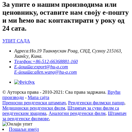
За упите о нашим производима или
ценовнику, оставите нам своју е-пошту
и ми ћемо вас контактирати у року од
24 сата.
УПИТ САДА
Адреса:
Но.19 Тианмусхан Роад, СНД, Сузхоу 215163,
Јиангсу, Кина.
Телефон:
+86-512-66368881-160
Е-пошта:
export@hu-q.com
Е-пошта:
allen.wang@hu-q.com
© Ауторска права - 2010-2021: Сва права задржана.
Врући
производи
-
Мапа сајта
Преносни рендгенски штампач
,
Рендгенски филмски папир
,
Медицински рендгенски филм
,
Штампач за суви филм са
рендгенским зрацима
,
Аналогни рендгенски филм
,
Штампач
за рендгенске филмове
,
Пошаљи имејл