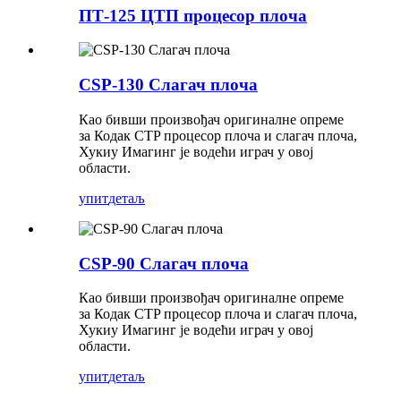
ПТ-125 ЦТП процесор плоча
CSP-130 Слагач плоча
Као бивши произвођач оригиналне опреме
за Кодак CTP процесор плоча и слагач плоча,
Хукиу Имагинг је водећи играч у овој
области.
упит
детаљ
CSP-90 Слагач плоча
Као бивши произвођач оригиналне опреме
за Кодак CTP процесор плоча и слагач плоча,
Хукиу Имагинг је водећи играч у овој
области.
упит
детаљ