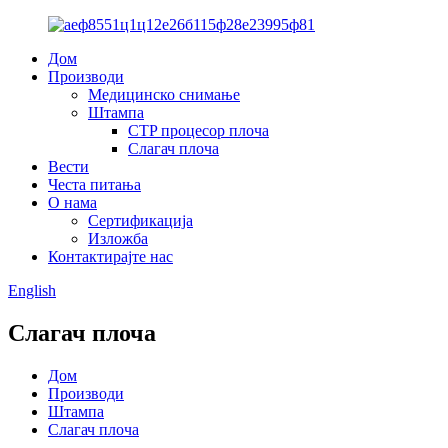
Дом
Производи
Медицинско снимање
Штампа
CTP процесор плоча
Слагач плоча
Вести
Честа питања
О нама
Сертификација
Изложба
Контактирајте нас
English
Слагач плоча
Дом
Производи
Штампа
Слагач плоча