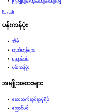
ကြှနျုပျတို့ကိုဆကျသှယျရနျ
English
ပန်းကန်ပုံး
အိမ်
ထုတ်ကုန်များ
ညောင်ပင်
ပန်းကန်ပုံး
အမျိုးအစားများ
ဆေးဘက်ဆိုင်ရာပုံရိပ်
ညောင်ပင်