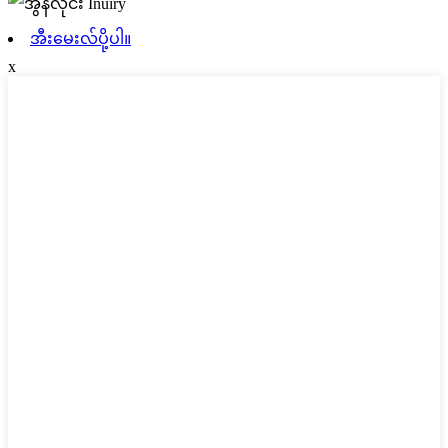
အီးမေးလ်ပို့ပါ။
x