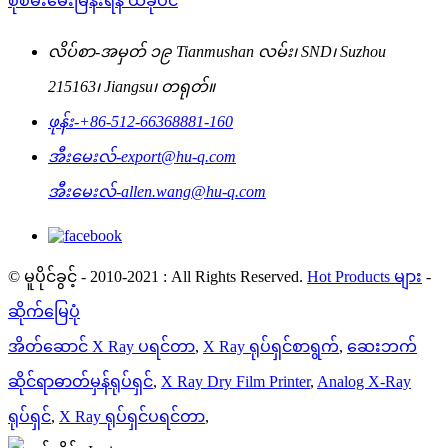
စုံစမ်းမေးမြန်းရန် ယခုပင်
လိပ်စာ-
အမှတ် ၁၉ Tianmushan လမ်း၊ SND၊ Suzhou
215163၊ Jiangsu၊ တရုတ်။
ဖုန်း-
+86-512-66368881-160
အီးမေးလ်-
export@hu-q.com
အီးမေးလ်-
allen.wang@hu-q.com
© မူပိုင်ခွင့် - 2010-2021 : All Rights Reserved.
Hot Products များ
-
ဆိုက်မြေပုံ
အိတ်ဆောင် X Ray ပရင်တာ
,
X Ray ရုပ်ရှင်စာရွက်
,
ဆေးဘက်
ဆိုင်ရာဓာတ်မှန်ရုပ်ရှင်
,
X Ray Dry Film Printer
,
Analog X-Ray
ရုပ်ရှင်
,
X Ray ရုပ်ရှင်ပရင်တာ
,