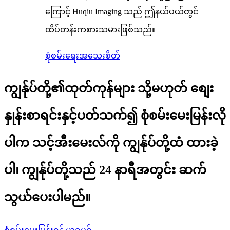
ကြောင့် Huqiu Imaging သည် ဤနယ်ပယ်တွင်
ထိပ်တန်းကစားသမားဖြစ်သည်။
စုံစမ်းရေး
အသေးစိတ်
ကျွန်ုပ်တို့၏ထုတ်ကုန်များ သို့မဟုတ် စျေး
နှုန်းစာရင်းနှင့်ပတ်သက်၍ စုံစမ်းမေးမြန်းလို
ပါက သင့်အီးမေးလ်ကို ကျွန်ုပ်တို့ထံ ထားခဲ့
ပါ၊ ကျွန်ုပ်တို့သည် 24 နာရီအတွင်း ဆက်
သွယ်ပေးပါမည်။