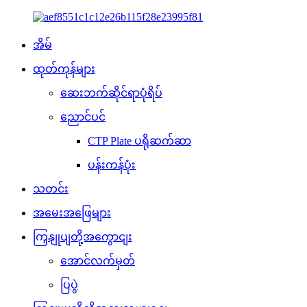
အိမ်
ထုတ်ကုန်များ
ဆေးဘက်ဆိုင်ရာပုံရိပ်
ညောင်ပင်
CTP Plate ပရိုဆက်ဆာ
ပန်းကန်ပုံး
သတင်း
အမေးအဖြေများ
ကြှနျုပျတို့အကွောငျး
အောင်လက်မှတ်
ပြပွဲ