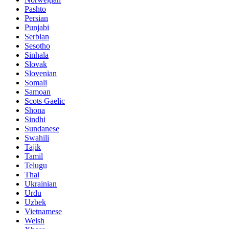
Pashto
Persian
Punjabi
Serbian
Sesotho
Sinhala
Slovak
Slovenian
Somali
Samoan
Scots Gaelic
Shona
Sindhi
Sundanese
Swahili
Tajik
Tamil
Telugu
Thai
Ukrainian
Urdu
Uzbek
Vietnamese
Welsh