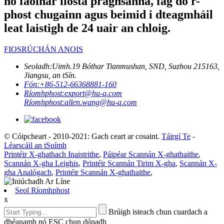
nó faoinár liosta praghsanna, fág do r-
phost chugainn agus beimid i dteagmháil
leat laistigh de 24 uair an chloig.
FIOSRÚCHÁN ANOIS
Seoladh:
Uimh.19 Bóthar Tianmushan, SND, Suzhou 215163,
Jiangsu, an tSín.
Fón:
+86-512-66368881-160
Ríomhphost:
export@hu-q.com
Ríomhphost:
allen.wang@hu-q.com
© Cóipcheart - 2010-2021: Gach ceart ar cosaint.
Táirgí Te
-
Léarscáil an tSuímh
Printéir X-ghathach Inaistrithe
,
Páipéar Scannán X-ghathaithe
,
Scannán X-gha Leighis
,
Printéir Scannán Tirim X-gha
,
Scannán X-
gha Analógach
,
Printéir Scannán X-ghathaithe
,
Seol Ríomhphost
x
Brúigh isteach chun cuardach a
dhéanamh nó ESC chun dúnadh