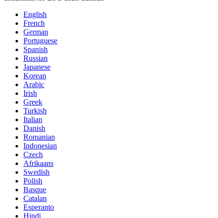
English
French
German
Portuguese
Spanish
Russian
Japanese
Korean
Arabic
Irish
Greek
Turkish
Italian
Danish
Romanian
Indonesian
Czech
Afrikaans
Swedish
Polish
Basque
Catalan
Esperanto
Hindi