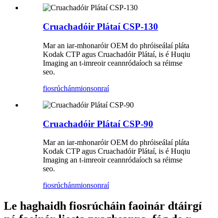
Cruachadóir Plátaí CSP-130
Mar an iar-mhonaróir OEM do phróiseálaí pláta
Kodak CTP agus Cruachadóir Plátaí, is é Huqiu
Imaging an t-imreoir ceannródaíoch sa réimse
seo.
fiosrúchán
mionsonraí
Cruachadóir Plátaí CSP-90
Mar an iar-mhonaróir OEM do phróiseálaí pláta
Kodak CTP agus Cruachadóir Plátaí, is é Huqiu
Imaging an t-imreoir ceannródaíoch sa réimse
seo.
fiosrúchán
mionsonraí
Le haghaidh fiosrúcháin faoinár dtáirgí