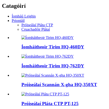
Catagóirí
Íomháú Leighis
Priontáil
Próiseálaí Pláta CTP
Cruachadóir Plátaí
Íomháitheoir Tirim HQ-460DY
Íomháitheoir Tirim HQ-762DY
Próiseálaí Scannán X-gha HQ-350XT
Próiseálaí Pláta CTP PT-125