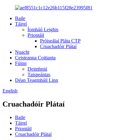
Baile
Táirgí
Íomháú Leighis
Priontáil
Próiseálaí Pláta CTP
Cruachadóir Plátaí
Nuacht
Ceisteanna Coitianta
Fúinn
Deimhniú
Taispeántas
Déan Teagmháil Linn
English
Cruachadóir Plátaí
Baile
Táirgí
Priontáil
Cruachadóir Plátaí