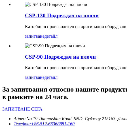
CSP-130 Подреждач на плочи
Като бивш производител на оригинално оборудване 
запитване
детайл
CSP-90 Подреждач на плочи
Като бивш производител на оригинално оборудване 
запитване
детайл
За запитвания относно нашите продукти 
в рамките на 24 часа.
ЗАПИТВАНЕ СЕГА
Адрес:
No.19 Tianmushan Road, SND, Суджоу 215163, Дзян
Телефон:
+86-512-66368881-160