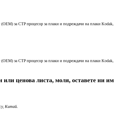
(OEM) за CTP процесор за плаки и подреждачи на плаки Kodak, H
(OEM) за CTP процесор за плаки и подреждачи на плаки Kodak, H
или ценова листа, моля, оставете ни име
су, Китай.