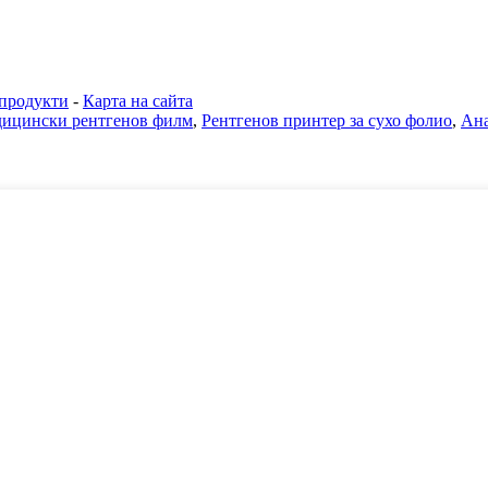
продукти
-
Карта на сайта
ицински рентгенов филм
,
Рентгенов принтер за сухо фолио
,
Ана