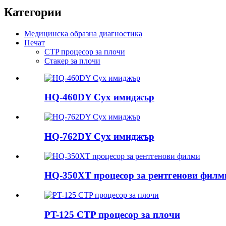
Категории
Медицинска образна диагностика
Печат
CTP процесор за плочи
Стакер за плочи
HQ-460DY Сух имиджър
HQ-762DY Сух имиджър
HQ-350XT процесор за рентгенови филм
PT-125 CTP процесор за плочи