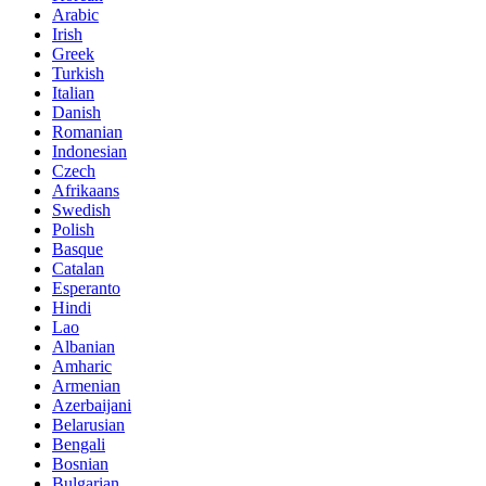
Arabic
Irish
Greek
Turkish
Italian
Danish
Romanian
Indonesian
Czech
Afrikaans
Swedish
Polish
Basque
Catalan
Esperanto
Hindi
Lao
Albanian
Amharic
Armenian
Azerbaijani
Belarusian
Bengali
Bosnian
Bulgarian