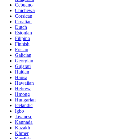
Cebuano
Chichewa
Corsican
Croatian
Dutch
Estonian
Filipino
Finnish
Frisian
Galician
Georgian
Gujarati
Haitian
Hausa
Hawaiian
Hebrew
Hmong
Hungarian
Icelandic
Igbo
Javanese
Kannada
Kazakh
Khmer
Kurdish