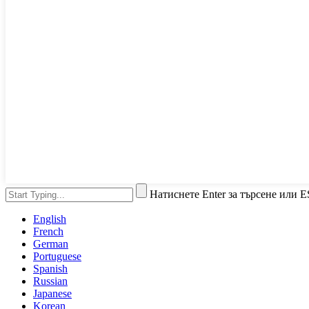
Натиснете Enter за търсене или E
English
French
German
Portuguese
Spanish
Russian
Japanese
Korean