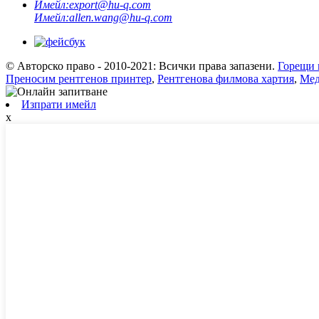
Имейл:
export@hu-q.com
Имейл:
allen.wang@hu-q.com
© Авторско право - 2010-2021: Всички права запазени.
Горещи 
Преносим рентгенов принтер
,
Рентгенова филмова хартия
,
Мед
Изпрати имейл
x