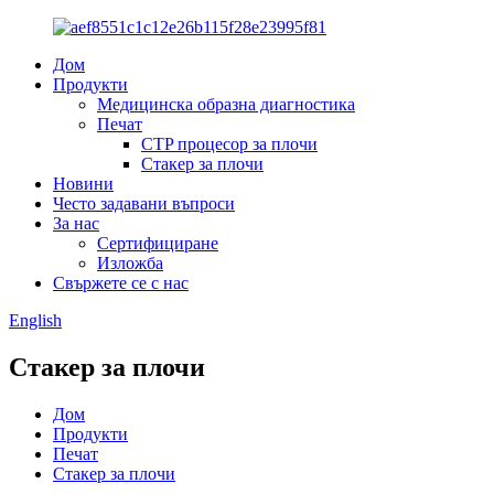
Дом
Продукти
Медицинска образна диагностика
Печат
CTP процесор за плочи
Стакер за плочи
Новини
Често задавани въпроси
За нас
Сертифициране
Изложба
Свържете се с нас
English
Стакер за плочи
Дом
Продукти
Печат
Стакер за плочи