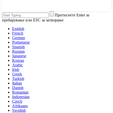
Притиснете Enter за
пребарување или ESC за затворање
English
French
German
Portuguese
Spanish
Russian
Japanese
Korean
Arabic
Irish
Greek
Turkish
Italian
Danish
Romanian
Indonesian
Czech
Afrikaans
Swedish