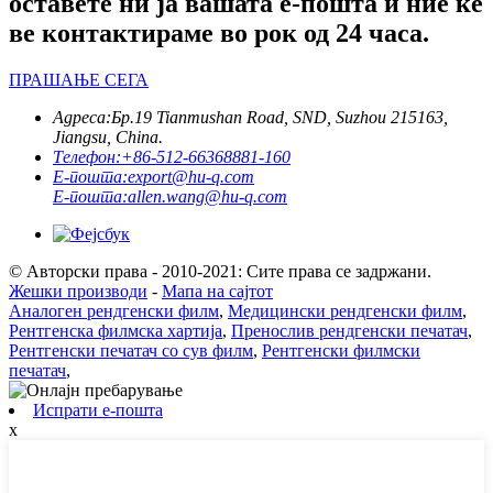
оставете ни ја вашата е-пошта и ние ќе
ве контактираме во рок од 24 часа.
ПРАШАЊЕ СЕГА
Адреса:
Бр.19 Tianmushan Road, SND, Suzhou 215163,
Jiangsu, China.
Телефон:
+86-512-66368881-160
Е-пошта:
export@hu-q.com
Е-пошта:
allen.wang@hu-q.com
© Авторски права - 2010-2021: Сите права се задржани.
Жешки производи
-
Мапа на сајтот
Аналоген рендгенски филм
,
Медицински рендгенски филм
,
Рентгенска филмска хартија
,
Пренослив рендгенски печатач
,
Рентгенски печатач со сув филм
,
Рентгенски филмски
печатач
,
Испрати е-пошта
x