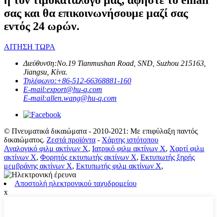
σας και θα επικοινωνήσουμε μαζί σας
εντός 24 ωρών.
ΑΙΤΗΣΗ ΤΩΡΑ
Διεύθυνση:
No.19 Tianmushan Road, SND, Suzhou 215163,
Jiangsu, Κίνα.
Τηλέφωνο:
+86-512-66368881-160
E-mail:
export@hu-q.com
E-mail:
allen.wang@hu-q.com
© Πνευματικά δικαιώματα - 2010-2021: Με επιφύλαξη παντός
δικαιώματος.
Ζεστά προϊόντα
-
Χάρτης ιστότοπου
Αναλογικό φιλμ ακτίνων Χ
,
Ιατρικό φιλμ ακτίνων Χ
,
Χαρτί φιλμ
ακτίνων Χ
,
Φορητός εκτυπωτής ακτίνων Χ
,
Εκτυπωτής ξηρής
μεμβράνης ακτίνων Χ
,
Εκτυπωτής φιλμ ακτίνων Χ
,
Αποστολή ηλεκτρονικού ταχυδρομείου
x