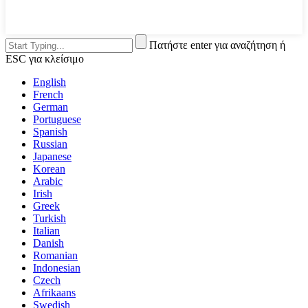
Πατήστε enter για αναζήτηση ή
ESC για κλείσιμο
English
French
German
Portuguese
Spanish
Russian
Japanese
Korean
Arabic
Irish
Greek
Turkish
Italian
Danish
Romanian
Indonesian
Czech
Afrikaans
Swedish