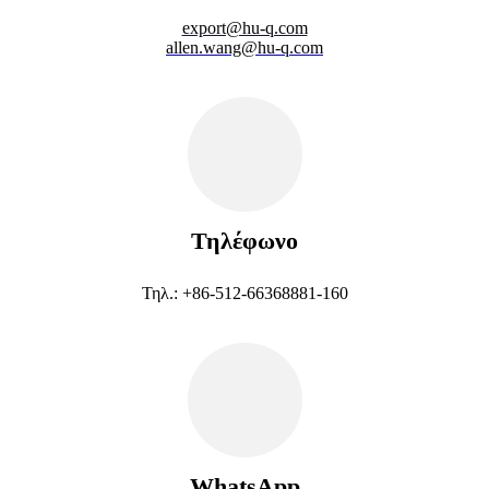
export@hu-q.com
allen.wang@hu-q.com
Τηλέφωνο
Τηλ.: +86-512-66368881-160
WhatsApp