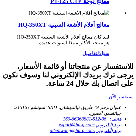
معالج لوحة PT-125 CTP
معالج أفلام الأشعة السينية HQ-350XT
لقد كان معالج أفلام الأشعة السينية HQ-350XT
هو منتجنا الأكثر مبيعًا لسنوات عديدة.
سؤال
التفاصيل
للاستفسار عن منتجاتنا أو قائمة الأسعار،
يرجى ترك بريدك الإلكتروني لنا وسوف نكون
على اتصال بك خلال 24 ساعة.
استفسر الآن
عنوان:
رقم 19 طريق تيانموشان، SND، سوتشو 215163،
جيانغسو، الصين.
هاتف:
+86-512-66368881-160
بريد إلكتروني:
export@hu-q.com
بريد إلكتروني:
allen.wang@hu-q.com