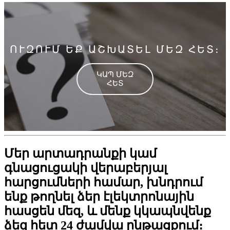
ՈՒԶՈՒՄ ԵՔ ԱՇԽԱՏԵԼ ՄԵԶ ՀԵՏ։
ԿԱՊ ՄԵԶ
ՀԵՏ
Մեր արտադրանքի կամ
գնացուցակի վերաբերյալ
հարցումների համար, խնդրում
ենք թողնել ձեր էլեկտրոնային
հասցեն մեզ, և մենք կկապնվենք
ձեզ հետ 24 ժամվա ընթացքում։