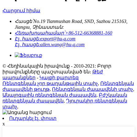
Հարցում հիմա
Հասցե՝
No.19 Tianmushan Road, SND, Suzhou 215163,
Jiangsu, Չինաստան:
Հեռախոսահամար՝
+86-512-66368881-160
Էլ․ հասցե։
export@hu-q.com
Էլ․ հասցե։
allen.wang@hu-q.com
© Հեղինակային իրավունք - 2010-2021: Բոլոր
իրավունքները պաշտպանված են։
Թեժ
ապրանքներ
-
Կայքի քարտեզ
Ռենտգենյան չոր թաղանթային տպիչ
,
Ռենտգենյան
ժապավենի թուղթ
,
Ռենտգենյան ժապավենի տպիչ
,
Անալոգային ռենտգենյան ժապավեն
,
Բժշկական
ռենտգենյան ժապավեն
,
Դյուրակիր ռենտգենյան
տպիչ
,
Ուղարկել էլ. փոստ
x