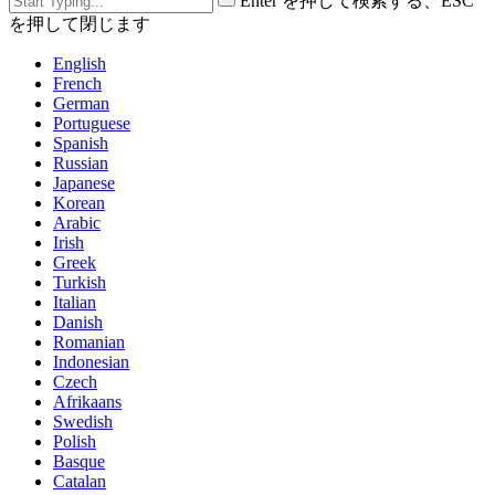
Enter を押して検索する、ESC
を押して閉じます
English
French
German
Portuguese
Spanish
Russian
Japanese
Korean
Arabic
Irish
Greek
Turkish
Italian
Danish
Romanian
Indonesian
Czech
Afrikaans
Swedish
Polish
Basque
Catalan