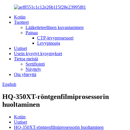
Kotiin
Tuotteet
Lääketieteellinen kuvantaminen
Painaa
CTP-levyprosessori
Levypinoaja
Uutiset
Usein kysytyt kysymykset
Tietoa meistä
Sertifiointi
Näyttely
Ota yhteyttä
English
HQ-350XT-röntgenfilmiprosessorin
huoltaminen
Kotiin
Uutiset
HQ-350XT-röntgenfilmiprosessorin huoltaminen