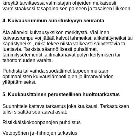
kireyttä tarvittaessa valmistajan ohjeiden mukaisesti
varmistaaksesi tasapainoisen paineen ja tasaisen liikkeen.
4. Kuivausrummun suorituskyvyn seuranta
Älä aliarvioi kuivausyksikön merkitystä. Viallinen
kuivausrumpu voi jättää kalvot tahmeiksi, alikehittyneiksi tai
käpristyneiksi, mikä tekee niistä vaikeasti säilytettäviä tai
luettavia. Tarkista säännöllisesti puhaltimet,
lämmityselementit ja ilmakanavat pölyn kertymisen tai
tehottomuuden varalta.
Puhdista tai vaihda suodattimet tarpeen mukaan
optimaalisten kuivauslämpötilojen ja ilmanvaihdon
ylläpitämiseksi.
5. Kuukausittainen perusteellinen huoltotarkastus
Suunnittele kattava tarkastus joka kuukausi. Tarkastuksen
tulisi sisältää seuraavat asiat:
Ristikkäiskokoonpanojen puhdistus
Vetopyörien ja -hihnojen tarkastus