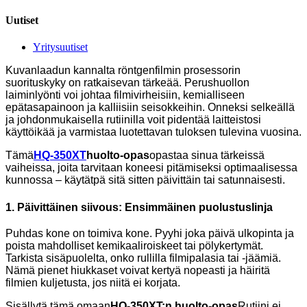
Uutiset
Yritysuutiset
Kuvanlaadun kannalta röntgenfilmin prosessorin
suorituskyky on ratkaisevan tärkeää. Perushuollon
laiminlyönti voi johtaa filmivirheisiin, kemialliseen
epätasapainoon ja kalliisiin seisokkeihin. Onneksi selkeällä
ja johdonmukaisella rutiinilla voit pidentää laitteistosi
käyttöikää ja varmistaa luotettavan tuloksen tulevina vuosina.
Tämä
HQ-350XT
huolto-opas
opastaa sinua tärkeissä
vaiheissa, joita tarvitaan koneesi pitämiseksi optimaalisessa
kunnossa – käytätpä sitä sitten päivittäin tai satunnaisesti.
1. Päivittäinen siivous: Ensimmäinen puolustuslinja
Puhdas kone on toimiva kone. Pyyhi joka päivä ulkopinta ja
poista mahdolliset kemikaaliroiskeet tai pölykertymät.
Tarkista sisäpuolelta, onko rullilla filmipalasia tai -jäämiä.
Nämä pienet hiukkaset voivat kertyä nopeasti ja häiritä
filmien kuljetusta, jos niitä ei korjata.
Sisällytä tämä omaan
HQ-350XT:n huolto-opas
Rutiini ei