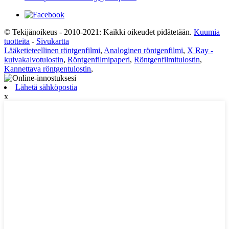
© Tekijänoikeus - 2010-2021: Kaikki oikeudet pidätetään.
Kuumia
tuotteita
-
Sivukartta
Lääketieteellinen röntgenfilmi
,
Analoginen röntgenfilmi
,
X Ray -
kuivakalvotulostin
,
Röntgenfilmipaperi
,
Röntgenfilmitulostin
,
Kannettava röntgentulostin
,
Lähetä sähköpostia
x