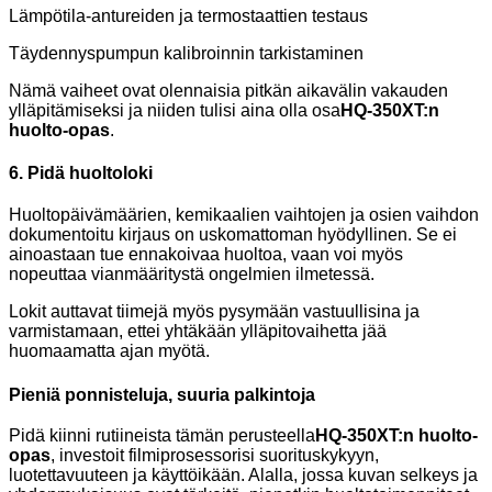
Lämpötila-antureiden ja termostaattien testaus
Täydennyspumpun kalibroinnin tarkistaminen
Nämä vaiheet ovat olennaisia ​​pitkän aikavälin vakauden
ylläpitämiseksi ja niiden tulisi aina olla osa
HQ-350XT:n
huolto-opas
.
6. Pidä huoltoloki
Huoltopäivämäärien, kemikaalien vaihtojen ja osien vaihdon
dokumentoitu kirjaus on uskomattoman hyödyllinen. Se ei
ainoastaan ​​tue ennakoivaa huoltoa, vaan voi myös
nopeuttaa vianmääritystä ongelmien ilmetessä.
Lokit auttavat tiimejä myös pysymään vastuullisina ja
varmistamaan, ettei yhtäkään ylläpitovaihetta jää
huomaamatta ajan myötä.
Pieniä ponnisteluja, suuria palkintoja
Pidä kiinni rutiineista tämän perusteella
HQ-350XT:n huolto-
opas
, investoit filmiprosessorisi suorituskykyyn,
luotettavuuteen ja käyttöikään. Alalla, jossa kuvan selkeys ja