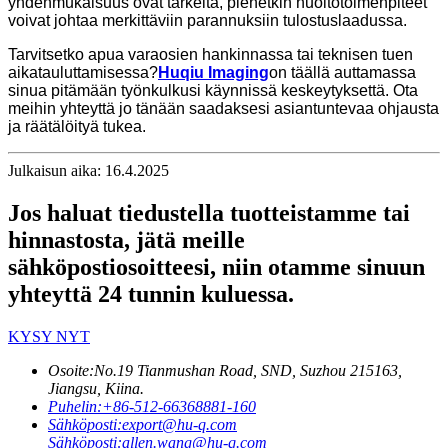
yhdenmukaisuus ovat tärkeitä, pienetkin huoltotoimenpiteet
voivat johtaa merkittäviin parannuksiin tulostuslaadussa.
Tarvitsetko apua varaosien hankinnassa tai teknisen tuen
aikatauluttamisessa?
Huqiu Imaging
on täällä auttamassa
sinua pitämään työnkulkusi käynnissä keskeytyksettä. Ota
meihin yhteyttä jo tänään saadaksesi asiantuntevaa ohjausta
ja räätälöityä tukea.
Julkaisun aika: 16.4.2025
Jos haluat tiedustella tuotteistamme tai
hinnastosta, jätä meille
sähköpostiosoitteesi, niin otamme sinuun
yhteyttä 24 tunnin kuluessa.
KYSY NYT
Osoite:
No.19 Tianmushan Road, SND, Suzhou 215163,
Jiangsu, Kiina.
Puhelin:
+86-512-66368881-160
Sähköposti:
export@hu-q.com
Sähköposti:
allen.wang@hu-q.com