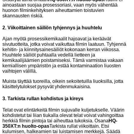
ainoastaan ​​suojaa prosessoriasi, vaan myös vähentää
huonon filminkehityksen aiheuttamien toistuvien
skannausten riskiä.
2. Viikoittainen säiliön tyhjennys ja huuhtelu
Ajan myötä prosessikemikaalit hajoavat ja keräävät
sivutuotteita, jotka voivat vaikuttaa filmin laatuun. Tyhjennä
kehitin- ja kiinnitysainesäiliöt kokonaan kerran viikossa.
Huuhtele säiliöt puhtaalla vedellä lietteen ja
kemikaalijäämien poistamiseksi. Tämä varmistaa vakaan
kemiallisen ympäristön ja estää kontaminaation liuosten
vaihtojen välillä.
Muista täyttää tuoreilla, oikein sekoitetuilla liuoksilla, jotta
käsittelytulokset pysyvät yhdenmukaisina.
3. Tarkista rullan kohdistus ja kireys
Telat ovat elintärkeitä filmin sujuvalle kuljetukselle. Väärin
kohdistetut tai liian tiukalla olevat telat voivat vahingoittaa
herkkiä filmin pintoja tai aiheuttaa tukoksia. Osana
HQ-
350XT:n huolto-opas
Tarkista rullat viikoittain. Etsi
kulumisen, halkeamien tai luistamisen merkkejä. Säädä