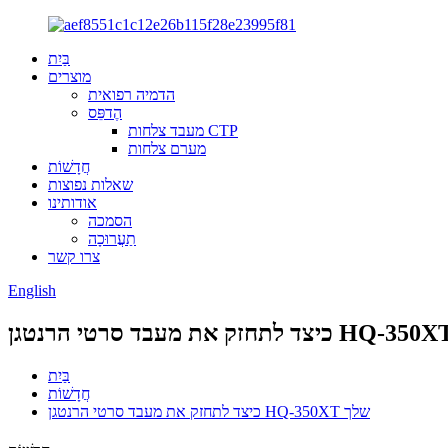
בַּיִת
מוצרים
הדמיה רפואית
הֶדפֵּס
מעבד צלחות CTP
מערם צלחות
חֲדָשׁוֹת
שאלות נפוצות
אודותינו
הסמכה
תַעֲרוּכָה
צרו קשר
English
בַּיִת
חֲדָשׁוֹת
כיצד לתחזק את מעבד סרטי הרנטגן HQ-350XT שלך