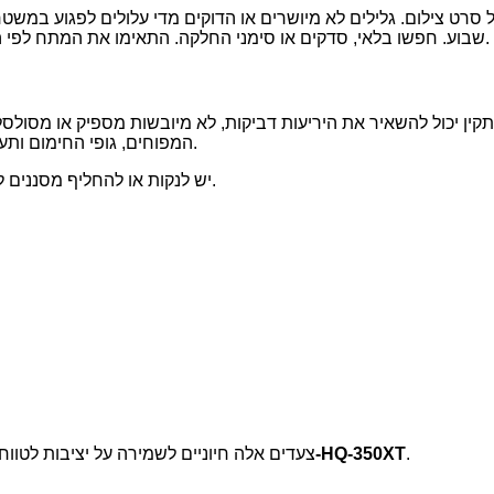
 סרט צילום. גלילים לא מיושרים או הדוקים מדי עלולים לפגוע במשטח
שבוע. חפשו בלאי, סדקים או סימני החלקה. התאימו את המתח לפי הצורך בהתאם להנחיות היצרן כדי להבטיח לחץ מאוזן ותנועה אחידה.
קין יכול להשאיר את היריעות דביקות, לא מיובשות מספיק או מסולסל
המפוחים, גופי החימום ותעלות זרימת האוויר לאיתור סימנים של הצטברות אבק או חוסר יעילות.
יש לנקות או להחליף מסננים לפי הצורך כדי לשמור על טמפרטורות ייבוש וזרימת אוויר אופטימליים.
.
מדריך תחזוקה ל-HQ-350XT
צעדים אלה חיוניים לשמירה על יציבות לטוו