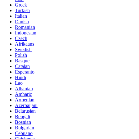
Greek
Turkish
Italian
Danish
Romanian
Indonesian
Czech
Afrikaans
Swedish
Polish
Basque
Catalan
Esperanto
Hindi
Lao
Albanian
Amharic
Armenian
Azerbaijani
Belarusian
Bengali
Bosnian
Bulgarian
Cebuano
Chichewa