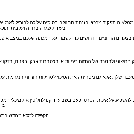
מלאים תפקיד מרכזי. הזנחת תחזוקה בסיסית עלולה להוביל לארטיפקט
בעזרת שגרה ברורה ועקבית, תוכלו להאריך את חיי הציוד שלכם ולהבטיח תפוקה אמינה לשנים הבאות.
ק החיצוני ולהסרה של התזות כימיות או הצטברות אבק. בפנים, בדקו א
ים להשפיע על איכות הסרט. פעם בשבוע, רוקנו לחלוטין את מיכלי המ
כימיות. זה מבטיח סביבה כימית יציבה ומונע זיהום בין החלפות תמיסה.
הקפידו למלא מחדש בתמיסות טריות שמעורבבות כראוי כדי לשמור על תוצאות עיבוד עקביות.