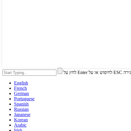
חיפוש או על ESC לסגירה
English
French
German
Portuguese
Spanish
Russian
Japanese
Korean
Arabic
Irish