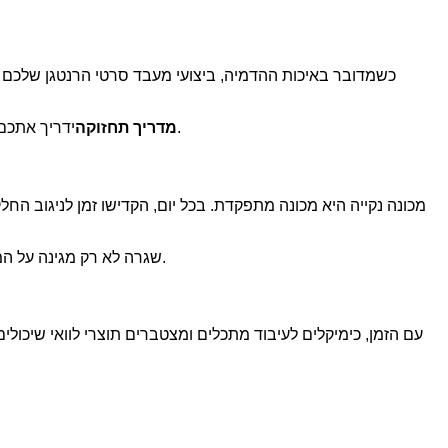
כשמדובר באיכות ההדמיה, ביצועי מעבד סרטי הרנטגן שלכם מ
ידריך אתכם בצעדים החיוניים הדרושים כדי לשמור על המכונה שלכם במצב אופטימלי - בין אם אתם משתמשים בה מדי יום או לסירוגין.
מדריך תחזוקה
מכונה נקייה היא מכונה מתפקדת. בכל יום, הקדישו זמן לניגוב החל
שגרה לא רק מגינה על המעבד שלך, אלא גם מפחיתה את הסיכוי לסריקות חוזרות הנגרמות עקב פיתוח סרט לקוי.
עם הזמן, כימיקלים לעיבוד מתכלים ומצטברים תוצרי לוואי שיכול