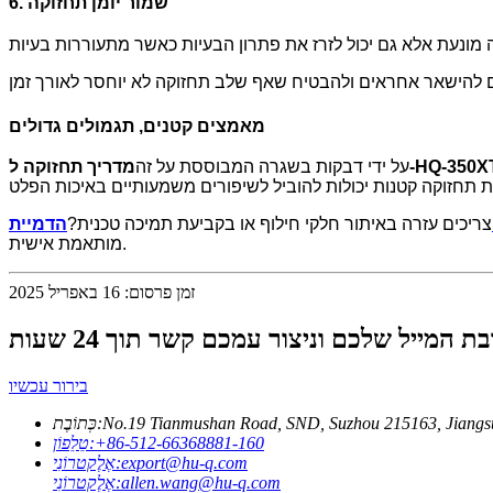
6. שמור יומן תחזוקה
מאמצים קטנים, תגמולים גדולים
ריך תחזוקה ל-HQ-350XT
על ידי דבקות בשגרה המבוססת על זה
צריכים עזרה באיתור חלקי חילוף או בקביעת תמיכה טכנית?
מותאמת אישית.
זמן פרסום: 16 באפריל 2025
בירור עכשיו
No.19 Tianmushan Road, SND, Suzhou 215163, Jiangs
כְּתוֹבֶת:
‎+86-512-66368881-160
טֵלֵפוֹן:
export@hu-q.com
אֶלֶקטרוֹנִי:
allen.wang@hu-q.com
אֶלֶקטרוֹנִי: