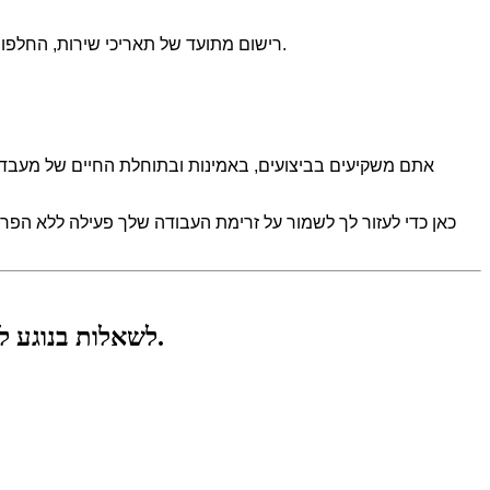
רישום מתועד של תאריכי שירות, החלפות כימיות והחלפות חלקים הוא מועיל ביותר. הוא לא רק תומך בתחזוקה מונעת אלא גם יכול לזרז את פתרון הבעיות כאשר מתעוררות בעיות.
אתם משקיעים בביצועים, באמינות ובתוחלת החיים של מעבד 
כאן כדי לעזור לך לשמור על זרימת העבודה שלך פעילה ללא הפרע
לשאלות בנוגע למוצרים או למחירון שלנו, אנא השאירו לנו את כתובת המייל שלכם וניצור עמכם קשר תוך 24 שעות.