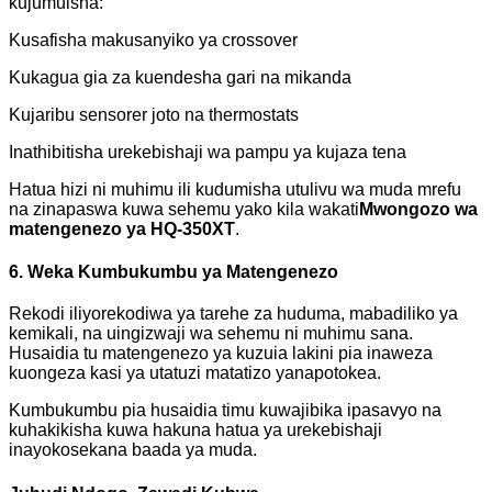
kujumuisha:
Kusafisha makusanyiko ya crossover
Kukagua gia za kuendesha gari na mikanda
Kujaribu sensorer joto na thermostats
Inathibitisha urekebishaji wa pampu ya kujaza tena
Hatua hizi ni muhimu ili kudumisha utulivu wa muda mrefu
na zinapaswa kuwa sehemu yako kila wakati
Mwongozo wa
matengenezo ya HQ-350XT
.
6. Weka Kumbukumbu ya Matengenezo
Rekodi iliyorekodiwa ya tarehe za huduma, mabadiliko ya
kemikali, na uingizwaji wa sehemu ni muhimu sana.
Husaidia tu matengenezo ya kuzuia lakini pia inaweza
kuongeza kasi ya utatuzi matatizo yanapotokea.
Kumbukumbu pia husaidia timu kuwajibika ipasavyo na
kuhakikisha kuwa hakuna hatua ya urekebishaji
inayokosekana baada ya muda.