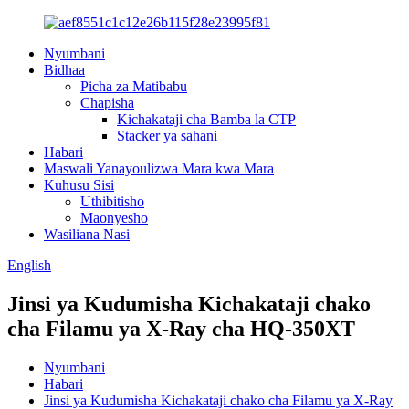
Nyumbani
Bidhaa
Picha za Matibabu
Chapisha
Kichakataji cha Bamba la CTP
Stacker ya sahani
Habari
Maswali Yanayoulizwa Mara kwa Mara
Kuhusu Sisi
Uthibitisho
Maonyesho
Wasiliana Nasi
English
Jinsi ya Kudumisha Kichakataji chako
cha Filamu ya X-Ray cha HQ-350XT
Nyumbani
Habari
Jinsi ya Kudumisha Kichakataji chako cha Filamu ya X-Ray