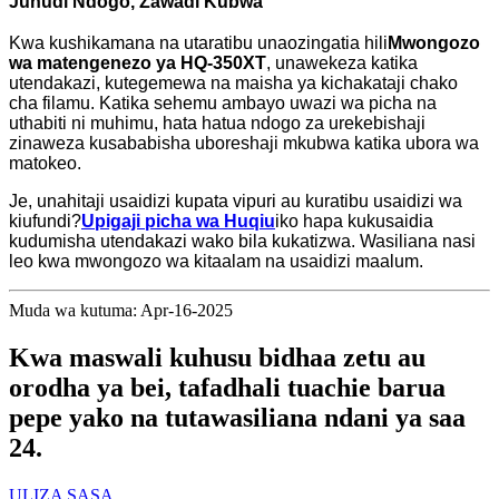
Juhudi Ndogo, Zawadi Kubwa
Kwa kushikamana na utaratibu unaozingatia hili
Mwongozo
wa matengenezo ya HQ-350XT
, unawekeza katika
utendakazi, kutegemewa na maisha ya kichakataji chako
cha filamu. Katika sehemu ambayo uwazi wa picha na
uthabiti ni muhimu, hata hatua ndogo za urekebishaji
zinaweza kusababisha uboreshaji mkubwa katika ubora wa
matokeo.
Je, unahitaji usaidizi kupata vipuri au kuratibu usaidizi wa
kiufundi?
Upigaji picha wa Huqiu
iko hapa kukusaidia
kudumisha utendakazi wako bila kukatizwa. Wasiliana nasi
leo kwa mwongozo wa kitaalam na usaidizi maalum.
Muda wa kutuma: Apr-16-2025
Kwa maswali kuhusu bidhaa zetu au
orodha ya bei, tafadhali tuachie barua
pepe yako na tutawasiliana ndani ya saa
24.
ULIZA SASA