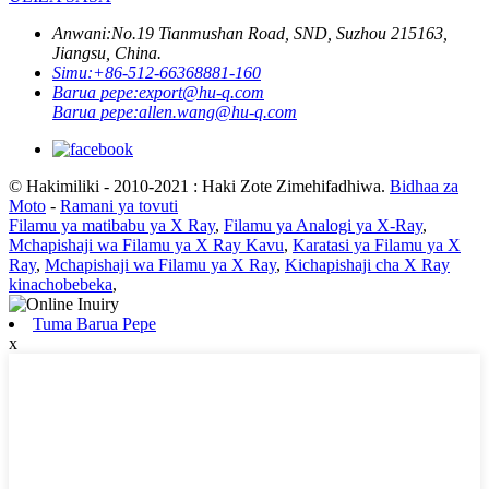
Anwani:
No.19 Tianmushan Road, SND, Suzhou 215163,
Jiangsu, China.
Simu:
+86-512-66368881-160
Barua pepe:
export@hu-q.com
Barua pepe:
allen.wang@hu-q.com
© Hakimiliki - 2010-2021 : Haki Zote Zimehifadhiwa.
Bidhaa za
Moto
-
Ramani ya tovuti
Filamu ya matibabu ya X Ray
,
Filamu ya Analogi ya X-Ray
,
Mchapishaji wa Filamu ya X Ray Kavu
,
Karatasi ya Filamu ya X
Ray
,
Mchapishaji wa Filamu ya X Ray
,
Kichapishaji cha X Ray
kinachobebeka
,
Tuma Barua Pepe
x