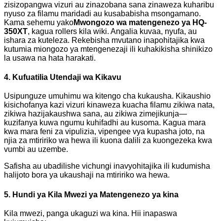
zisizopangwa vizuri au zinazobana sana zinaweza kuharibu
nyuso za filamu maridadi au kusababisha msongamano.
Kama sehemu yako
Mwongozo wa matengenezo ya HQ-
350XT
, kagua rollers kila wiki. Angalia kuvaa, nyufa, au
ishara za kuteleza. Rekebisha mvutano inapohitajika kwa
kutumia miongozo ya mtengenezaji ili kuhakikisha shinikizo
la usawa na hata harakati.
4. Kufuatilia Utendaji wa Kikavu
Usipunguze umuhimu wa kitengo cha kukausha. Kikaushio
kisichofanya kazi vizuri kinaweza kuacha filamu zikiwa nata,
zikiwa hazijakaushwa sana, au zikiwa zimejikunja—
kuzifanya kuwa ngumu kuhifadhi au kusoma. Kagua mara
kwa mara feni za vipulizia, vipengee vya kupasha joto, na
njia za mtiririko wa hewa ili kuona dalili za kuongezeka kwa
vumbi au uzembe.
Safisha au ubadilishe vichungi inavyohitajika ili kudumisha
halijoto bora ya ukaushaji na mtiririko wa hewa.
5. Hundi ya Kila Mwezi ya Matengenezo ya kina
Kila mwezi, panga ukaguzi wa kina. Hii inapaswa