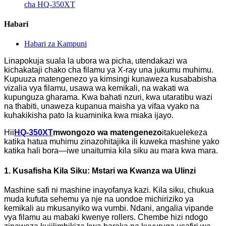
cha HQ-350XT
Habari
Habari za Kampuni
Linapokuja suala la ubora wa picha, utendakazi wa
kichakataji chako cha filamu ya X-ray una jukumu muhimu.
Kupuuza matengenezo ya kimsingi kunaweza kusababisha
vizalia vya filamu, usawa wa kemikali, na wakati wa
kupunguza gharama. Kwa bahati nzuri, kwa utaratibu wazi
na thabiti, unaweza kupanua maisha ya vifaa vyako na
kuhakikisha pato la kuaminika kwa miaka ijayo.
Hii
HQ-350XT
mwongozo wa matengenezo
itakuelekeza
katika hatua muhimu zinazohitajika ili kuweka mashine yako
katika hali bora—iwe unaitumia kila siku au mara kwa mara.
1. Kusafisha Kila Siku: Mstari wa Kwanza wa Ulinzi
Mashine safi ni mashine inayofanya kazi. Kila siku, chukua
muda kufuta sehemu ya nje na uondoe michiriziko ya
kemikali au mkusanyiko wa vumbi. Ndani, angalia vipande
vya filamu au mabaki kwenye rollers. Chembe hizi ndogo