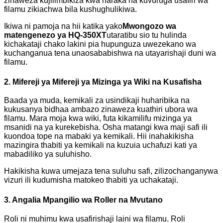
zinaweza kujilimbikiza kwa haraka na kuvuruga usafiri wa
filamu zikiachwa bila kushughulikiwa.
Ikiwa ni pamoja na hii katika yako
Mwongozo wa
matengenezo ya HQ-350XT
utaratibu sio tu hulinda
kichakataji chako lakini pia hupunguza uwezekano wa
kuchanganua tena unaosababishwa na utayarishaji duni wa
filamu.
2. Mifereji ya Mifereji ya Mizinga ya Wiki na Kusafisha
Baada ya muda, kemikali za usindikaji huharibika na
kukusanya bidhaa ambazo zinaweza kuathiri ubora wa
filamu. Mara moja kwa wiki, futa kikamilifu mizinga ya
msanidi na ya kurekebisha. Osha matangi kwa maji safi ili
kuondoa tope na mabaki ya kemikali. Hii inahakikisha
mazingira thabiti ya kemikali na kuzuia uchafuzi kati ya
mabadiliko ya suluhisho.
Hakikisha kuwa umejaza tena suluhu safi, zilizochanganywa
vizuri ili kudumisha matokeo thabiti ya uchakataji.
3. Angalia Mpangilio wa Roller na Mvutano
Roli ni muhimu kwa usafirishaji laini wa filamu. Roli