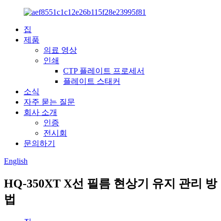
집
제품
의료 영상
인쇄
CTP 플레이트 프로세서
플레이트 스태커
소식
자주 묻는 질문
회사 소개
인증
전시회
문의하기
English
HQ-350XT X선 필름 현상기 유지 관리 방
법