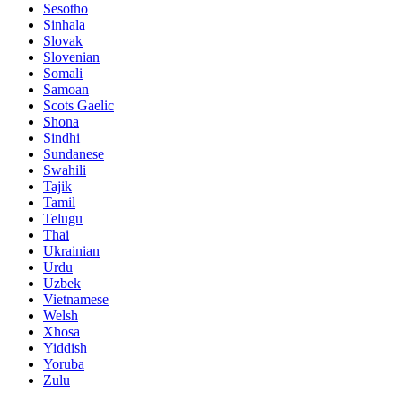
Sesotho
Sinhala
Slovak
Slovenian
Somali
Samoan
Scots Gaelic
Shona
Sindhi
Sundanese
Swahili
Tajik
Tamil
Telugu
Thai
Ukrainian
Urdu
Uzbek
Vietnamese
Welsh
Xhosa
Yiddish
Yoruba
Zulu