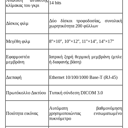
Ανάλυση αντίθεσης
14 bits
κλίμακας του γκρι
Δύο δίσκοι τροφοδοσίας, συνολική
Δίσκος φιλμ
χωρητικότητα 200 φύλλων
Μεγέθη φιλμ
8''×10'', 10''×12'', 11''×14'', 14''×17''
Εφαρμοστέα
Ιατρική ξηρή θερμική μεμβράνη (μπλε
μεμβράνη
ή διαφανής βάση)
Διεπαφή
Ethernet 10/100/1000 Base-T (RJ-45)
Πρωτόκολλο Δικτύου
Τυπική σύνδεση DICOM 3.0
Αυτόματη βαθμονόμηση
Ποιότητα εικόνας
χρησιμοποιώντας ενσωματωμένο
πυκνόμετρο