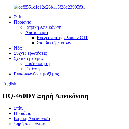
Σπίτι
Προϊόντα
Ιατρική Απεικόνιση
Αποτύπωμα
Επεξεργαστής πλακών CTP
Στοιβακτής πιάτων
Νέα
Συχνές ερωτήσεις
Σχετικά με εμάς
Πιστοποίηση
Εκθεση
Επικοινωνήστε μαζί μας
English
HQ-460DY Ξηρή Απεικόνιση
Σπίτι
Προϊόντα
Ιατρική Απεικόνιση
Ξηρή απεικόνιση