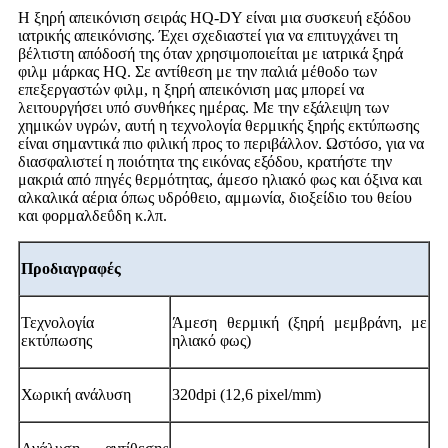
Η ξηρή απεικόνιση σειράς HQ-DY είναι μια συσκευή εξόδου
ιατρικής απεικόνισης. Έχει σχεδιαστεί για να επιτυγχάνει τη
βέλτιστη απόδοσή της όταν χρησιμοποιείται με ιατρικά ξηρά
φιλμ μάρκας HQ. Σε αντίθεση με την παλιά μέθοδο των
επεξεργαστών φιλμ, η ξηρή απεικόνιση μας μπορεί να
λειτουργήσει υπό συνθήκες ημέρας. Με την εξάλειψη των
χημικών υγρών, αυτή η τεχνολογία θερμικής ξηρής εκτύπωσης
είναι σημαντικά πιο φιλική προς το περιβάλλον. Ωστόσο, για να
διασφαλιστεί η ποιότητα της εικόνας εξόδου, κρατήστε την
μακριά από πηγές θερμότητας, άμεσο ηλιακό φως και όξινα και
αλκαλικά αέρια όπως υδρόθειο, αμμωνία, διοξείδιο του θείου
και φορμαλδεΰδη κ.λπ.
Προδιαγραφές
Τεχνολογία
Άμεση θερμική (ξηρή μεμβράνη, με
εκτύπωσης
ηλιακό φως)
Χωρική ανάλυση
320dpi (12,6 pixel/mm)