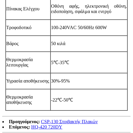
Οθόνη αφής, ηλεκτρονική οθόνη,
Πίνακας Ελέγχου
ειδοποίηση, σφάλμα και ενεργό
Τροφοδοτικό
100-240VAC 50/60Hz 600W
Βάρος
50 κιλά
Θερμοκρασία
5℃-35℃
λειτουργίας
Υγρασία αποθήκευσης
30%-95%
Θερμοκρασία
-22℃-50℃
αποθήκευσης
Προηγούμενος:
CSP-130 Στοιβακτής Πλακών
Επόμενος:
HQ-420 720DY