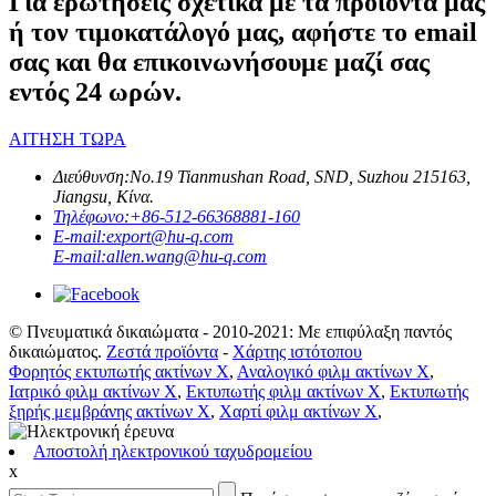
Για ερωτήσεις σχετικά με τα προϊόντα μας
ή τον τιμοκατάλογό μας, αφήστε το email
σας και θα επικοινωνήσουμε μαζί σας
εντός 24 ωρών.
ΑΙΤΗΣΗ ΤΩΡΑ
Διεύθυνση:
No.19 Tianmushan Road, SND, Suzhou 215163,
Jiangsu, Κίνα.
Τηλέφωνο:
+86-512-66368881-160
E-mail:
export@hu-q.com
E-mail:
allen.wang@hu-q.com
© Πνευματικά δικαιώματα - 2010-2021: Με επιφύλαξη παντός
δικαιώματος.
Ζεστά προϊόντα
-
Χάρτης ιστότοπου
Φορητός εκτυπωτής ακτίνων Χ
,
Αναλογικό φιλμ ακτίνων Χ
,
Ιατρικό φιλμ ακτίνων Χ
,
Εκτυπωτής φιλμ ακτίνων Χ
,
Εκτυπωτής
ξηρής μεμβράνης ακτίνων Χ
,
Χαρτί φιλμ ακτίνων Χ
,
Αποστολή ηλεκτρονικού ταχυδρομείου
x