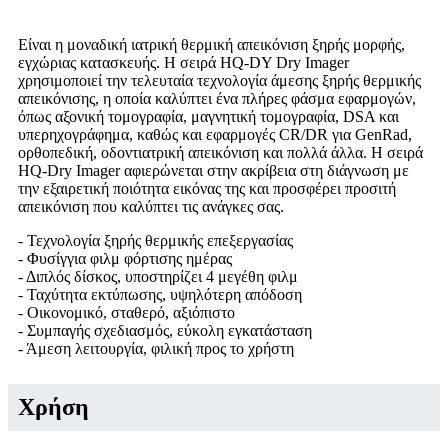
Είναι η μοναδική ιατρική θερμική απεικόνιση ξηρής μορφής,
εγχώριας κατασκευής. Η σειρά HQ-DY Dry ​​Imager
χρησιμοποιεί την τελευταία τεχνολογία άμεσης ξηρής θερμικής
απεικόνισης, η οποία καλύπτει ένα πλήρες φάσμα εφαρμογών,
όπως αξονική τομογραφία, μαγνητική τομογραφία, DSA και
υπερηχογράφημα, καθώς και εφαρμογές CR/DR για GenRad,
ορθοπεδική, οδοντιατρική απεικόνιση και πολλά άλλα. Η σειρά
HQ-Dry Imager αφιερώνεται στην ακρίβεια στη διάγνωση με
την εξαιρετική ποιότητα εικόνας της και προσφέρει προσιτή
απεικόνιση που καλύπτει τις ανάγκες σας.
- Τεχνολογία ξηρής θερμικής επεξεργασίας
- Φυσίγγια φιλμ φόρτισης ημέρας
- Διπλός δίσκος, υποστηρίζει 4 μεγέθη φιλμ
- Ταχύτητα εκτύπωσης, υψηλότερη απόδοση
- Οικονομικό, σταθερό, αξιόπιστο
- Συμπαγής σχεδιασμός, εύκολη εγκατάσταση
- Άμεση λειτουργία, φιλική προς το χρήστη
Χρήση