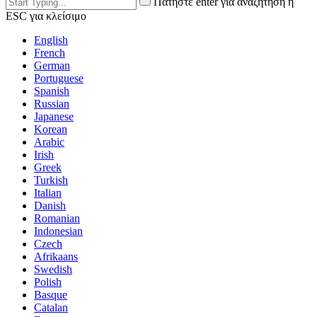
Πατήστε enter για αναζήτηση ή
ESC για κλείσιμο
English
French
German
Portuguese
Spanish
Russian
Japanese
Korean
Arabic
Irish
Greek
Turkish
Italian
Danish
Romanian
Indonesian
Czech
Afrikaans
Swedish
Polish
Basque
Catalan